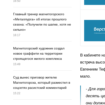
16:50
Главный тренер магнитогорского
«Металлурга» об итогах прошлого
сезона: «Получили по шапке, хотя не
сильно»
16:17
Магнитогорский художник создал
новое граффити на территории
В кабинете н
строящегося жилого комплекса
встреча высо
15:49
Евгением Теф
мало.
Суд вынес приговор жителю
Магнитогорска, который разместил в
соцсетях расистский комментарий
- Для гор
15:22
десять це
они долж