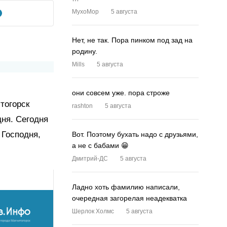
MyxoMop
5 августа
Нет, не так. Пора пинком под зад на
родину.
Mills
5 августа
они совсем уже. пора строже
тогорск
rashton
5 августа
ня. Сегодня
 Господня,
Вот. Поэтому бухать надо с друзьями,
а не с бабами 😁
Дмитрий-ДС
5 августа
Ладно хоть фамилию написали,
очередная загорелая неадекватка
Шерлок Холмс
5 августа