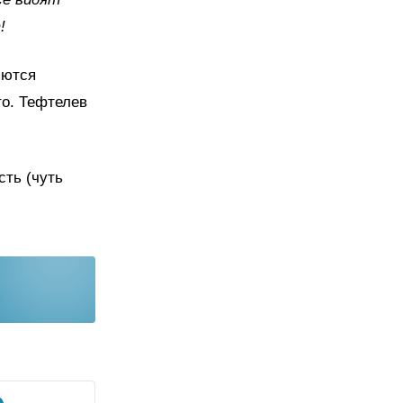
!
яются
о. Тефтелев
сть (чуть
.