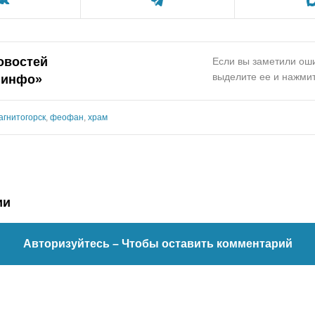
овостей
Если вы заметили оши
выделите ее и нажмит
.инфо»
агнитогорск
,
феофан
,
храм
ии
Авторизуйтесь
– Чтобы оставить комментарий