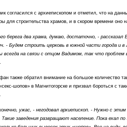
ик согласился с архиепископом и отметил, что на дан
ры для строительства храмов, и в скором времени оно н
ого берега два храма, думаю, достаточно, - рассказал 
ч. - Будем строить церковь в южной части города и в
ы всегда на связи с отцом Вадимом, так что проблем
.
фан также обратил внимание на большое количество та
секс-шопов» в Магнитогорске и призвал бороться с та
.
 конечно, ужас, - негодовал архиепископ. - Нужно с этим
 Такие заведения развращают население. Пока ехал по 
сколько больших вывесок этих «шопов». Все на виду, в