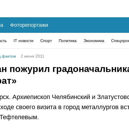
а
Фоторепортажи
асть
IT новости
Спорт
Политика
Экономика
Спецпро
 фактом
2 июня 2011
н пожурил градоначальника
рат»
рск. Архиепископ Челябинский и Златустов
ходе своего визита в город металлургов вс
 Тефтелевым.