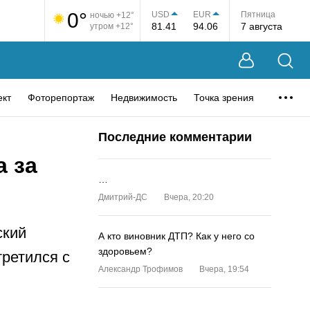
0°
USD
EUR
Пятница
ночью +12°
81.41
94.06
7 августа
утром +12°
ект
Фоторепортаж
Недвижимость
Точка зрения
Последние комментарии
 за
…
Дмитрий-ДС
Вчера, 20:20
ский
А кто виновник ДТП? Как у него со
здоровьем?
третился с
Александр Трофимов
Вчера, 19:54
…