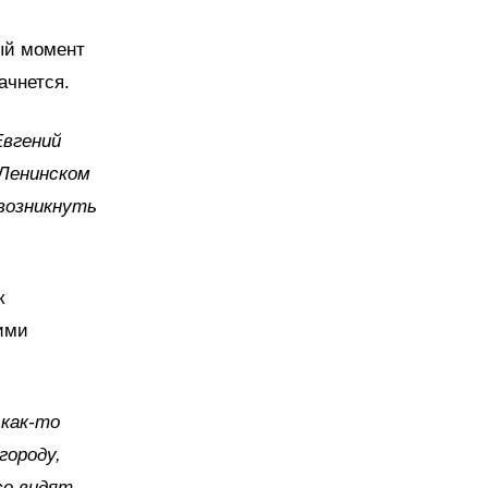
ный момент
ачнется.
Евгений
 Ленинском
 возникнуть
к
кими
 как-то
городу,
се видят