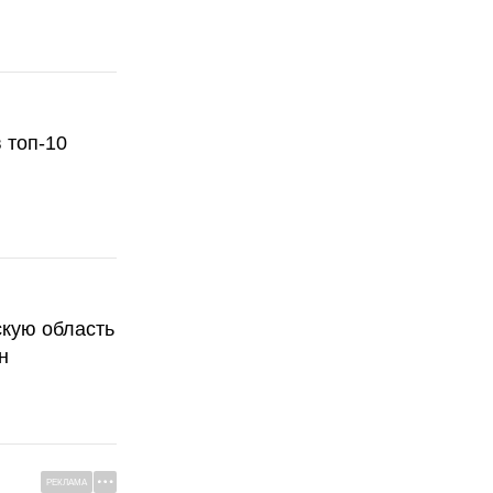
 топ-10
скую область
н
РЕКЛАМА