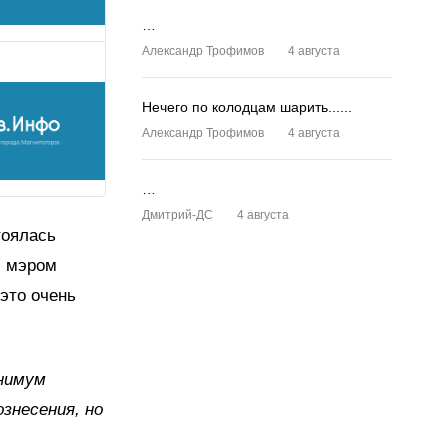
…
Александр Трофимов
4 августа
Нечего по колодцам шарить......
Александр Трофимов
4 августа
…
Дмитрий-ДС
4 августа
тоялась
с мэром
это очень
инимум
знесения, но