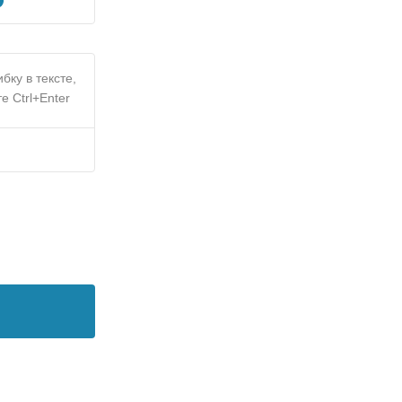
бку в тексте,
е Ctrl+Enter