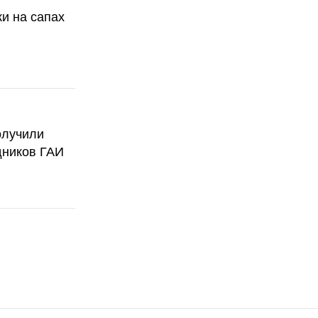
ки на сапах
олучили
дников ГАИ