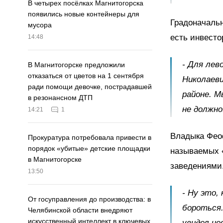
В четырех посёлках Магнитогорска
появились новые контейнеры для
Градоначальн
мусора
есть инвесто
14:48
- Для лев
В Магнитогорске предложили
отказаться от цветов на 1 сентября
Николаеви
ради помощи девочке, пострадавшей
районе. М
в резонансном ДТП
не должно
14:21
1
Владыка Фео
Прокуратура потребовала привести в
порядок «убитые» детские площадки
называемых «
в Магнитогорске
заведениями
13:50
- Ну это,
От госуправления до производства: в
бороться.
Челябинской области внедряют
искусственный интеллект в ключевых
увидел не