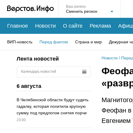
Ваш регион
Главное
Новости
О сайте
Реклама
Афиш
ВИП-новость
Перед фактом
Страна и мир
Дежурная ч
Новости
/
Перед
Лента новостей
Феофа
Календарь новостей
«разв
6 августа
Магнитого
В Челябинской области будут судить
гадалку, которая похитила крупную
Феофан в 
сумму под предлогом снятия порчи
Евгением
23:00