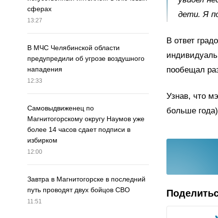
сферах
дети. Я п
13:27
В ответ град
В МЧС Челябинской области
индивидуаль
предупредили об угрозе воздушного
пообещал раз
нападения
12:33
Узнав, что м
Самовыдвиженец по
больше года)
Магнитогорскому округу Наумов уже
более 14 часов сдает подписи в
избирком
12:00
Завтра в Магнитогорске в последний
путь проводят двух бойцов СВО
Поделить
11:51