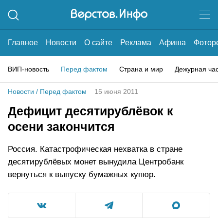
Главное
Новости
О сайте
Реклама
Афиша
Фотор
ВИП-новость
Перед фактом
Страна и мир
Дежурная ча
Новости
/
Перед фактом
15 июня 2011
Дефицит десятирублёвок к
осени закончится
Россия. Катастрофическая нехватка в стране
десятирублёвых монет вынудила Центробанк
вернуться к выпуску бумажных купюр.