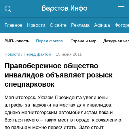
Главное
Новости
О сайте
Реклама
Афиша
Фотор
ВИП-новость
Перед фактом
Страна и мир
Дежурная ча
Новости
/
Перед фактом
15 июня 2011
Правобережное общество
инвалидов объявляет розыск
спецпарковок
Магнитогорск. Указом Президента увеличены
штрафы за парковки на местах для инвалидов,
однако магнитогорским автомобилистам пока и
бояться нечего – таких мест в городе, к сожалению,
по пальцам можно пересчитать. Зато стоит