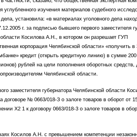
 в частности, сказано, что общественная экспертная ком
я углубленного изучения материалов судебного исслед
 дела, установила: «в материалах уголовного дела нахо
27.12.2005 г. за подписью бывшего первого заместителя 
области Косилова А.Н., в котором он разрешает ГУП
твенная корпорация Челябинской области» «получить в
банке» кредит (открыть кредитную линию) в сумме 200
ионов) рублей на цели пополнения оборотных средств,
ропроизводителям Челябинской области.
ого заместителя губернатора Челябинской области Кос
на договоре № 0663/018-З о залоге товаров в оборот от 1
жении Х2 1 к договору 0663/018-3 о залоге товаров в обор
аях Косилов А.Н. с превышением компетенции незакон