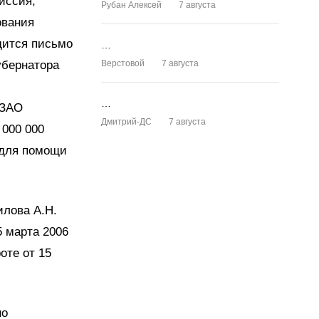
иссия,
Рубан Алексей
7 августа
ования
дится письмо
…
губернатора
Верстовой
7 августа
…
 ЗАО
Дмитрий-ДС
7 августа
 000 000
 для помощи
илова А.Н.
5 марта 2006
оте от 15
но