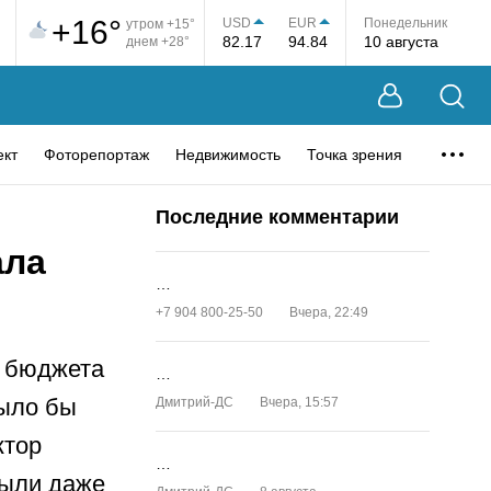
+16°
USD
EUR
Понедельник
утром +15°
82.17
94.84
10 августа
днем +28°
ект
Фоторепортаж
Недвижимость
Точка зрения
Последние комментарии
ала
…
+7 904 800-25-50
Вчера, 22:49
з бюджета
…
было бы
Дмитрий-ДС
Вчера, 15:57
ктор
…
были даже