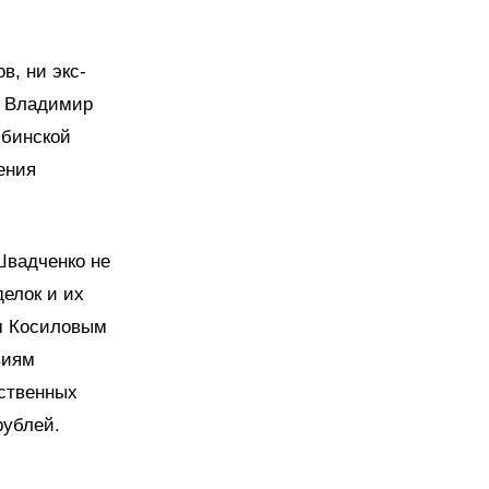
в, ни экс-
" Владимир
ябинской
ения
Швадченко не
елок и их
ом Косиловым
виям
рственных
рублей.