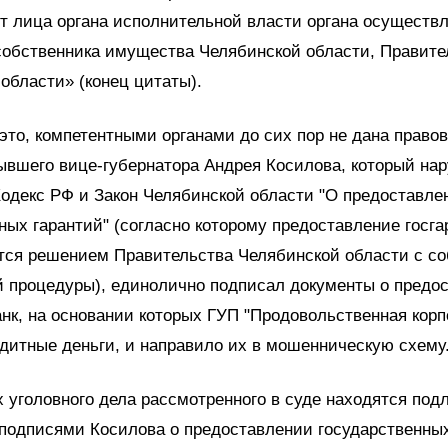
т лица органа исполнительной власти органа осуществ
собственника имущества Челябинской области, Правите
области» (конец цитаты).
это, компетентными органами до сих пор не дана правов
ывшего вице-губернатора Андрея Косилова, который на
одекс РФ и Закон Челябинской области "О предоставле
ных гарантий" (согласно которому предоставление госга
тся решением Правительства Челябинской области с с
й процедуры), единолично подписал документы о предо
анк, на основании которых ГУП "Продовольственная кор
дитные деньги, и направило их в мошенническую схему
 уголовного дела рассмотренного в суде находятся под
подписями Косилова о предоставлении государственных