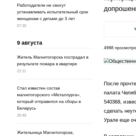
Работодатели не смогут
допрошен
устанавливать испытательный срок
женщинам с детьми до 3 лет
07:30
9 августа
4988
просмотр
Житель Магнитогорска пострадал в
результате пожара в квартире
22:11
После прочте
Стал известен состав
палата Челяб
магнитогорского «Металлурга»,
540368, изве
который отправился на сборы в
Беларусь
сделать неут
20:46
Урале еще оч
Жительница Магнитогорска,