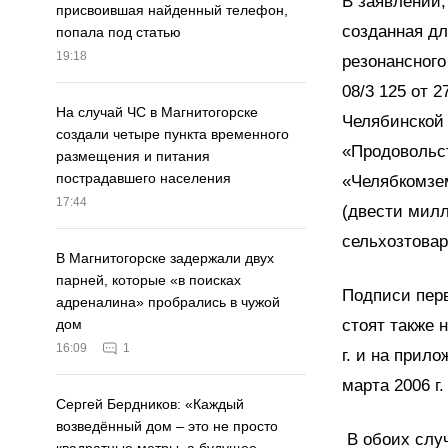
В заявлении,
присвоившая найденный телефон,
созданная дл
попала под статью
19:18
резонансного
08/3 125 от 
На случай ЧС в Магнитогорске
Челябинской 
создали четыре пункта временного
«Продовольс
размещения и питания
пострадавшего населения
«Челябкомзем
17:44
(двести милл
сельхозтова
В Магнитогорске задержали двух
парней, которые «в поисках
Подписи перв
адреналина» пробрались в чужой
стоят также 
дом
16:09
1
г. и на прило
марта 2006 г.
Сергей Бердников: «Каждый
возведённый дом – это не просто
В обоих случ