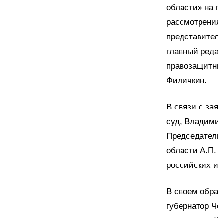
области» на 
рассмотрени
представите
главный реда
правозащитн
Филичкин.
В связи с за
суд, Владими
Председателю
области А.П.
российских 
В своем обр
губернатор Ч