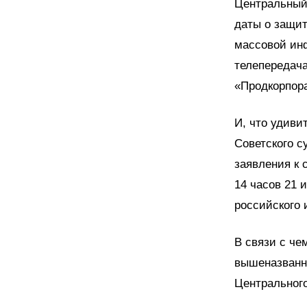
Центральный
даты о защит
массовой ин
телепередача
«Продкорпор
И, что удиви
Советского с
заявления к 
14 часов 21 
российского 
В связи с ч
вышеназванн
Центрального