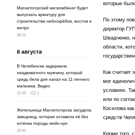
которые был
Магнитогорский меткомбинат будет
выпускать арматуру для
По этому пов
строительства небоскрёбов, мостов и
метро
директор ГУ
08:11
Швадченко, 
области, кот
8 августа
государствен
В Челябинске задержали
Как считает
неадекватного мужчину, который
средь бела дня напал на 11-летнего
мог единоли
мальчика. Видео
условиях. Та
22:05
1
или по согла
Косилова как
Жительница Магнитогорска засудила
заводчицу, которая оставила её без
средств Челя
котёнка породы мейн-кун
20:45
Кроме того, 