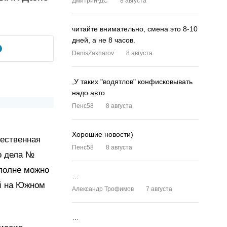
Дмитрий-ДС
8 августа
читайте внимательно, смена это 8-10
дней, а не 8 часов.
DenisZakharov
8 августа
,У таких "водятлов" конфисковывать
надо авто
Пенс58
8 августа
Хорошие новости)
щественная
Пенс58
8 августа
о дела №
вполне можно
…
ей на Южном
Александр Трофимов
7 августа
…