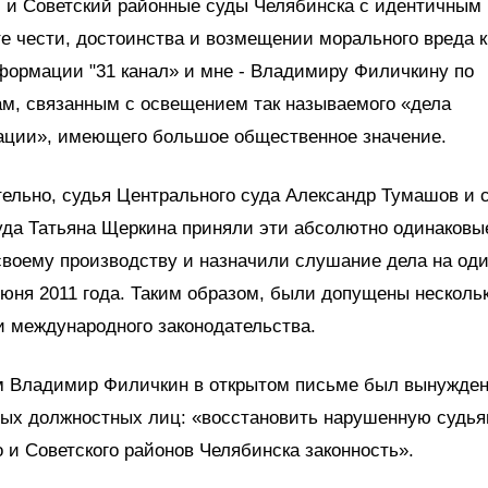
 и Советский районные суды Челябинска с идентичным 
е чести, достоинства и возмещении морального вреда к
формации "31 канал» и мне - Владимиру Филичкину по
м, связанным с освещением так называемого «дела
ации», имеющего большое общественное значение.
тельно, судья Центрального суда Александр Тумашов и 
уда Татьяна Щеркина приняли эти абсолютно одинаковы
своему производству и назначили слушание дела на оди
июня 2011 года. Таким образом, были допущены нескол
и международного законодательства.
ем Владимир Филичкин в открытом письме был вынужден
ых должностных лиц: «восстановить нарушенную судь
 и Советского районов Челябинска законность».