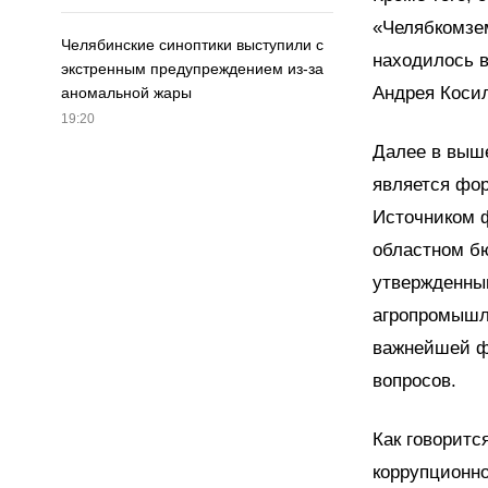
«Челябкомзем
Челябинские синоптики выступили с
находилось в
экстренным предупреждением из-за
Андрея Косил
аномальной жары
19:20
Далее в выш
является фо
Источником 
областном бю
утвержденны
агропромышл
важнейшей ф
вопросов.
Как говоритс
коррупционн