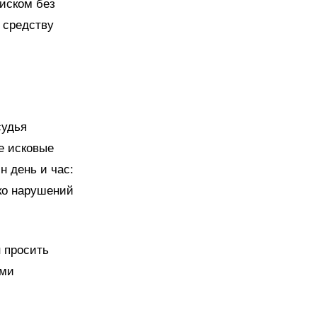
иском без
 средству
судья
е исковые
н день и час:
ько нарушений
 просить
ями