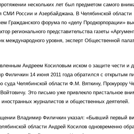
протяжении нескольких лет был предметом самого вним
я СМИ России и Азербайджана. В Челябинской области
лем Гражданского форума по «делу Продкорпорации» вы
ктор регионального представительства газеты «Аргумен
ик международного уровня, эксперт Общественной пал
явленным Андреем Косиловым иском о защите чести и д
р Филичкин 14 июня 2011 года обратился с открытым п
 суда Челябинской области Ф.М. Вяткину, Прокурору Ч
 Войтовичу. Это письмо уже привлекло пристальное вн
и иностранных журналистов и общественных деятелей.
ащении Владимир Филичкин указал: «Бывший первый ви
елябинской области Андрей Косилов одновременно обр