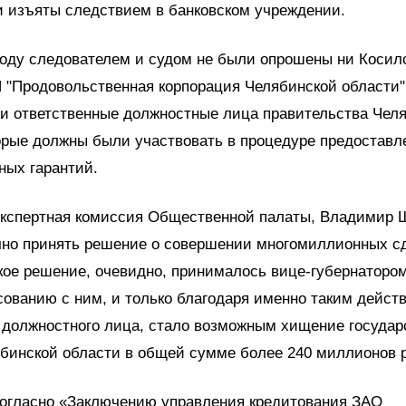
и изъяты следствием в банковском учреждении.
оду следователем и судом не были опрошены ни Косило
П "Продовольственная корпорация Челябинской области
ни ответственные должностные лица правительства Чел
орые должны были участвовать в процедуре предоставл
ных гарантий.
 экспертная комиссия Общественной палаты, Владимир 
чно принять решение о совершении многомиллионных сд
кое решение, очевидно, принималось вице-губернатор
сованию с ним, и только благодаря именно таким дейст
 должностного лица, стало возможным хищение госуда
бинской области в общей сумме более 240 миллионов 
согласно «Заключению управления кредитования ЗАО