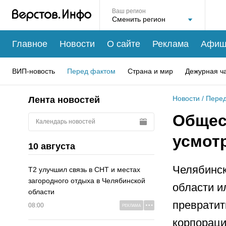
Ваш регион
Главное
Новости
О сайте
Реклама
Афиш
ВИП-новость
Перед фактом
Страна и мир
Дежурная ч
Новости
/
Перед
Лента новостей
Общес
Календарь новостей
усмот
10 августа
Челябинск
Т2 улучшил связь в СНТ и местах
загородного отдыха в Челябинской
области и
области
превратит
08:00
РЕКЛАМА
корпораци