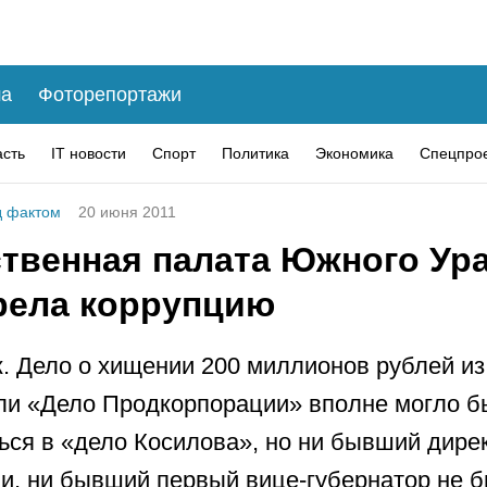
а
Фоторепортажи
асть
IT новости
Спорт
Политика
Экономика
Спецпро
 фактом
20 июня 2011
твенная палата Южного Ур
рела коррупцию
. Дело о хищении 200 миллионов рублей и
ли «Дело Продкорпорации» вполне могло 
ься в «дело Косилова», но ни бывший дире
и, ни бывший первый вице-губернатор не 