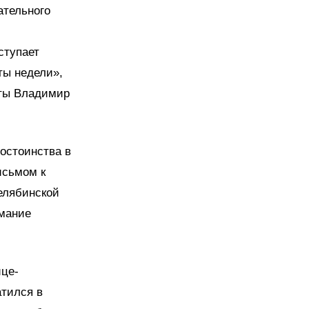
ательного
ступает
ты недели»,
аты Владимир
остоинства в
исьмом к
елябинской
имание
це-
атился в