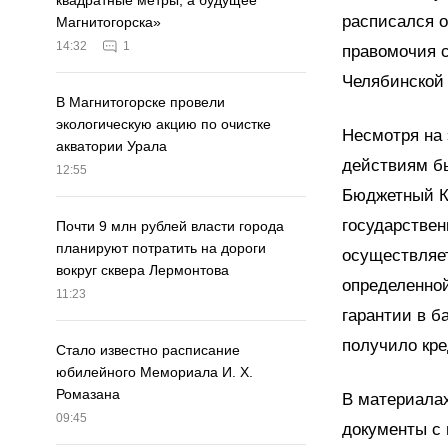
квадратные метры, а будущее
расписался о
Магнитогорска»
14:32
1
правомочия 
Челябинской 
В Магнитогорске провели
экологическую акцию по очистке
Несмотря на 
акватории Урала
действиям б
12:55
Бюджетный К
государствен
Почти 9 млн рублей власти города
планируют потратить на дороги
осуществляе
вокруг сквера Лермонтова
определенно
11:23
гарантии в б
получило кре
Стало известно расписание
юбилейного Мемориала И. Х.
Ромазана
В материалах
09:45
документы с 