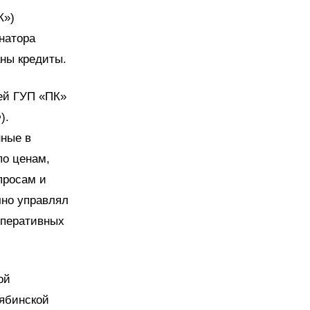
К»)
натора
ны кредиты.
ей ГУП «ПК»
).
ные в
по ценам,
просам и
чно управлял
оперативных
ой
ябинской