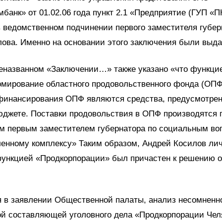
банк» от 01.02.06 года пункт 2.1 «Предприятие (ГУП «П
 ведомственном подчинении первого заместителя губер
ова. Именно на основании этого заключения были выда
еназванном «Заключении…» также указано «что функци
рмирование областного продовольственного фонда (ОПФ
финансирования ОПФ являются средства, предусмотрен
джете. Поставки продовольствия в ОПФ производятся 
м первым заместителем губернатора по социальным во
енному комплексу» Таким образом, Андрей Косилов ли
ункцией «Продкорпорации» был причастен к решению 
я в заявлении Общественной палаты, анализ несомненн
ой составляющей уголовного дела «Продкорпорации Чел