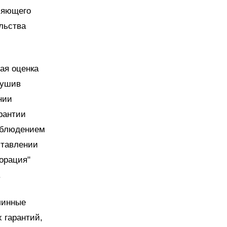
ляющего
льства
ая оценка
рушив
нии
рантии
облюдением
ставлении
порация"
.
линные
 гарантий,