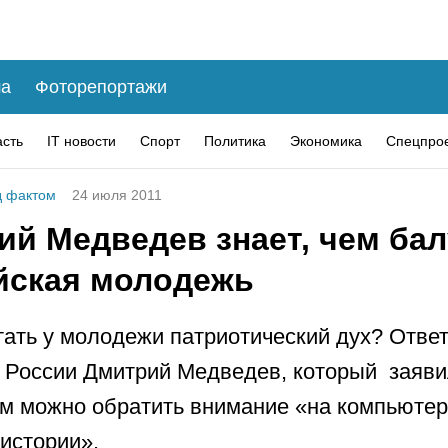
а
Фоторепортажи
асть
IT новости
Спорт
Политика
Экономика
Спецпро
 фактом
24 июля 2011
ий Медведев знает, чем бал
йская молодежь
тать у молодежи патриотический дух? Ответ
 России Дмитрий Медведев, который заяви
м можно обратить внимание «на компьюте
 истории».