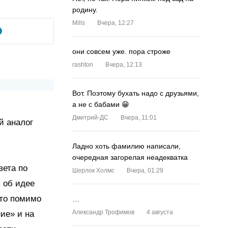
родину.
Mills
Вчера, 12:27
они совсем уже. пора строже
rashton
Вчера, 12:13
Вот. Поэтому бухать надо с друзьями,
а не с бабами 😁
Дмитрий-ДС
Вчера, 11:01
й аналог
Ладно хоть фамилию написали,
очередная загорелая неадекватка
вета по
Шерлок Холмс
Вчера, 01:29
я об идее
что помимо
…
Александр Трофимов
4 августа
ие» и на