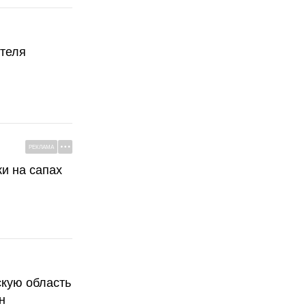
ателя
РЕКЛАМА
ки на сапах
скую область
н