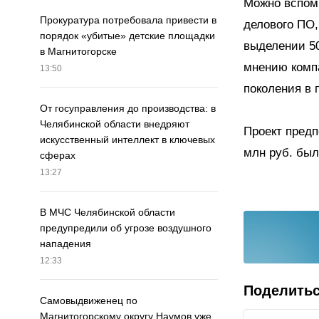
Можно вспомн
Прокуратура потребовала привести в
делового ПО,
порядок «убитые» детские площадки
выделении 50
в Магнитогорске
мнению комп
13:50
поколения в 
От госуправления до производства: в
Челябинской области внедряют
Проект предпо
искусственный интеллект в ключевых
млн руб. был
сферах
13:27
В МЧС Челябинской области
предупредили об угрозе воздушного
нападения
12:33
Поделить
Самовыдвиженец по
Магнитогорскому округу Наумов уже