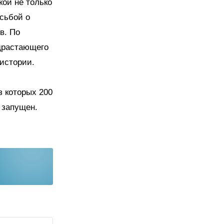
кой не только
осьбой о
в. По
драстающего
истории.
з которых 200
 запущен.