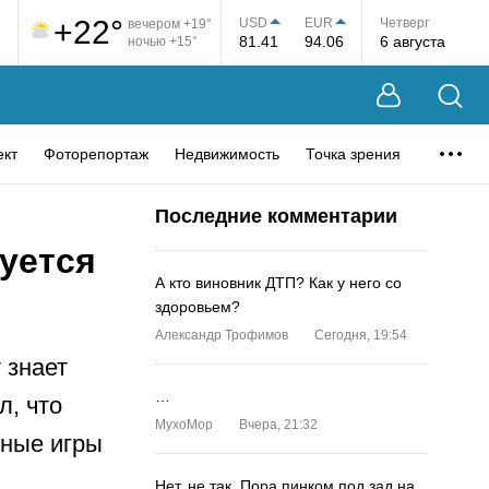
+22°
USD
EUR
Четверг
вечером +19°
81.41
94.06
6 августа
ночью +15°
ект
Фоторепортаж
Недвижимость
Точка зрения
Последние комментарии
уется
А кто виновник ДТП? Как у него со
здоровьем?
Александр Трофимов
Сегодня, 19:54
 знает
…
л, что
MyxoMop
Вчера, 21:32
рные игры
Нет, не так. Пора пинком под зад на