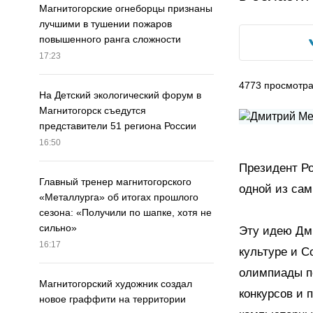
Магнитогорские огнеборцы признаны
лучшими в тушении пожаров
повышенного ранга сложности
17:23
4773
просмотр
На Детский экологический форум в
Магнитогорск съедутся
представители 51 региона России
16:50
Президент Р
Главный тренер магнитогорского
одной из сам
«Металлурга» об итогах прошлого
сезона: «Получили по шапке, хотя не
сильно»
Эту идею Дм
16:17
культуре и С
олимпиады по
Магнитогорский художник создал
конкурсов и 
новое граффити на территории