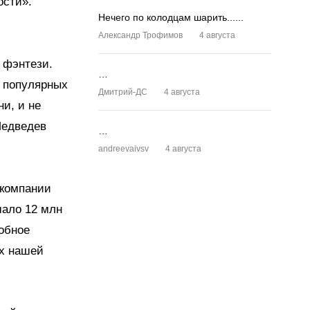
ости».
Нечего по колодцам шарить......
Александр Трофимов
4 августа
 фэнтези.
…
ых популярных
Дмитрий-ДС
4 августа
ни, и не
Медведев
…
andreevaivsv
4 августа
 компании
ышало 12 млн
добное
ах нашей