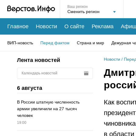
Ваш регион
Главное
Новости
О сайте
Реклама
Афиш
ВИП-новость
Перед фактом
Страна и мир
Дежурная ч
Новости
/
Перед
Лента новостей
Дмитр
Календарь новостей
росси
6 августа
Как воспи
В России штатную численность
армии увеличили на 27 тысяч
президент
человек
чиновника
19:00
в области