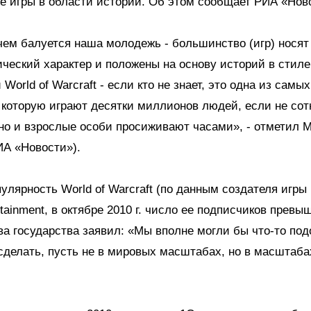
 игры в области истории. Об этом сообщает РИА «Нов
чем балуется наша молодежь - большинство (игр) носят
ческий характер и положены на основу историй в стиле
World of Warcraft - если кто не знает, это одна из сам
в которую играют десятки миллионов людей, если не сот
 но и взрослые особи просиживают часами», - отметил 
ИА «Новости»).
улярность World of Warcraft (по данным создателя игры
rtainment, в октябре 2010 г. число ее подписчиков прев
ава государства заявил: «Мы вполне могли бы что-то по
сделать, пусть не в мировых масштабах, но в масштаб