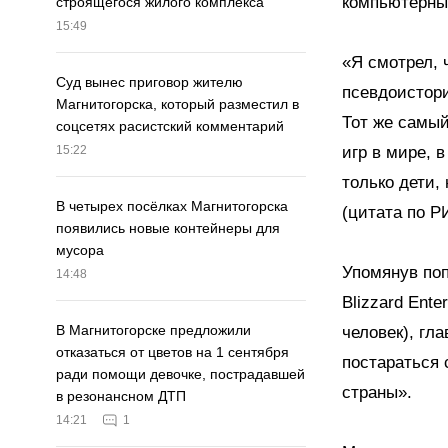
компьютерные
строящегося жилого комплекса
15:49
«Я смотрел, 
Суд вынес приговор жителю
псевдоистори
Магнитогорска, который разместил в
Тот же самый 
соцсетях расистский комментарий
игр в мире, 
15:22
только дети,
В четырех посёлках Магнитогорска
(цитата по Р
появились новые контейнеры для
мусора
Упомянув поп
14:48
Blizzard Ente
В Магнитогорске предложили
человек), гл
отказаться от цветов на 1 сентября
постараться 
ради помощи девочке, пострадавшей
страны».
в резонансном ДТП
14:21
1