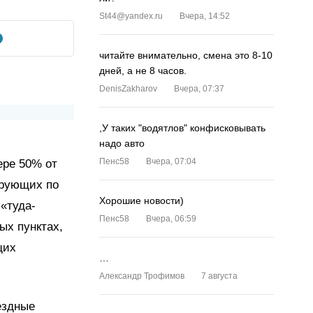
St44@yandex.ru
Вчера, 14:52
читайте внимательно, смена это 8-10
дней, а не 8 часов.
DenisZakharov
Вчера, 07:37
,У таких "водятлов" конфисковывать
надо авто
Пенс58
Вчера, 07:04
ере 50% от
ирующих по
Хорошие новости)
«туда-
Пенс58
Вчера, 06:59
ых пунктах,
щих
…
Александр Трофимов
7 августа
ездные