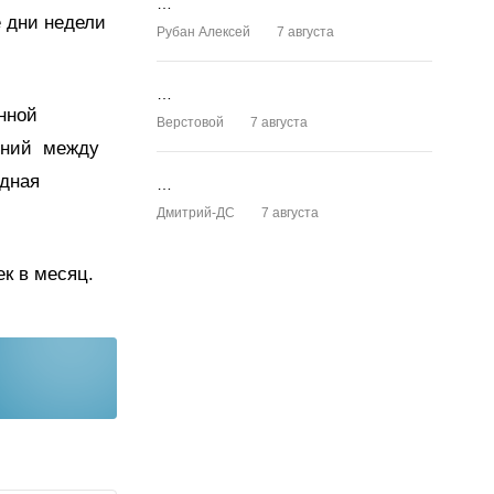
…
е дни недели
Рубан Алексей
7 августа
…
нной
Верстовой
7 августа
шений между
дная
…
Дмитрий-ДС
7 августа
ек в месяц.