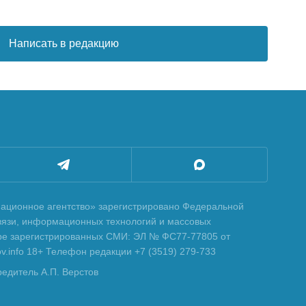
Написать в редакцию
ционное агентство» зарегистрировано Федеральной
вязи, информационных технологий и массовых
тре зарегистрированных СМИ: ЭЛ № ФС77-77805 от
tov.info 18+ Телефон редакции +7 (3519) 279-733
редитель А.П. Верстов