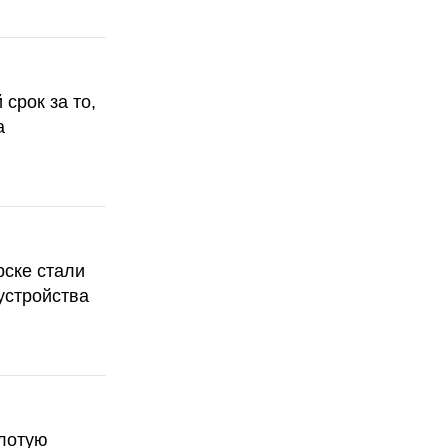
срок за то,
а
рске стали
устройства
олотую