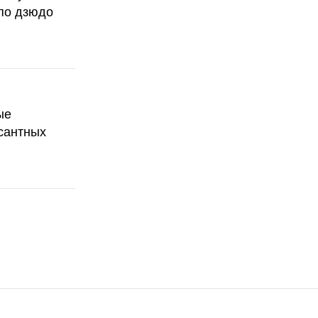
по дзюдо
ые
сантных