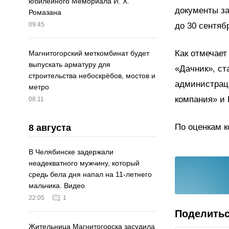
юбилейного Мемориала И. Х.
документы за
Ромазана
до 30 сентябр
09:45
Как отмечает
Магнитогорский меткомбинат будет
выпускать арматуру для
«Дачник», с
строительства небоскрёбов, мостов и
администрац
метро
компания» и 
08:11
По оценкам к
8 августа
В Челябинске задержали
неадекватного мужчину, который
средь бела дня напал на 11-летнего
мальчика. Видео
22:05
1
Поделить
Жительница Магнитогорска засудила