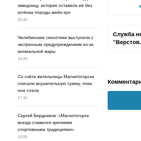
заводчицу, которая оставила её без
котёнка породы мейн-кун
20:45
Служба н
Челябинские синоптики выступили с
"Верстов
экстренным предупреждением из-за
аномальной жары
19:20
Со счёта жительницы Магнитогорска
Комментар
списали внушительную сумму, пока
она спала
17:42
Сергей Бердников: «Магнитогорск
всегда славился крепкими
спортивными традициями»
16:09