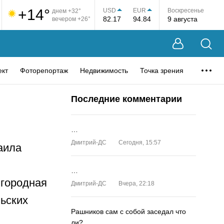
+14°
USD
EUR
Воскресенье
днем +32°
82.17
94.84
9 августа
вечером +26°
ект
Фоторепортаж
Недвижимость
Точка зрения
Последние комментарии
…
Дмитрий-ДС
Сегодня, 15:57
аила
…
городная
Дмитрий-ДС
Вчера, 22:18
ьских
Рашников сам с собой заседал что
ли?