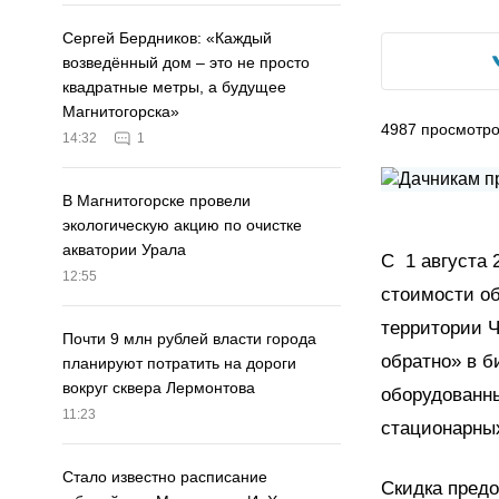
Сергей Бердников: «Каждый
возведённый дом – это не просто
квадратные метры, а будущее
Магнитогорска»
4987
просмотр
14:32
1
В Магнитогорске провели
экологическую акцию по очистке
акватории Урала
С 1 августа 
12:55
стоимости об
территории Ч
Почти 9 млн рублей власти города
обратно» в б
планируют потратить на дороги
вокруг сквера Лермонтова
оборудованн
11:23
стационарных
Стало известно расписание
Скидка пред