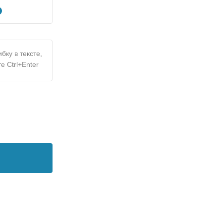
бку в тексте,
е Ctrl+Enter