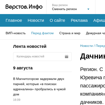
Ваш регион
Главное
Новости
О сайте
Реклама
Афиш
ВИП-новость
Перед фактом
Страна и мир
Дежурная ч
Новости
/
Перед
Лента новостей
Дачни
Календарь новостей
9 августа
Регион. С
Юревича п
В Магнитогорске задержали двух
парней, которые «в поисках
пассажир
адреналина» пробрались в чужой
компания»
дом
16:09
дачников.