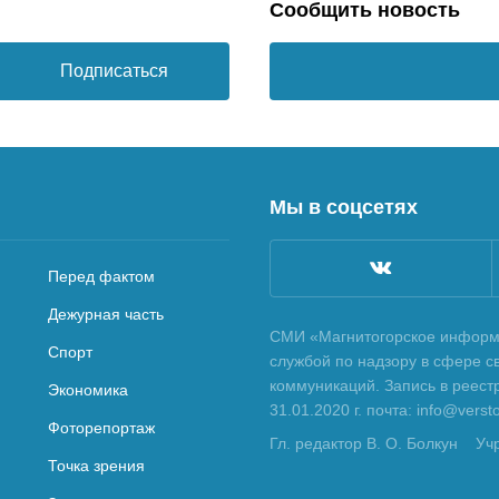
Сообщить новость
Подписаться
Мы в соцсетях
Перед фактом
Дежурная часть
СМИ «Магнитогорское информа
Спорт
службой по надзору в сфере с
коммуникаций. Запись в реес
Экономика
31.01.2020 г. почта: info@vers
Фоторепортаж
Гл. редактор В. О. Болкун
Уч
Точка зрения