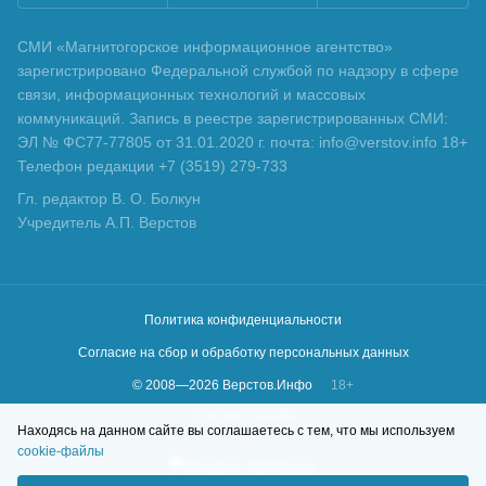
СМИ «Магнитогорское информационное агентство»
зарегистрировано Федеральной службой по надзору в сфере
связи, информационных технологий и массовых
коммуникаций. Запись в реестре зарегистрированных СМИ:
ЭЛ № ФС77-77805 от 31.01.2020 г. почта: info@verstov.info 18+
Телефон редакции +7 (3519) 279-733
Гл. редактор В. О. Болкун
Учредитель А.П. Верстов
Политика конфиденциальности
Согласие на сбор и обработку персональных данных
© 2008—
2026
Верстов.Инфо
18+
Сделано в
KLBR
Находясь на данном сайте вы соглашаетесь с тем, что мы используем
cookie-файлы