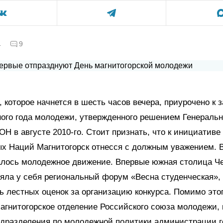
а
9
 которое начнется в шесть часов вечера, приурочено к
ого года молодежи, утвержденного решением Генераль
Н в августе 2010-го. Стоит признать, что к инициатив
х Наций Магнитогорск отнесся с должным уважением. В
алось молодежное движение. Впервые южная столица Ч
яла у себя региональный форум «Весна студенческая»,
 лестных оценок за организацию конкурса. Помимо этог
агнитогорское отделение Российского союза молодежи, 
одразделения по молодежной политики администрации г