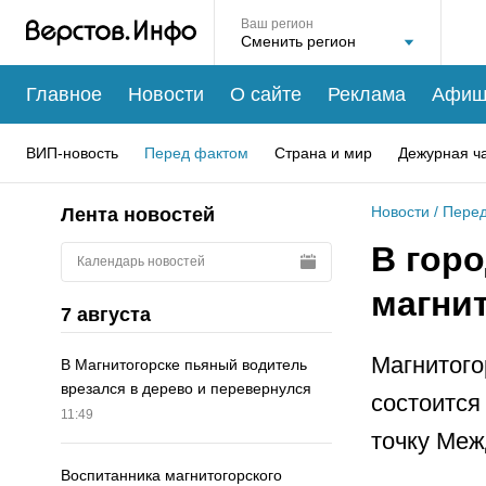
Ваш регион
Главное
Новости
О сайте
Реклама
Афиш
ВИП-новость
Перед фактом
Страна и мир
Дежурная ч
Новости
/
Перед
Лента новостей
В гор
Календарь новостей
магни
7 августа
Магнитого
В Магнитогорске пьяный водитель
врезался в дерево и перевернулся
состоится
11:49
точку Меж
Воспитанника магнитогорского