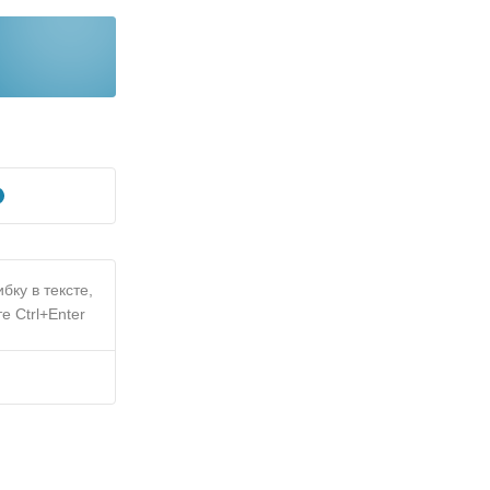
бку в тексте,
е Ctrl+Enter