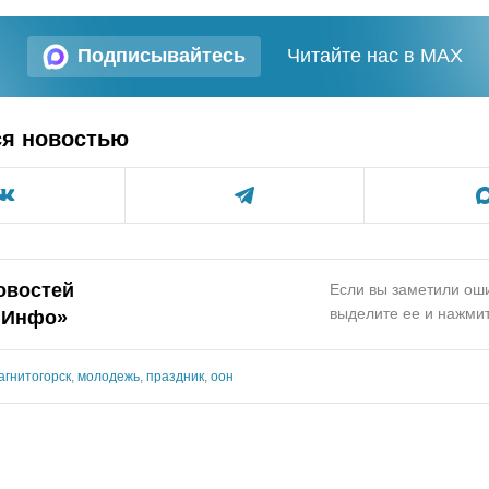
Подписывайтесь
Читайте нас в MAX
ся новостью
овостей
Если вы заметили оши
выделите ее и нажмит
.Инфо»
агнитогорск
,
молодежь
,
праздник
,
оон