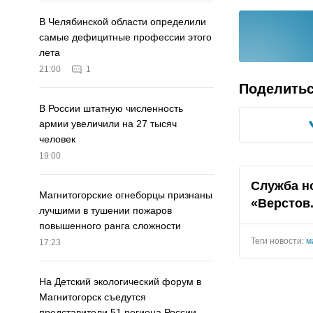
В Челябинской области определили
самые дефицитные профессии этого
лета
21:00
1
Поделить
В России штатную численность
армии увеличили на 27 тысяч
человек
19:00
Служба н
Магнитогорские огнеборцы признаны
«Верстов
лучшими в тушении пожаров
повышенного ранга сложности
Теги новости:
м
17:23
На Детский экологический форум в
Магнитогорск съедутся
представители 51 региона России