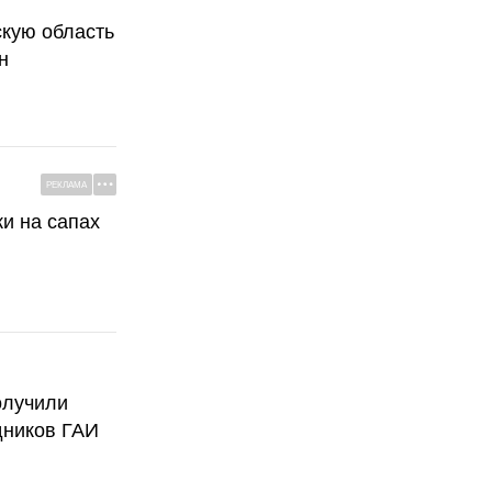
скую область
н
РЕКЛАМА
ки на сапах
олучили
дников ГАИ