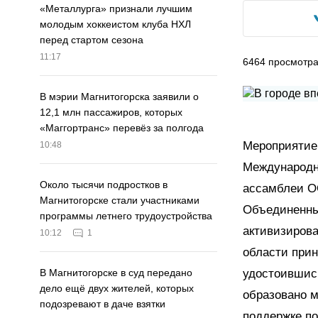
«Металлурга» признали лучшим
молодым хоккеистом клуба НХЛ
перед стартом сезона
11:17
6464
просмотр
В мэрии Магнитогорска заявили о
12,1 млн пассажиров, которых
«Маггортранс» перевёз за полгода
Мероприятие,
10:48
Международн
Около тысячи подростков в
ассамблеи ОО
Магнитогорске стали участниками
Объединенны
программы летнего трудоустройства
активизиров
10:12
1
области прин
удостоившись
В Магнитогорске в суд передано
дело ещё двух жителей, которых
образовано м
подозревают в даче взятки
поддержке п