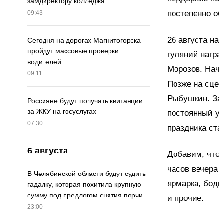
замдиректору колледжа
постепенно о
09:43
26 августа 
Сегодня на дорогах Магнитогорска
пройдут массовые проверки
гуляний нагр
водителей
Морозов. Нач
09:11
Позже на сце
Рыбушкин. З
Россияне будут получать квитанции
за ЖКУ на госуслугах
постоянный 
07:30
праздника ст
6 августа
Добавим, что
часов вечера
В Челябинской области будут судить
ярмарка, боди
гадалку, которая похитила крупную
сумму под предлогом снятия порчи
и прочие.
23:00