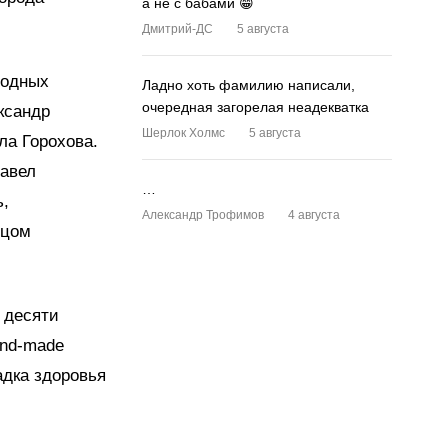
а не с бабами 😁
Дмитрий-ДС
5 августа
родных
Ладно хоть фамилию написали,
очередная загорелая неадекватка
ксандр
Шерлок Холмс
5 августа
ла Горохова.
Павел
…
ь,
Александр Трофимов
4 августа
нцом
 десяти
and-made
щадка здоровья