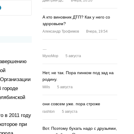
Дмитрий-ДС
Вчера, 20:20
А кто виновник ДТП? Как у него со
здоровьем?
Александр Трофимов
Вчера, 19:54
…
MyxoMop
5 августа
 завершению
ной
Нет, не так. Пора пинком под зад на
е Организации
родину.
Mills
5 августа
 городе
елябинской
они совсем уже. пора строже
rashton
5 августа
о в 2011 году
которое при
Вот. Поэтому бухать надо с друзьями,
орода