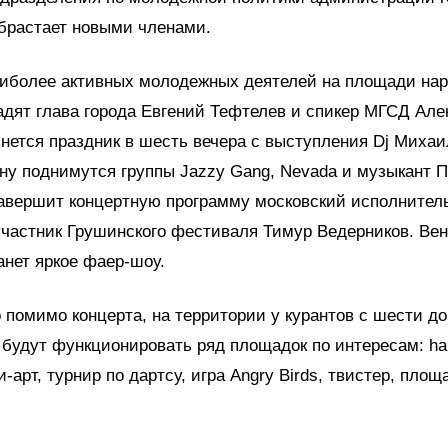
брастает новыми членами.
наиболее активных молодежных деятелей на площади на
адят глава города Евгений Тефтелев и спикер МГСД Але
нется праздник в шесть вечера с выступления Dj Михаи
ну поднимутся группы Jazzy Gang, Nevada и музыкант 
авершит концертную программу московский исполнител
участник Грушинского фестиваля Тимур Ведерников. Ве
анет яркое фаер-шоу.
 помимо концерта, на территории у курантов с шести до
 будут функционировать ряд площадок по интересам: h
-арт, турнир по дартсу, игра Angry Birds, твистер, пло