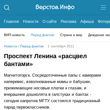
Главное
Новости
О сайте
Реклама
Афиша
Фотор
ВИП-новость
Перед фактом
Страна и мир
Дежурная ча
Новости
/
Перед фактом
1 сентября 2011
Проспект Ленина «расцвел
бантами»
Магнитогорск. Сосредоточенные папы с камерами
наперевес, взволнованные мамы и бабушки,
прижимающие носовые платки к глазам, и
вчерашние дошколята в галстуках и бантах -
сегодня напротив МГТУ состоялся традиционный
парад первоклассников.