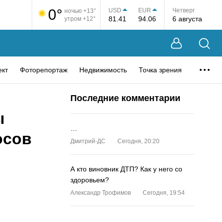
0°
USD
EUR
Четверг
ночью +13°
81.41
94.06
6 августа
утром +12°
ект
Фоторепортаж
Недвижимость
Точка зрения
Последние комментарии
ы
…
осов
Дмитрий-ДС
Сегодня, 20:20
А кто виновник ДТП? Как у него со
здоровьем?
Александр Трофимов
Сегодня, 19:54
…