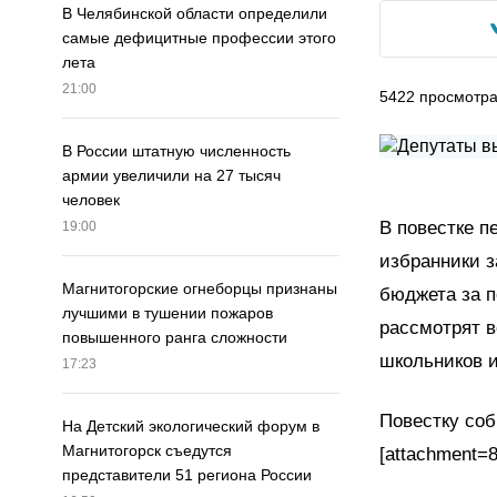
В Челябинской области определили
самые дефицитные профессии этого
лета
21:00
5422
просмотр
В России штатную численность
армии увеличили на 27 тысяч
человек
В повестке п
19:00
избранники 
Магнитогорские огнеборцы признаны
бюджета за п
лучшими в тушении пожаров
рассмотрят в
повышенного ранга сложности
школьников и
17:23
Повестку соб
На Детский экологический форум в
Магнитогорск съедутся
[attachment=8
представители 51 региона России