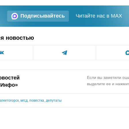
Подписывайтесь
Читайте нас в MAX
ся новостью
овостей
Если вы заметили оши
выделите ее и нажмит
.Инфо»
агнитогорск
,
мгсд
,
повестка
,
депутаты