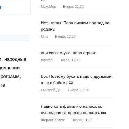
MyxoMop
Вчера, 21:32
Нет, не так. Пора пинком под зад на
родину.
Mills
Вчера, 12:27
они совсем уже. пора строже
и, народные
rashton
Вчера, 12:13
полнении
программ,
Вот. Поэтому бухать надо с друзьями,
а не с бабами 😁
рте
Дмитрий-ДС
Вчера, 11:01
Ладно хоть фамилию написали,
очередная загорелая неадекватка
Шерлок Холмс
Вчера, 01:29