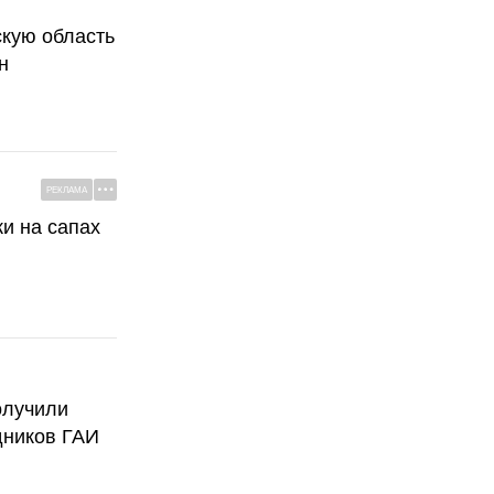
скую область
н
РЕКЛАМА
ки на сапах
олучили
дников ГАИ