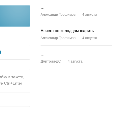
…
Александр Трофимов
4 августа
Нечего по колодцам шарить......
Александр Трофимов
4 августа
…
Дмитрий-ДС
4 августа
бку в тексте,
е Ctrl+Enter