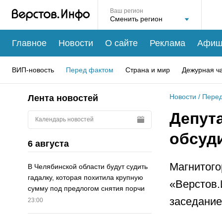
Ваш регион
Главное
Новости
О сайте
Реклама
Афиш
ВИП-новость
Перед фактом
Страна и мир
Дежурная ч
Новости
/
Перед
Лента новостей
Депут
Календарь новостей
обсуди
6 августа
Магнитого
В Челябинской области будут судить
гадалку, которая похитила крупную
«Верстов.
сумму под предлогом снятия порчи
заседание
23:00