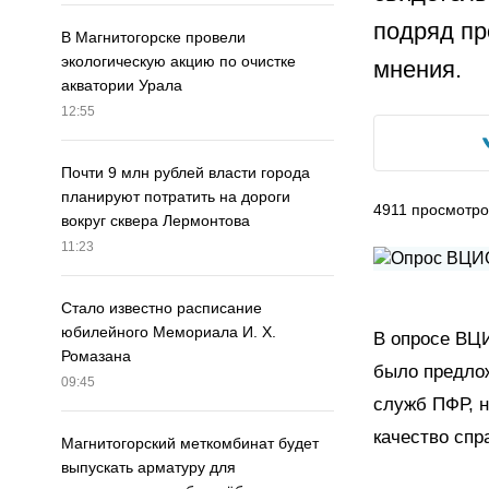
подряд пр
В Магнитогорске провели
экологическую акцию по очистке
мнения.
акватории Урала
12:55
Почти 9 млн рублей власти города
планируют потратить на дороги
4911
просмотро
вокруг сквера Лермонтова
11:23
Стало известно расписание
юбилейного Мемориала И. Х.
В опросе ВЦИ
Ромазана
было предлож
09:45
служб ПФР, н
качество спр
Магнитогорский меткомбинат будет
выпускать арматуру для