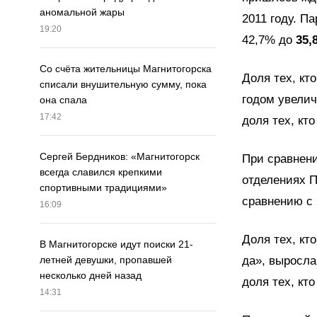
аномальной жары
2011 году. П
19:20
42,7% до
35,
Со счёта жительницы Магнитогорска
Доля тех, кт
списали внушительную сумму, пока
годом увелич
она спала
17:42
доля тех, кт
Сергей Бердников: «Магнитогорск
При сравнен
всегда славился крепкими
отделениях П
спортивными традициями»
сравнению с 
16:09
Доля тех, кт
В Магнитогорске идут поиски 21-
да», выросла
летней девушки, пропавшей
несколько дней назад
доля тех, кт
14:31