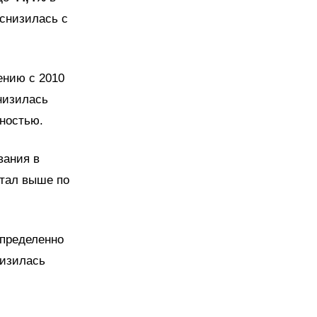
 снизилась с
ению с 2010
снизилась
лностью.
вания в
стал выше по
определенно
низилась