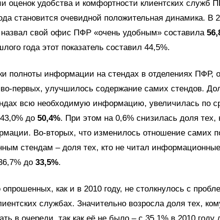
и оценок удобства и комфортности клиентских служб П
года становится очевидной положительная динамика. В 2
о назвал свой офис ПФР «очень удобным» составила
56
шлого года этот показатель составил 44,5%.
ки полноты информации на стендах в отделениях ПФР, 
, во-первых, улучшилось содержание самих стендов. Дол
ендах всю необходимую информацию, увеличилась по с
 43,0% до
50,4%
. При этом на 0,6% снизилась доля тех, 
мации. Во-вторых, что изменилось отношение самих п
ным стендам – доля тех, кто не читал информационные
 36,7% до
33,5%
.
опрошенных, как и в 2010 году, не столкнулось с проб
лиентских службах. Значительно возросла доля тех, ком
ть в очереди, так как её не было – с 35,1% в 2010 году