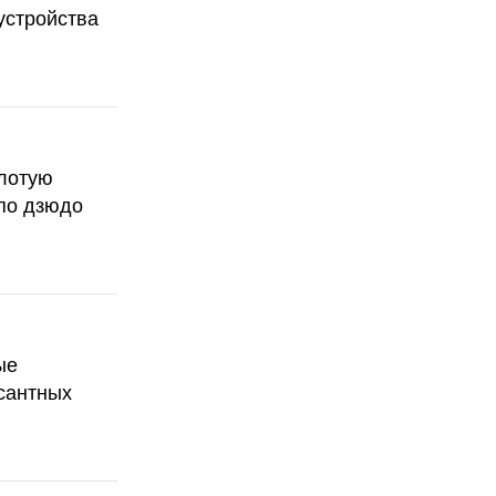
устройства
олотую
по дзюдо
ые
сантных