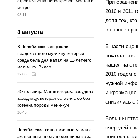
строительства небоскрёбов, мостов и
При сравнени
метро
2010 и 2011 
08:11
доля тех, кт
в опросе про
8 августа
В части оцен
В Челябинске задержали
неадекватного мужчину, который
показал, что
средь бела дня напал на 11-летнего
нашел на ст
мальчика. Видео
2010 годом с
22:05
1
нужной инфор
Жительница Магнитогорска засудила
информацион
заводчицу, которая оставила её без
снизилась с
котёнка породы мейн-кун
20:45
Большинство 
очередей в к
Челябинские синоптики выступили с
пришлось жда
экстренным предупреждением из-за