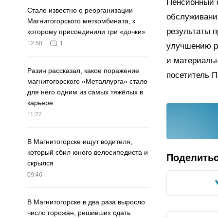
Пенсионный 
Стало известно о реорганизации
обслуживания
Магнитогорского меткомбината, к
результаты п
которому присоединили три «дочки»
12:50
1
улучшению р
и материальн
Разин рассказал, какое поражение
посетитель 
магнитогорского «Металлурга» стало
для него одним из самых тяжёлых в
карьере
11:22
В Магнитогорске ищут водителя,
который сбил юного велосипедиста и
Поделить
скрылся
09:46
В Магнитогорске в два раза выросло
число горожан, решивших сдать