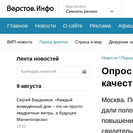
Ваш регион
Главное
Новости
О сайте
Реклама
Афиш
ВИП-новость
Перед фактом
Страна и мир
Дежурная ч
Новости
/
Перед
Лента новостей
Опрос
Календарь новостей
качес
9 августа
Москва. П
Сергей Бердников: «Каждый
возведённый дом – это не просто
дали поло
квадратные метры, а будущее
повышению
Магнитогорска»
14:32
свидетель