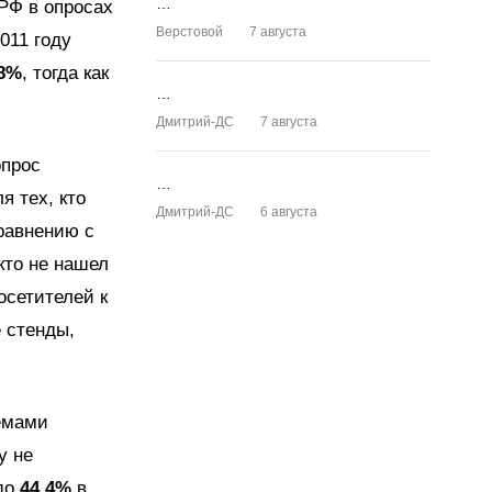
…
РФ в опросах
Верстовой
7 августа
011 году
,8%
, тогда как
…
Дмитрий-ДС
7 августа
опрос
…
я тех, кто
Дмитрий-ДС
6 августа
равнению с
кто не нашел
осетителей к
 стенды,
лемами
у не
 до
44,4%
в