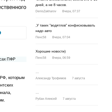
дней, а не 8 часов.
ественного
DenisZakharov
Вчера, 07:37
,У таких "водятлов" конфисковывать
надо авто
Пенс58
Вчера, 07:04
Хорошие новости)
Пенс58
Вчера, 06:59
…
 РФ, которым
Александр Трофимов
7 августа
ентских
онала,
…
Рубан Алексей
7 августа
ом.