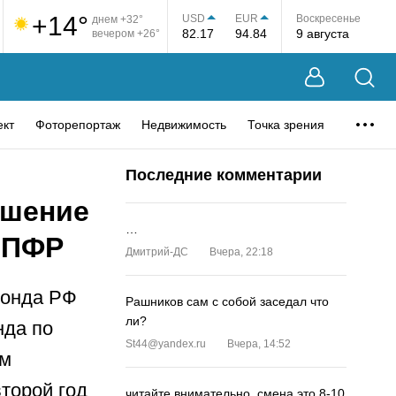
+14°
USD
EUR
Воскресенье
днем +32°
82.17
94.84
9 августа
вечером +26°
ект
Фоторепортаж
Недвижимость
Точка зрения
Последние комментарии
чшение
…
 ПФР
Дмитрий-ДС
Вчера, 22:18
фонда РФ
Рашников сам с собой заседал что
ли?
нда по
St44@yandex.ru
Вчера, 14:52
ом
торой год
читайте внимательно, смена это 8-10