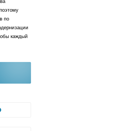
ва
 поэтому
в по
одернизации
тобы каждый