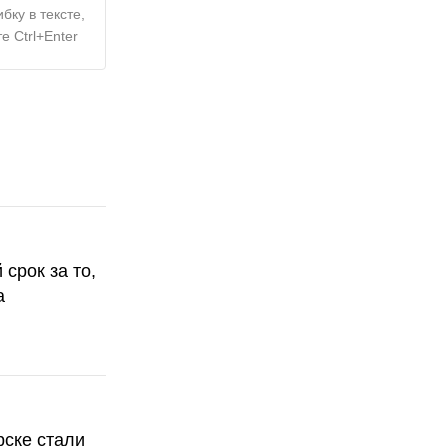
бку в тексте,
е Ctrl+Enter
срок за то,
а
рске стали