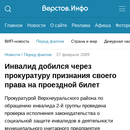
Главное
Новости
О сайте
Реклама
Афиша
Фотор
ВИП-новость
Перед фактом
Страна и мир
Дежурная ча
Новости
/
Перед фактом
27 февраля 2009
Инвалид добился через
прокуратуру признания своего
права на проездной билет
Прокуратурой Верхнеуральского района по
обращению инвалида 2-й группы проведена
проверка исполнения законодательства о
социальной защите инвалидов в деятельности
муниципального унитарного предприятия