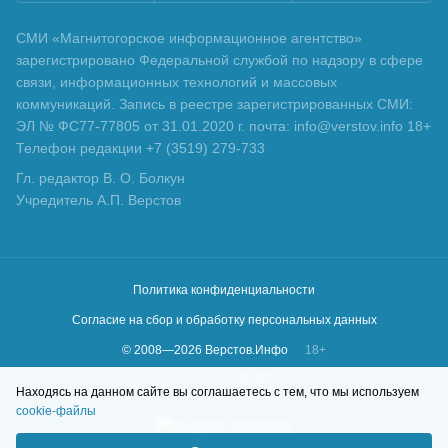
СМИ «Магнитогорское информационное агентство»
зарегистрировано Федеральной службой по надзору в сфере
связи, информационных технологий и массовых
коммуникаций. Запись в реестре зарегистрированных СМИ:
ЭЛ № ФС77-77805 от 31.01.2020 г. почта: info@verstov.info 18+
Телефон редакции +7 (3519) 279-733
Гл. редактор В. О. Болкун
Учредитель А.П. Верстов
Политика конфиденциальности
Согласие на сбор и обработку персональных данных
© 2008—
2026
Верстов.Инфо
18+
Сделано в
KLBR
Находясь на данном сайте вы соглашаетесь с тем, что мы используем
cookie-файлы