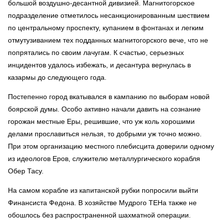
большой воздушно-десантной дивизией. Магнитогорское
подразделение отметилось несанкционированным шествием
по центральному проспекту, купанием в фонтанах и легким
отмутузиванием тех подданных магнитогорского вече, что не
попрятались по своим лачугам. К счастью, серьезных
инцидентов удалось избежать, и десантура вернулась в
казармы до следующего года.
Постепенно город вкатывался в кампанию по выборам новой
боярской думы. Особо активно начали давить на сознание
горожан местные Еры, решившие, что уж коль хорошими
делами прославиться нельзя, то добрыми уж точно можно.
При этом организацию местного плебисцита доверили одному
из идеологов Еров, служителю металлургического корабля
Обер Тасу.
На самом корабле из капитанской рубки попросили выйти
Финансиста Федона. В хозяйстве Мудрого ТЕНа также не
обошлось без распространенной шахматной операции.