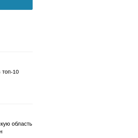
 топ-10
скую область
н