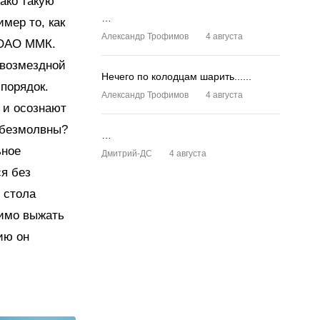
ако такую
…
мер то, как
Александр Трофимов
4 августа
 ОАО ММК.
звозмездной
Нечего по колодцам шарить......
порядок.
Александр Трофимов
4 августа
 и осознают
 безмолвны?
…
ьное
Дмитрий-ДС
4 августа
ся без
 стола
димо выжать
ию он