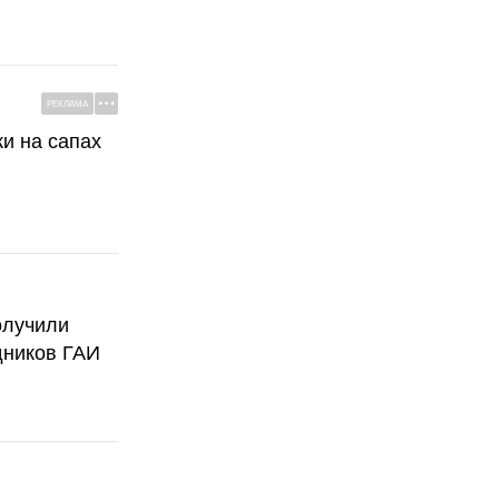
РЕКЛАМА
ки на сапах
олучили
дников ГАИ