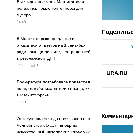
В четырех посёлках Магнитогорска
появились новые контейнеры для
мусора
14:48
Поделить
В Магнитогорске предложили
отказаться от цветов на 1 сентября
ради помощи девочке, пострадавшей
в резонансном ДТП
14:21
1
URA.RU
Прокуратура потребовала привести в
порядок «убитые» детские площадки
в Магнитогорске
13:50
Комментар
От госуправления до производства: в
Челябинской области внедряют
искусственный интеллект в ключевых