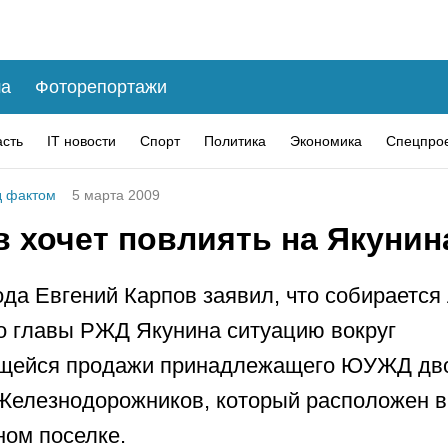
а
Фоторепортажи
асть
IT новости
Спорт
Политика
Экономика
Спецпро
 фактом
5 марта 2009
в хочет повлиять на Якунин
ода Евгений Карпов заявил, что собирается
о главы РЖД Якунина ситуацию вокруг
щейся продажи принадлежащего ЮУЖД дв
Железнодорожников, который расположен в
ом поселке.