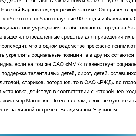
ЖД должен составить как минимум 40 млн. рублей. Одн
Евгений Карпов подверг резкой критике. Он привел в при
ых объектов в неблагополучные 90-е годы избавлялось
едавал свои учреждения в собственность города на бе
е выделял определенные средства для приведения их в 
происходит, что в одном ведомстве прекрасно понимают
ь укреплять социальные позиции, а в других остаются
идна, если на том же ОАО «ММК» главенствует социал
 поддержка талантливых детей, сирот, детей, оставших
дителей, стариков, ветеранов, то в ОАО «РЖД» во главе
 установка, действуя в соответствии с которой необхо
 заявил мэр Магнитки. По его словам, свою резкую позиц
ести на личной встрече с Владимиром Якуниным.