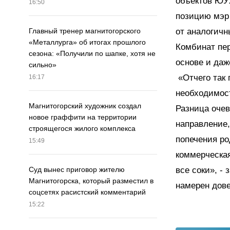
объектов ЮУ
16:50
позицию мэр 
от аналогичн
Главный тренер магнитогорского
«Металлурга» об итогах прошлого
Комбинат пер
сезона: «Получили по шапке, хотя не
основе и даж
сильно»
«Отчего так 
16:17
необходимост
Магнитогорский художник создал
Разница очев
новое граффити на территории
направление,
строящегося жилого комплекса
попечения ро
15:49
коммерческая
все соки», -
Суд вынес приговор жителю
Магнитогорска, который разместил в
намерен дов
соцсетях расистский комментарий
15:22