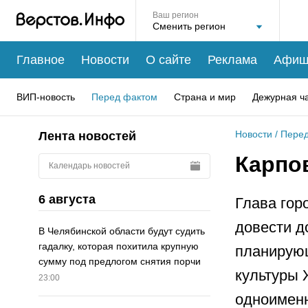
Ваш регион
Главное
Новости
О сайте
Реклама
Афиш
ВИП-новость
Перед фактом
Страна и мир
Дежурная ч
Новости
/
Перед
Лента новостей
Карпо
Календарь новостей
6 августа
Глава гор
довести д
В Челябинской области будут судить
гадалку, которая похитила крупную
планирую
сумму под предлогом снятия порчи
культуры 
23:00
одноименн