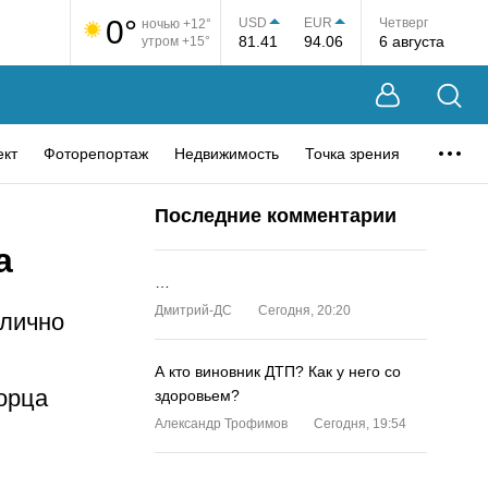
0°
USD
EUR
Четверг
ночью +12°
81.41
94.06
6 августа
утром +15°
ект
Фоторепортаж
Недвижимость
Точка зрения
Последние комментарии
а
…
Дмитрий-ДС
Сегодня, 20:20
 лично
А кто виновник ДТП? Как у него со
орца
здоровьем?
Александр Трофимов
Сегодня, 19:54
…