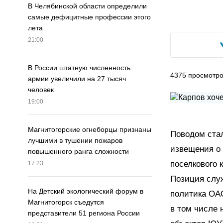
В Челябинской области определили
самые дефицитные профессии этого
лета
21:00
В России штатную численность
4375
просмотр
армии увеличили на 27 тысяч
человек
19:00
Магнитогорские огнеборцы признаны
Поводом стал
лучшими в тушении пожаров
извещения о
повышенного ранга сложности
поселкового 
17:23
Позиция слу
На Детский экологический форум в
политика ОА
Магнитогорск съедутся
в том числе 
представители 51 региона России