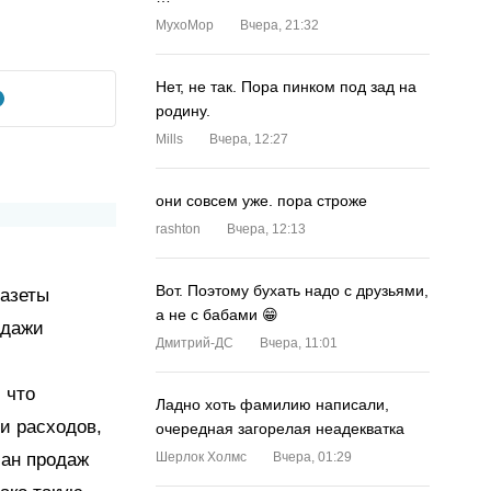
MyxoMop
Вчера, 21:32
Нет, не так. Пора пинком под зад на
родину.
Mills
Вчера, 12:27
они совсем уже. пора строже
rashton
Вчера, 12:13
Вот. Поэтому бухать надо с друзьями,
газеты
а не с бабами 😁
одажи
Дмитрий-ДС
Вчера, 11:01
 что
Ладно хоть фамилию написали,
и расходов,
очередная загорелая неадекватка
лан продаж
Шерлок Холмс
Вчера, 01:29