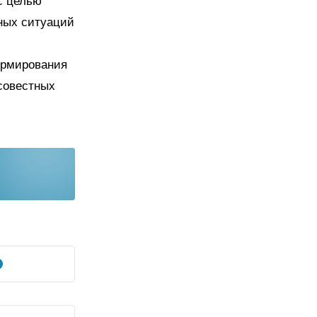
с целью
ных ситуаций
ормирования
совестных