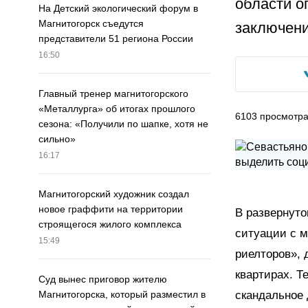
области о
На Детский экологический форум в
Магнитогорск съедутся
заключени
представители 51 региона России
16:50
Главный тренер магнитогорского
«Металлурга» об итогах прошлого
6103
просмотр
сезона: «Получили по шапке, хотя не
сильно»
16:17
Магнитогорский художник создал
новое граффити на территории
В развернут
строящегося жилого комплекса
ситуации с м
15:49
риелторов», 
квартирах. 
Суд вынес приговор жителю
скандальное 
Магнитогорска, который разместил в