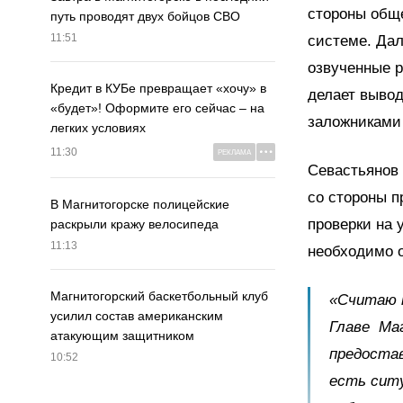
стороны обще
путь проводят двух бойцов СВО
11:51
системе. Дал
озвученные р
Кредит в КУБе превращает «хочу» в
делает вывод
«будет»! Оформите его сейчас – на
заложниками
легких условиях
11:30
РЕКЛАМА
Севастьянов 
со стороны п
В Магнитогорске полицейские
проверки на 
раскрыли кражу велосипеда
11:13
необходимо 
Магнитогорский баскетбольный клуб
«Считаю 
усилил состав американским
Главе Ма
атакующим защитником
предостав
10:52
есть ситу