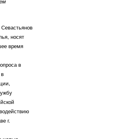
тем
 Севастьянов
ья, носят
шее время
опроса в
 в
ции,
лужбу
ийской
иводействию
е г.