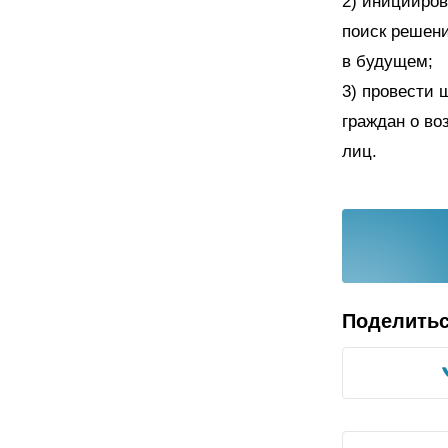
2) иницииро
поиск решени
в будущем;
3) провести
граждан о в
лиц.
Поделить