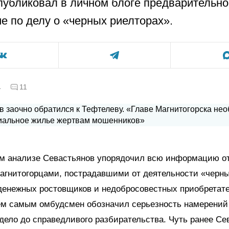
публиковал в личном блоге предварительно
е по делу о «черных риелторах».
а
11
ом анализе Севастьянов упорядочил всю информацию о
агнитогорцами, пострадавшими от деятельности «черн
денежных ростовщиков и недобросовестных приобретат
Тем самым омбудсмен обозначил серьезность намерений
дело до справедливого разбирательства. Чуть ранее Се