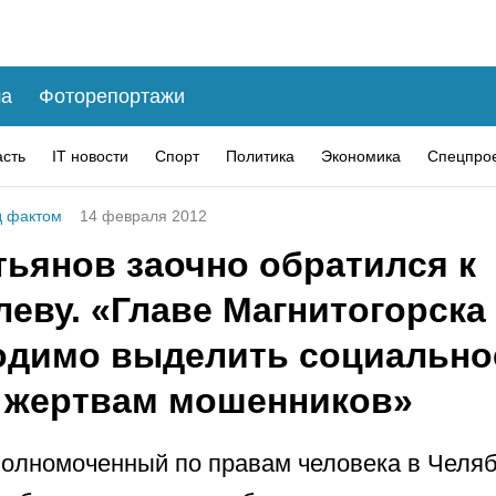
а
Фоторепортажи
асть
IT новости
Спорт
Политика
Экономика
Спецпро
 фактом
14 февраля 2012
тьянов заочно обратился к
еву. «Главе Магнитогорска
одимо выделить социально
 жертвам мошенников»
полномоченный по правам человека в Челя