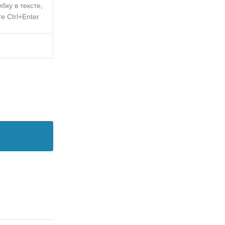
бку в тексте,
е Ctrl+Enter