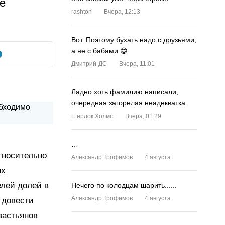
е
rashton
Вчера, 12:13
Вот. Поэтому бухать надо с друзьями,
а не с бабами 😁
Дмитрий-ДС
Вчера, 11:01
Ладно хоть фамилию написали,
очередная загорелая неадекватка
Шерлок Холмс
Вчера, 01:29
…
тносительно
Александр Трофимов
4 августа
ых
елей долей в
Нечего по колодцам шарить......
Александр Трофимов
4 августа
 довести
вастьянов