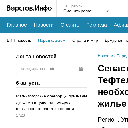
Ваш регион
Главное
Новости
О сайте
Реклама
Афиш
ВИП-новость
Перед фактом
Страна и мир
Дежурная ч
Новости
/
Перед
Лента новостей
Севас
Календарь новостей
Тефтел
6 августа
необх
Магнитогорские огнеборцы признаны
жилье
лучшими в тушении пожаров
повышенного ранга сложности
17:23
Регион. У