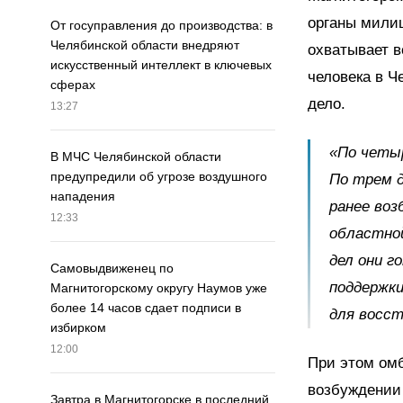
органы милиц
От госуправления до производства: в
Челябинской области внедряют
охватывает в
искусственный интеллект в ключевых
человека в Ч
сферах
дело.
13:27
«По четыр
В МЧС Челябинской области
предупредили об угрозе воздушного
По трем 
нападения
ранее воз
12:33
областно
дел они г
Самовыдвиженец по
поддержки
Магнитогорскому округу Наумов уже
более 14 часов сдает подписи в
для восст
избирком
12:00
При этом омб
возбуждении
Завтра в Магнитогорске в последний