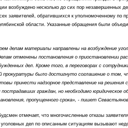
ии возбуждено несколько до сих пор незавершенных дел
сех заявителей, обратившихся к уполномоченному по п
елябинской области. Указанные обращения были объеди
ем делам материалы направлены на возбуждение угол
делам отменены постановления о приостановлении рас
бужденных дел. Кроме того, в переговорах с сотрудник
й прокуратуры было достигнуто соглашение о том, чт
отовы принести надзорное представление на решения с
 пострадавших граждан, но необходимо юридическое о
ановления, пропущенного срока», - пишет Севастьяно
удсмен отмечает, что многочисленные отказы заявител
 уголовных дел по описанным ситуациям вызывают нед