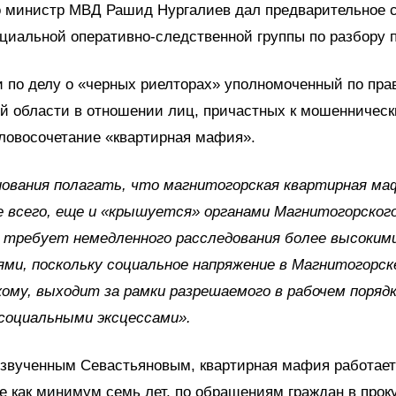
о министр МВД Рашид Нургалиев дал предварительное с
циальной оперативно-следственной группы по разбору 
 по делу о «черных риелторах» уполномоченный по пра
й области в отношении лиц, причастных к мошенничес
ловосочетание «квартирная мафия».
ования полагать, что магнитогорская квартирная ма
 всего, еще и «крышуется» органами Магнитогорског
 требует немедленного расследования более высоким
ми, поскольку социальное напряжение в Магнитогорске
ому, выходит за рамки разрешаемого в рабочем порядк
социальными эксцессами».
озвученным Севастьяновым, квартирная мафия работает
е как минимум семь лет, по обращениям граждан в проку