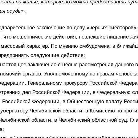
ности на жилье, которые возможно предоставить пу
ия ссуды».
дварительное заключение по делу «черных риелторов»,
, что мошеннические действия, повлекшие лишение жил
 массовый характер. По мнению омбудсмена, в ближай
предпринять следующие действия:
 настоящее заключение с целью рассмотрения данного в
номочий органов: Уполномоченному по правам человека
Федерации, Генеральному прокурору Российской Федера
утренних дел Российской Федерации, в Федеральную с
и Российской Федерации, в Общественную палату Росс
Губернатору Челябинской области, в Комиссию по прот
Челябинской области, в Челябинский областной суд, Глав
ка;