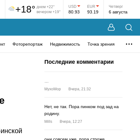
+18°
USD
EUR
Четверг
днем +22°
80.93
93.19
6 августа
вечером +19°
ект
Фоторепортаж
Недвижимость
Точка зрения
Последние комментарии
…
MyxoMop
Вчера, 21:32
е
Нет, не так. Пора пинком под зад на
родину.
Mills
Вчера, 12:27
бинской
они совсем уже. пора строже