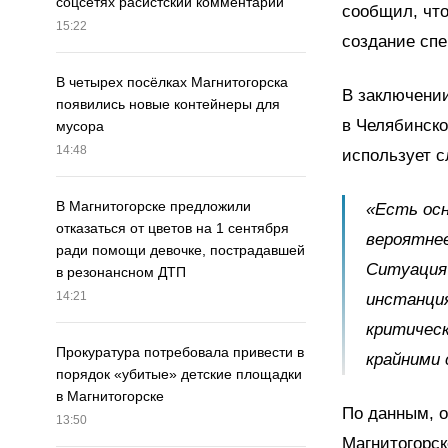
соцсетях расистский комментарий
сообщил, чт
15:22
создание спе
В четырех посёлках Магнитогорска
В заключении
появились новые контейнеры для
в Челябинско
мусора
14:48
использует с
В Магнитогорске предложили
«Есть осн
отказаться от цветов на 1 сентября
вероятнее
ради помощи девочке, пострадавшей
Ситуация
в резонансном ДТП
14:21
инстанция
критическ
Прокуратура потребовала привести в
крайними 
порядок «убитые» детские площадки
в Магнитогорске
По данным, 
13:50
Магнитогорск