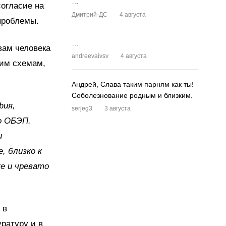
…
огласие на
Дмитрий-ДС
4 августа
проблемы.
…
вам человека
andreevaivsv
4 августа
ким схемам,
Андрей, Слава таким парням как ты!
Соболезнование родным и близким.
фия,
serjeg3
3 августа
о ОБЭП.
и
, близко к
е и чревато
 в
ратуру и в