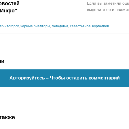
овостей
Если вы заметили оши
выделите ее и нажмит
.Инфо"
агнитогорск
,
черные риелторы
,
голодовка
,
севастьянов
,
нургалиев
ии
Авторизуйтесь
– Чтобы оставить комментарий
также