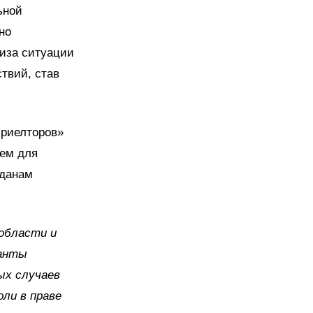
ьной
но
лиза ситуации
твий, став
 риелторов»
ием для
жданам
области и
ианты
ых случаев
оли в праве