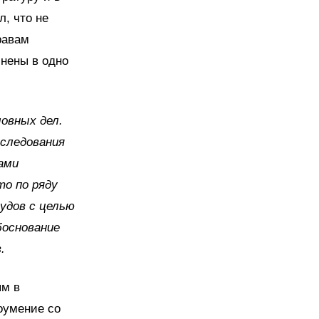
, что не
равам
нены в одно
овных дел.
следования
ами
о по ряду
удов с целью
боснование
в.
ям в
оумение со