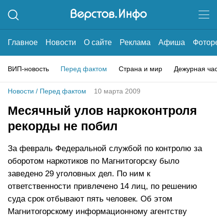
Главное
Новости
О сайте
Реклама
Афиша
Фотор
ВИП-новость
Перед фактом
Страна и мир
Дежурная ча
Новости
/
Перед фактом
10 марта 2009
Месячный улов наркоконтроля
рекорды не побил
За февраль Федеральной службой по контролю за
оборотом наркотиков по Магнитогорску было
заведено 29 уголовных дел. По ним к
ответственности привлечено 14 лиц, по решению
суда срок отбывают пять человек. Об этом
Магнитогорскому информационному агентству