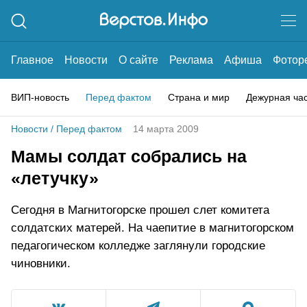
Главное
Новости
О сайте
Реклама
Афиша
Фотор
ВИП-новость
Перед фактом
Страна и мир
Дежурная ча
Новости
/
Перед фактом
14 марта 2009
Мамы солдат собрались на
«летучку»
Сегодня в Магнитогорске прошел слет комитета
солдатских матерей. На чаепитие в магнитогорском
педагогическом колледже заглянули городские
чиновники.