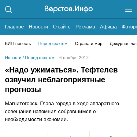
Главное
Новости
О сайте
Реклама
Афиша
Фотор
ВИП-новость
Перед фактом
Страна и мир
Дежурная ча
Новости
/
Перед фактом
6 ноября 2012
«Надо ужиматься». Тефтелев
озвучил неблагоприятные
прогнозы
Магнитогорск. Глава города в ходе аппаратного
совещания напомнил собравшимся о
необходимости экономии.