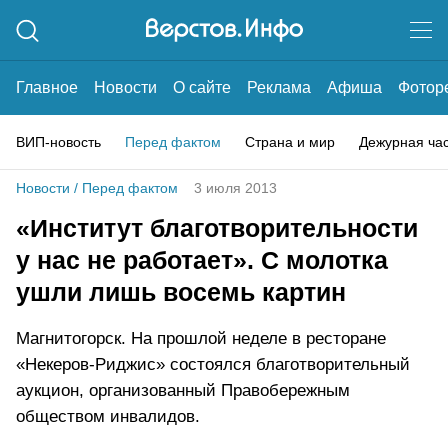
Главное
Новости
О сайте
Реклама
Афиша
Фотор
ВИП-новость
Перед фактом
Страна и мир
Дежурная ча
Новости
/
Перед фактом
3 июля 2013
«Институт благотворительности
у нас не работает». С молотка
ушли лишь восемь картин
Магнитогорск. На прошлой неделе в ресторане
«Некеров-Риджис» состоялся благотворительный
аукцион, организованный Правобережным
обществом инвалидов.