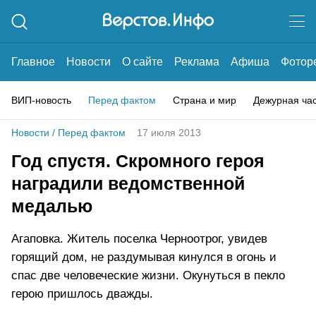
Главное
Новости
О сайте
Реклама
Афиша
Фотор
ВИП-новость
Перед фактом
Страна и мир
Дежурная ча
Новости
/
Перед фактом
17 июля 2013
Год спустя. Скромного героя
наградили ведомственной
медалью
Агаповка. Житель поселка Черноотрог, увидев
горящий дом, не раздумывая кинулся в огонь и
спас две человеческие жизни. Окунуться в пекло
герою пришлось дважды.