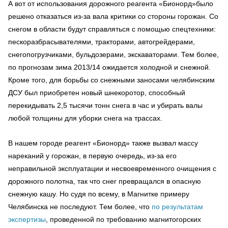
А вот от использования дорожного реагента «Бионорд»было
решено отказаться из-за вала критики со стороны горожан. Со
снегом в области будут справляться с помощью спецтехники:
пескоразбрасывателями, тракторами, автогрейдерами,
снегопогрузчиками, бульдозерами, экскаваторами. Тем более,
по прогнозам зима 2013/14 ожидается холодной и снежной.
Кроме того, для борьбы со снежными заносами челябинским
ДСУ был приобретен новый шнекоротор, способный
перекидывать 2,5 тысячи тонн снега в час и убирать валы
любой толщины для уборки снега на трассах.
В нашем городе реагент «Бионорд» также вызвал массу
нареканий у горожан, в первую очередь, из-за его
неправильной эксплуатации и несвоевременного очищения с
дорожного полотна, так что снег превращался в опасную
снежную кашу. Но судя по всему, в Магнитке примеру
Челябинска не последуют. Тем более, что
по результатам
экспертизы
, проведенной по требованию магнитогорских