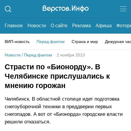
Главное
Новости
О сайте
Реклама
Афиша
Фотор
ВИП-новость
Перед фактом
Страна и мир
Дежурная ча
Новости
/
Перед фактом
2 ноября 2013
Страсти по «Бионорду». В
Челябинске прислушались к
мнению горожан
Челябинск. В областной столице идет подготовка
снегоуборочной техники в преддверии первых
снегопадов. А вот от «Бионорда» городские власти
решили отказаться.