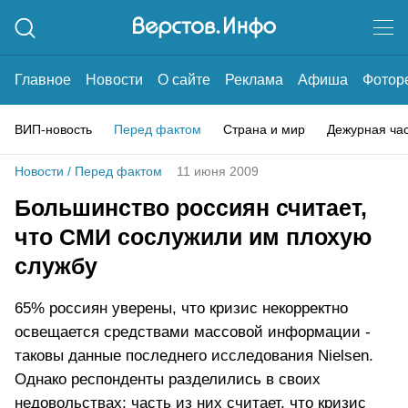
Главное
Новости
О сайте
Реклама
Афиша
Фотор
ВИП-новость
Перед фактом
Страна и мир
Дежурная ча
Новости
/
Перед фактом
11 июня 2009
Большинство россиян считает,
что СМИ сослужили им плохую
службу
65% россиян уверены, что кризис некорректно
освещается средствами массовой информации -
таковы данные последнего исследования Nielsen.
Однако респонденты разделились в своих
недовольствах: часть из них считает, что кризис