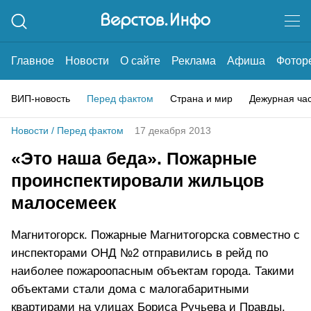
Главное
Новости
О сайте
Реклама
Афиша
Фотор
ВИП-новость
Перед фактом
Страна и мир
Дежурная ча
Новости
/
Перед фактом
17 декабря 2013
«Это наша беда». Пожарные
проинспектировали жильцов
малосемеек
Магнитогорск. Пожарные Магнитогорска совместно с
инспекторами ОНД №2 отправились в рейд по
наиболее пожароопасным объектам города. Такими
объектами стали дома с малогабаритными
квартирами на улицах Бориса Ручьева и Правды.