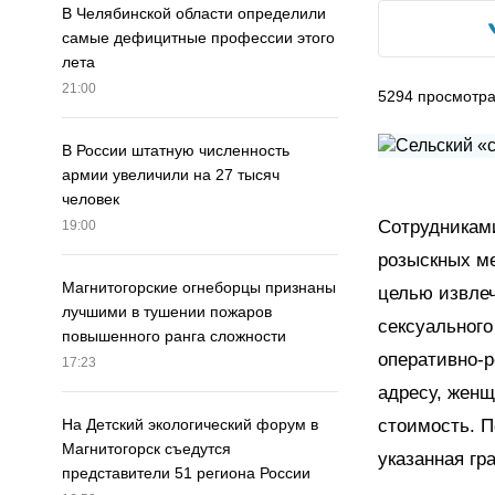
В Челябинской области определили
самые дефицитные профессии этого
лета
21:00
5294
просмотр
В России штатную численность
армии увеличили на 27 тысяч
человек
Сотрудникам
19:00
розыскных ме
Магнитогорские огнеборцы признаны
целью извлеч
лучшими в тушении пожаров
сексуального
повышенного ранга сложности
оперативно-р
17:23
адресу, женщ
стоимость. П
На Детский экологический форум в
Магнитогорск съедутся
указанная гр
представители 51 региона России