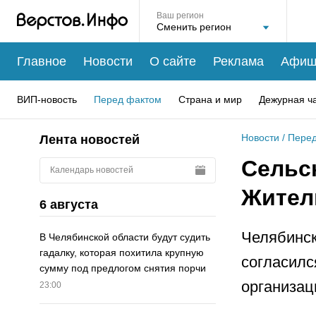
Ваш регион
Главное
Новости
О сайте
Реклама
Афиш
ВИП-новость
Перед фактом
Страна и мир
Дежурная ч
Новости
/
Перед
Лента новостей
Сельс
Календарь новостей
Жител
6 августа
Челябинск
В Челябинской области будут судить
гадалку, которая похитила крупную
согласилс
сумму под предлогом снятия порчи
организац
23:00