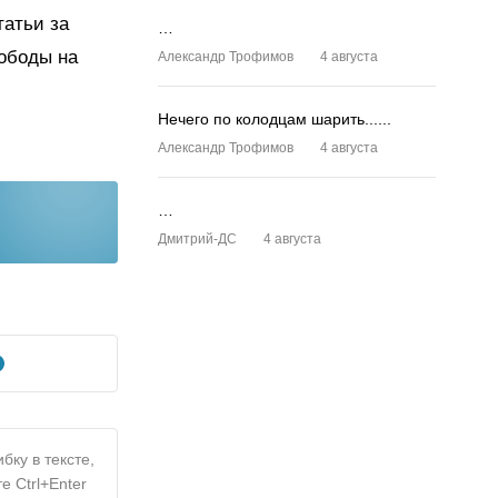
татьи за
…
ободы на
Александр Трофимов
4 августа
Нечего по колодцам шарить......
Александр Трофимов
4 августа
…
Дмитрий-ДС
4 августа
бку в тексте,
е Ctrl+Enter