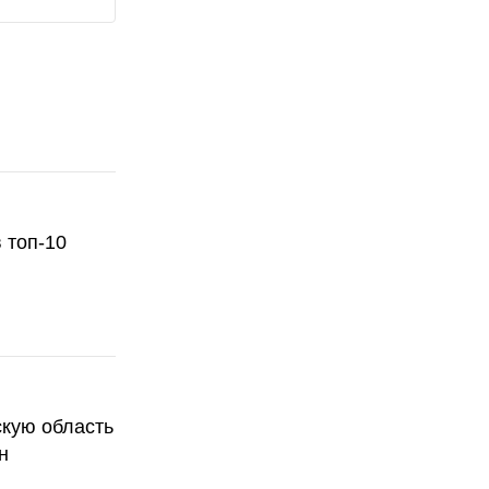
 топ-10
скую область
н