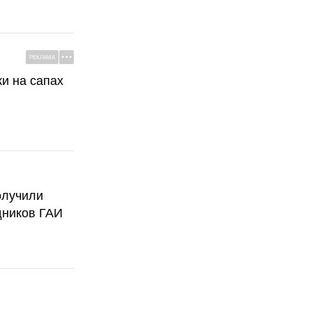
РЕКЛАМА
ки на сапах
олучили
дников ГАИ