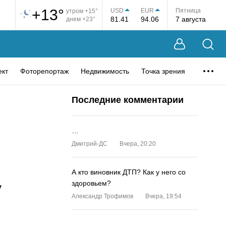
+13°
USD
EUR
Пятница
утром +15°
81.41
94.06
7 августа
днем +23°
ект
Фоторепортаж
Недвижимость
Точка зрения
Последние комментарии
…
Дмитрий-ДС
Вчера, 20:20
А кто виновник ДТП? Как у него со
здоровьем?
у
Александр Трофимов
Вчера, 19:54
…