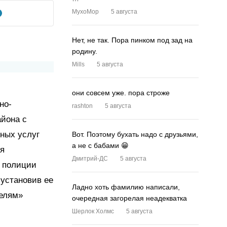
MyxoMop
5 августа
Нет, не так. Пора пинком под зад на
родину.
Mills
5 августа
они совсем уже. пора строже
но-
rashton
5 августа
айона с
ных услуг
Вот. Поэтому бухать надо с друзьями,
а не с бабами 😁
ия
Дмитрий-ДС
5 августа
и полиции
 установив ее
Ладно хоть фамилию написали,
телям»
очередная загорелая неадекватка
Шерлок Холмс
5 августа