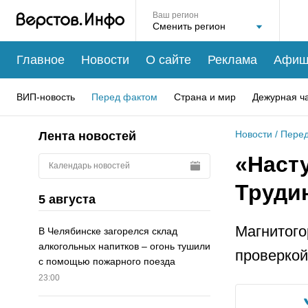
Ваш регион
Главное
Новости
О сайте
Реклама
Афиш
ВИП-новость
Перед фактом
Страна и мир
Дежурная ч
Новости
/
Перед
Лента новостей
«Насту
Календарь новостей
Труди
5 августа
Магнитого
В Челябинске загорелся склад
алкогольных напитков – огонь тушили
проверкой
с помощью пожарного поезда
23:00