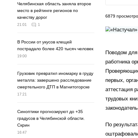
Челябинская область заняла второе
место в рейтинге регионов по
6879
просмотр
качеству дорог
21:01
1
В России от укусов клещей
пострадало более 420 тысяч человек
Поводом для
19:00
работника ор
Проверяющие 
Грузовик превратил иномарку в груду
первых, орга
металла: завершено расследование
смертельного ДТП в Магнитогорске
аттестация р
17:21
трудовых кн
законодатель
Синоптики прогнозируют до +35
градусов в Челябинской области.
По результат
Скрин
16:47
оштрафовали 