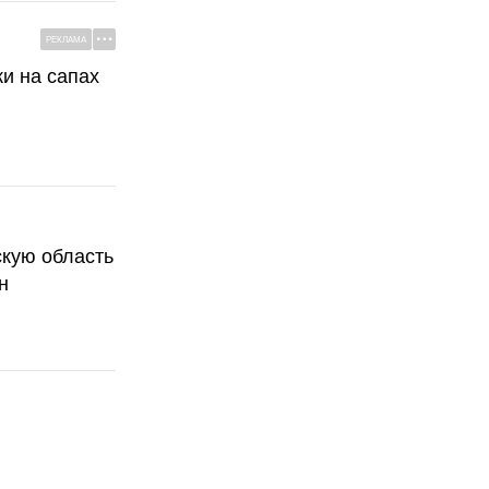
РЕКЛАМА
ки на сапах
скую область
н