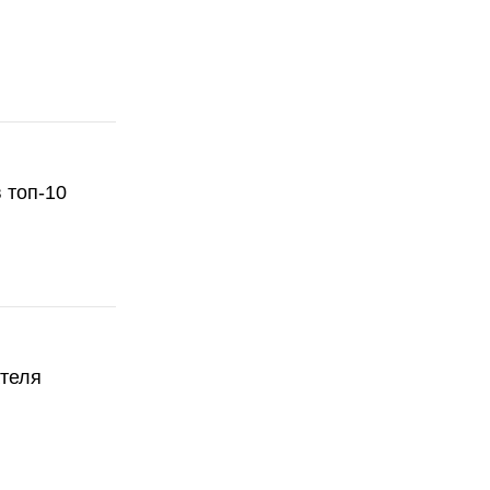
 топ-10
ателя