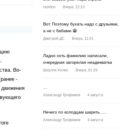
rashton
Вчера, 12:13
Вот. Поэтому бухать надо с друзьями,
а не с бабами 😁
Дмитрий-ДС
Вчера, 11:01
кцию
Ладно хоть фамилию написали,
.
очередная загорелая неадекватка
тва. Во-
Шерлок Холмс
Вчера, 01:29
ранее -
…
а движения
Александр Трофимов
4 августа
твующего
Нечего по колодцам шарить......
Александр Трофимов
4 августа
тоге