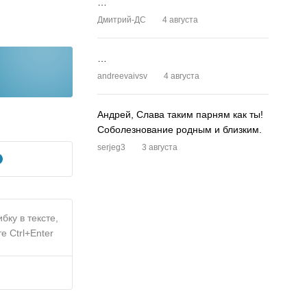
…
Дмитрий-ДС
4 августа
…
andreevaivsv
4 августа
Андрей, Слава таким парням как ты!
Соболезнование родным и близким.
serjeg3
3 августа
бку в тексте,
е Ctrl+Enter