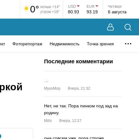
0°
USD
EUR
Четверг
ночью +14°
80.93
93.19
6 августа
утром +18°
ект
Фоторепортаж
Недвижимость
Точка зрения
Последние комментарии
…
еркой
MyxoMop
Вчера, 21:32
Нет, не так. Пора пинком под зад на
родину.
Mills
Вчера, 12:27
они совсем уже. пора строже