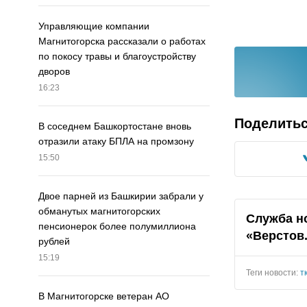
Управляющие компании
Магнитогорска рассказали о работах
по покосу травы и благоустройству
дворов
16:23
Поделить
В соседнем Башкортостане вновь
отразили атаку БПЛА на промзону
15:50
Двое парней из Башкирии забрали у
обманутых магнитогорских
Служба н
пенсионерок более полумиллиона
«Верстов
рублей
15:19
Теги новости:
т
В Магнитогорске ветеран АО