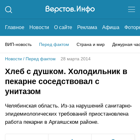
Главное
Новости
О сайте
Реклама
Афиша
Фотор
ВИП-новость
Перед фактом
Страна и мир
Дежурная ча
Новости
/
Перед фактом
28 марта 2014
Хлеб с душком. Холодильник в
пекарне соседствовал с
унитазом
Челябинская область. Из-за нарушений санитарно-
эпидемиологических требований приостановлена
работа пекарни в Аргаяшском районе.