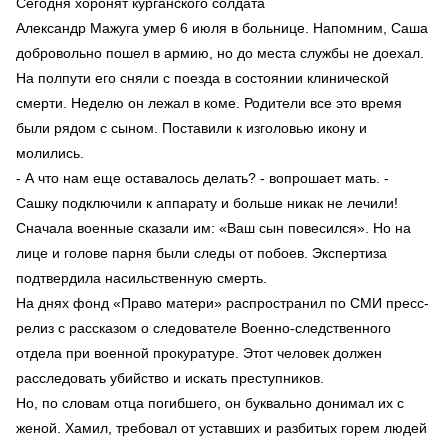
Сегодня хоронят курганского солдата
Александр Мажуга умер 6 июля в больнице. Напомним, Саша
добровольно пошел в армию, но до места службы не доехал.
На полпути его сняли с поезда в состоянии клинической
смерти. Неделю он лежал в коме. Родители все это время
были рядом с сыном. Поставили к изголовью икону и
молились.
- А что нам еще оставалось делать? - вопрошает мать. -
Сашку подключили к аппарату и больше никак не лечили!
Сначала военные сказали им: «Ваш сын повесился». Но на
лице и голове парня были следы от побоев. Экспертиза
подтвердила насильственную смерть.
На днях фонд «Право матери» распространил по СМИ пресс-
релиз с рассказом о следователе Военно-следственного
отдела при военной прокуратуре. Этот человек должен
расследовать убийство и искать преступников.
Но, по словам отца погибшего, он буквально донимал их с
женой. Хамил, требовал от уставших и разбитых горем людей