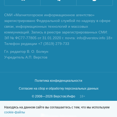
СМИ «Магнитогорское информационное агентство»
зарегистрировано Федеральной службой по надзору в сфере
связи, информационных технологий и массовых
коммуникаций. Запись в реестре зарегистрированных СМИ:
ЭЛ № ФС77-77805 от 31.01.2020 г. почта: info@verstov.info 18+
Телефон редакции +7 (3519) 279-733
Гл. редактор В. О. Болкун
Учредитель А.П. Верстов
Политика конфиденциальности
Согласие на сбор и обработку персональных данных
© 2008—
2026
Верстов.Инфо
18+
Сделано в
KLBR
Находясь на данном сайте вы соглашаетесь с тем, что мы используем
cookie-файлы