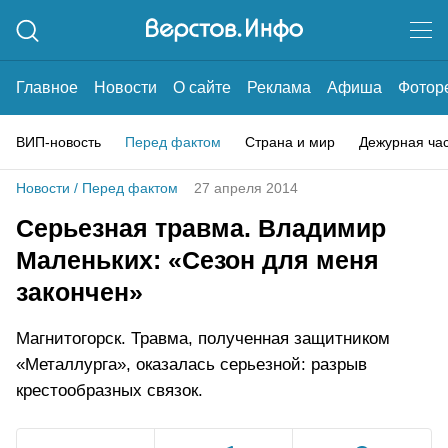
Главное
Новости
О сайте
Реклама
Афиша
Фотор
ВИП-новость
Перед фактом
Страна и мир
Дежурная ча
Новости
/
Перед фактом
27 апреля 2014
Серьезная травма. Владимир
Маленьких: «Сезон для меня
закончен»
Магнитогорск. Травма, полученная защитником
«Металлурга», оказалась серьезной: разрыв
крестообразных связок.