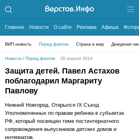
Главное
Новости
О сайте
Реклама
Афиша
Фотор
ВИП-новость
Перед фактом
Страна и мир
Дежурная ча
Новости
/
Перед фактом
28 апреля 2014
Защита детей. Павел Астахов
поблагодарил Маргариту
Павлову
Нижний Новгород. Открылся IX Съезд
Уполномоченных по правам ребенка в субъектах
РФ, который посвящен теме постинтернатного
сопровождения выпускников детских домов и
интернатов.