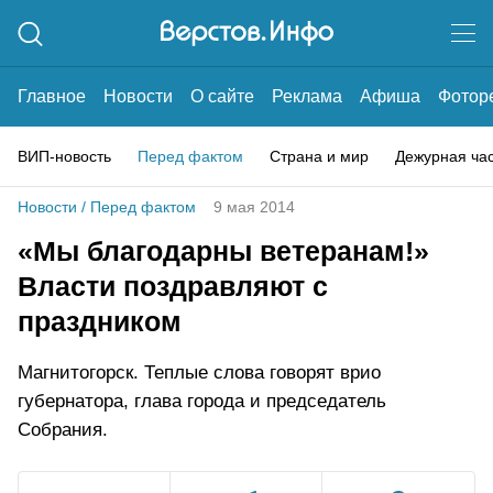
Главное
Новости
О сайте
Реклама
Афиша
Фотор
ВИП-новость
Перед фактом
Страна и мир
Дежурная ча
Новости
/
Перед фактом
9 мая 2014
«Мы благодарны ветеранам!»
Власти поздравляют с
праздником
Магнитогорск. Теплые слова говорят врио
губернатора, глава города и председатель
Собрания.