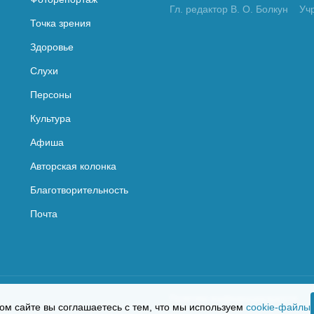
Гл. редактор В. О. Болкун
Уч
Точка зрения
Здоровье
Слухи
Персоны
Культура
Афиша
Авторская колонка
Благотворительность
Почта
Политика конфиденциальности
ом сайте вы соглашаетесь с тем, что мы используем
cookie-файлы