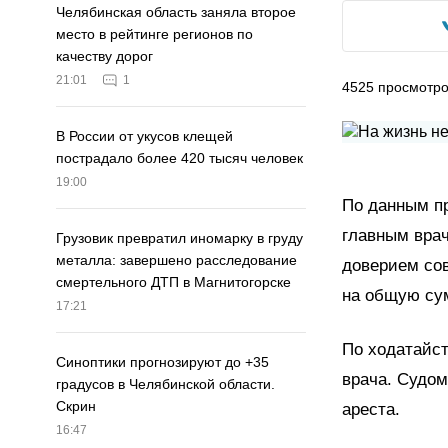
Челябинская область заняла второе
место в рейтинге регионов по
качеству дорог
21:01
1
4525
просмотр
В России от укусов клещей
пострадало более 420 тысяч человек
19:00
По данным пр
главным вра
Грузовик превратил иномарку в груду
металла: завершено расследование
доверием со
смертельного ДТП в Магнитогорске
на общую су
17:21
По ходатайст
Синоптики прогнозируют до +35
врача. Судом
градусов в Челябинской области.
Скрин
ареста.
16:47