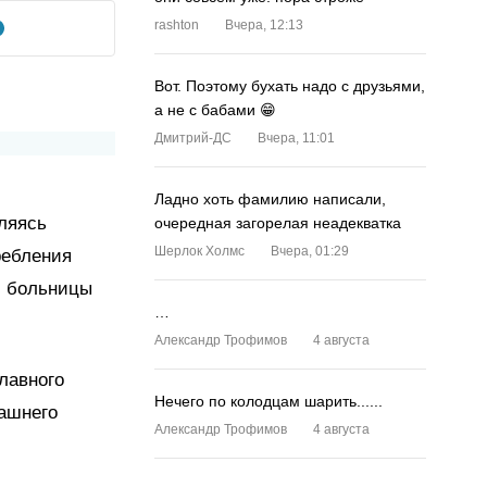
rashton
Вчера, 12:13
Вот. Поэтому бухать надо с друзьями,
а не с бабами 😁
Дмитрий-ДС
Вчера, 11:01
Ладно хоть фамилию написали,
ляясь
очередная загорелая неадекватка
Шерлок Холмс
Вчера, 01:29
ребления
й больницы
…
Александр Трофимов
4 августа
лавного
Нечего по колодцам шарить......
машнего
Александр Трофимов
4 августа