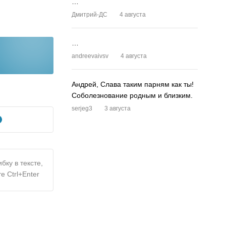
…
Дмитрий-ДС
4 августа
…
andreevaivsv
4 августа
Андрей, Слава таким парням как ты!
Соболезнование родным и близким.
serjeg3
3 августа
бку в тексте,
е Ctrl+Enter