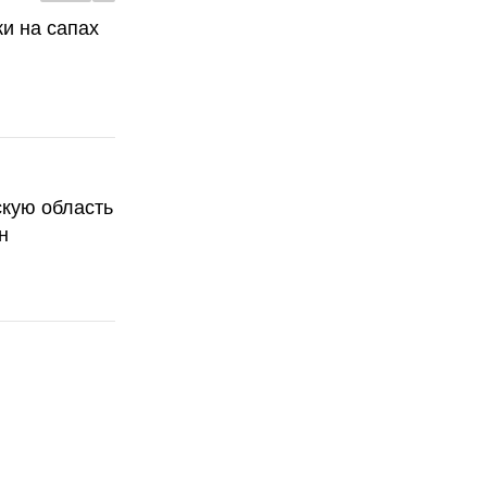
ки на сапах
скую область
н