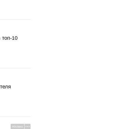
 топ-10
ателя
РЕКЛАМА