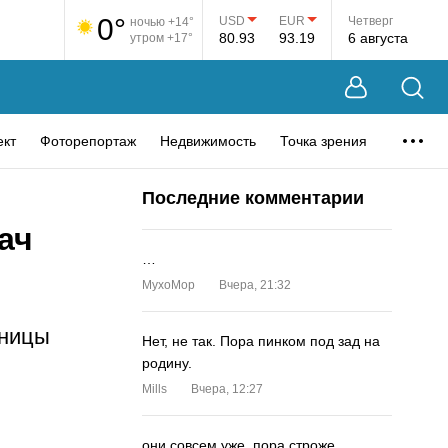
0°
USD
EUR
Четверг
ночью +14°
80.93
93.19
6 августа
утром +17°
ект
Фоторепортаж
Недвижимость
Точка зрения
Последние комментарии
ач
…
MyxoMop
Вчера, 21:32
ьницы
Нет, не так. Пора пинком под зад на
родину.
Mills
Вчера, 12:27
они совсем уже. пора строже