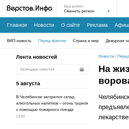
Ваш регион
Главное
Новости
О сайте
Реклама
Афиш
ВИП-новость
Перед фактом
Страна и мир
Дежурная ч
Новости
/
Перед
Лента новостей
На жи
Календарь новостей
воров
5 августа
Челябинск
В Челябинске загорелся склад
алкогольных напитков – огонь тушили
предъявле
с помощью пожарного поезда
лекарстве
23:00