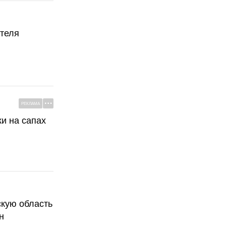
ателя
РЕКЛАМА
ки на сапах
скую область
н