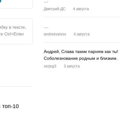
…
Дмитрий-ДС
4 августа
…
бку в тексте,
е Ctrl+Enter
andreevaivsv
4 августа
Андрей, Слава таким парням как ты!
Соболезнование родным и близким.
serjeg3
3 августа
 топ-10