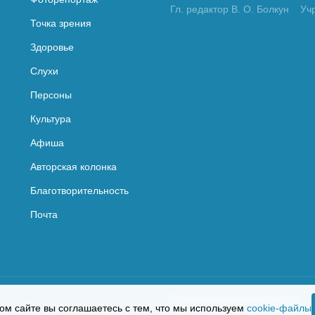
Гл. редактор В. О. Болкун
Уч
Точка зрения
Здоровье
Слухи
Персоны
Культура
Афиша
Авторская колонка
Благотворительность
Почта
Политика конфиденциальности
ом сайте вы соглашаетесь с тем, что мы используем
cookie-файлы