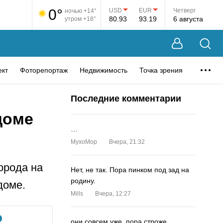
0°
USD
EUR
Четверг
ночью +14°
80.93
93.19
6 августа
утром +18°
ект
Фоторепортаж
Недвижимость
Точка зрения
Последние комментарии
доме
…
MyxoMop
Вчера, 21:32
орода на
Нет, не так. Пора пинком под зад на
родину.
доме.
Mills
Вчера, 12:27
они совсем уже. пора строже