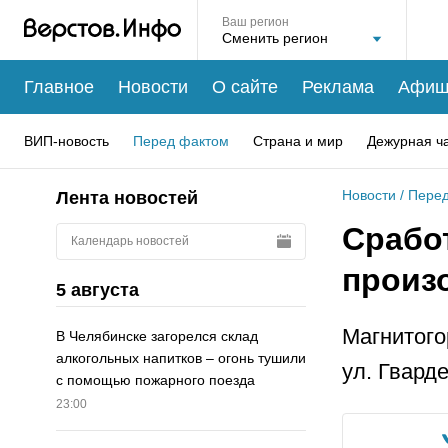
Ваш регион
Главное
Новости
О сайте
Реклама
Афиш
ВИП-новость
Перед фактом
Страна и мир
Дежурная ч
Новости
/
Перед
Лента новостей
Срабо
Календарь новостей
произ
5 августа
Магнитого
В Челябинске загорелся склад
алкогольных напитков – огонь тушили
ул. Гвард
с помощью пожарного поезда
23:00