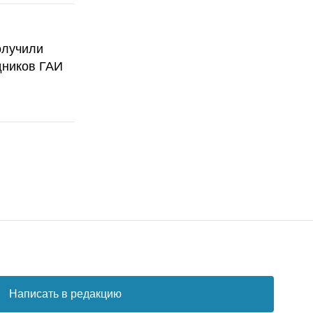
олучили
дников ГАИ
Написать в редакцию