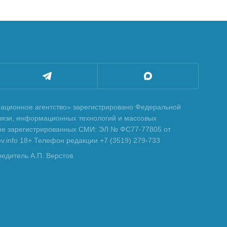
ционное агентство» зарегистрировано Федеральной
вязи, информационных технологий и массовых
тре зарегистрированных СМИ: ЭЛ № ФС77-77805 от
tov.info 18+ Телефон редакции +7 (3519) 279-733
редитель А.П. Верстов