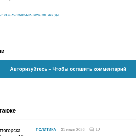
онета
,
холманских
,
ммк
,
металлург
ии
Авторизуйтесь
– Чтобы оставить комментарий
также
10
ПОЛИТИКА
31 июля 2026