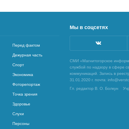
Мы в соцсетях
Перед фактом
Дежурная часть
СМИ «Магнитогорское информа
Спорт
службой по надзору в сфере с
коммуникаций. Запись в реес
Экономика
31.01.2020 г. почта: info@vers
Фоторепортаж
Гл. редактор В. О. Болкун
Уч
Точка зрения
Здоровье
Слухи
Персоны