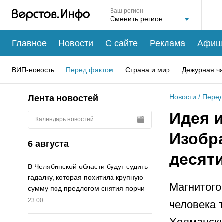
Ваш регион
Главное
Новости
О сайте
Реклама
Афиш
ВИП-новость
Перед фактом
Страна и мир
Дежурная ч
Новости
/
Перед
Лента новостей
Идея и
Календарь новостей
Изобр
6 августа
десят
В Челябинской области будут судить
гадалку, которая похитила крупную
Магнитого
сумму под предлогом снятия порчи
23:00
человека 
Холмански