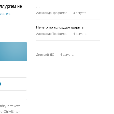
ллургам не
…
Александр Трофимов
4 августа
раз из
Нечего по колодцам шарить......
Александр Трофимов
4 августа
…
Дмитрий-ДС
4 августа
бку в тексте,
е Ctrl+Enter