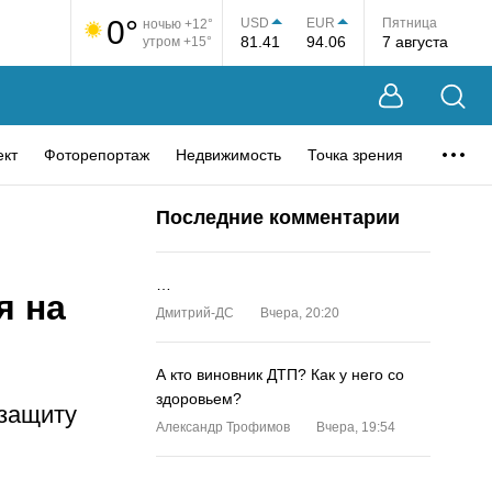
0°
USD
EUR
Пятница
ночью +12°
81.41
94.06
7 августа
утром +15°
ект
Фоторепортаж
Недвижимость
Точка зрения
Последние комментарии
…
я на
Дмитрий-ДС
Вчера, 20:20
А кто виновник ДТП? Как у него со
здоровьем?
 защиту
Александр Трофимов
Вчера, 19:54
…