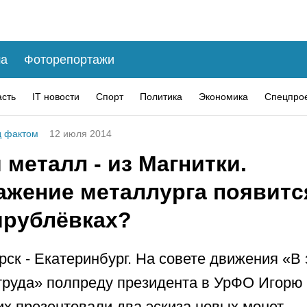
а
Фоторепортажи
асть
IT новости
Спорт
Политика
Экономика
Спецпро
 фактом
12 июля 2014
 металл - из Магнитки.
ажение металлурга появитс
ирублёвках?
рск - Екатеринбург. На совете движения «В
труда» полпреду президента в УрФО Игорю
х презентовали два эскиза новых монет.