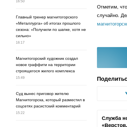
16:50
Отметим, что
случайно. Де
Главный тренер магнитогорского
«Металлурга» об итогах прошлого
магнитогорск
сезона: «Получили по шапке, хотя не
сильно»
16:17
Магнитогорский художник создал
новое граффити на территории
строящегося жилого комплекса
Поделить
15:49
Суд вынес приговор жителю
Магнитогорска, который разместил в
соцсетях расистский комментарий
15:22
Служба н
«Верстов