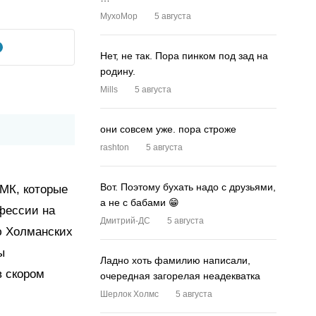
MyxoMop
5 августа
Нет, не так. Пора пинком под зад на
родину.
Mills
5 августа
они совсем уже. пора строже
rashton
5 августа
Вот. Поэтому бухать надо с друзьями,
МК, которые
а не с бабами 😁
фессии на
Дмитрий-ДС
5 августа
ю Холманских
ы
Ладно хоть фамилию написали,
в скором
очередная загорелая неадекватка
Шерлок Холмс
5 августа