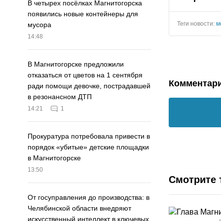
В четырех посёлках Магнитогорска
появились новые контейнеры для
Теги новости:
м
мусора
14:48
В Магнитогорске предложили
отказаться от цветов на 1 сентября
Комментар
ради помощи девочке, пострадавшей
в резонансном ДТП
14:21
1
Прокуратура потребовала привести в
порядок «убитые» детские площадки
в Магнитогорске
13:50
Смотрите 
От госуправления до производства: в
Челябинской области внедряют
искусственный интеллект в ключевых