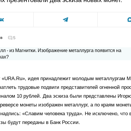
ов
5
т «URA.Ru», идея принадлежит молодым металлургам М
атлеть трудовые подвиги представителей огненной про
иналом 10 рублей. Два эскиза были представлены Игор
 реверсе монеты изображен металлург, а по краям монет
надпись: «Славим человека труда». Не исключено, что 
зы будут переданы в Банк России.