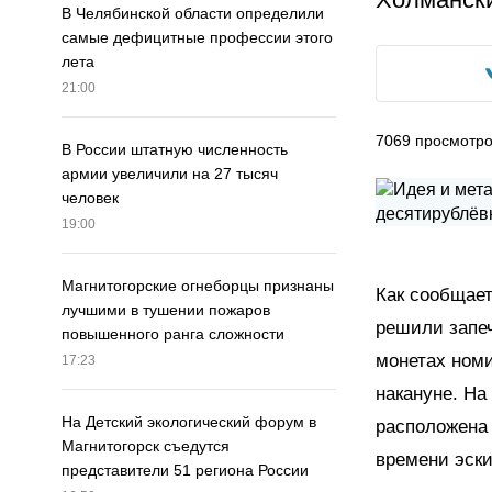
В Челябинской области определили
самые дефицитные профессии этого
лета
21:00
7069
просмотр
В России штатную численность
армии увеличили на 27 тысяч
человек
19:00
Магнитогорские огнеборцы признаны
Как сообщае
лучшими в тушении пожаров
решили запеч
повышенного ранга сложности
монетах ном
17:23
накануне. На
На Детский экологический форум в
расположена 
Магнитогорск съедутся
времени эски
представители 51 региона России