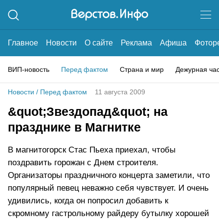
Главное
Новости
О сайте
Реклама
Афиша
Фотор
ВИП-новость
Перед фактом
Страна и мир
Дежурная ча
Новости
/
Перед фактом
11 августа 2009
&quot;Звездопад&quot; на
празднике в Магнитке
В магнитогорск Стас Пьеха приехал, чтобы
поздравить горожан с Днем строителя.
Организаторы праздничного концерта заметили, что
популярный певец неважно себя чувствует. И очень
удивились, когда он попросил добавить к
скромному гастрольному райдеру бутылку хорошей