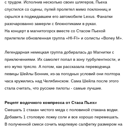
с трудом. Исполнив несколько своих шлягеров, Пьеха
спустился со сцены, пулей пролетел мимо поклонниц и
скрылся в поджидавшем его автомобиле Lexus. Фанатки
разочарованно замерли с блокнотиками в руках.
На концерт в магнитогорск вместе со Стасом Пьехой
прилетели обновленная группа «HI-FI» и солисты «Boney M».
Легендарная немецкая группа добиралась до Магнитки с
приключениями. Их самолет попал в зону турбулентности, и
его жутко трясло. А потом, как рассказала переводчица
певицы Шейлы Бонник, из-за погодных условий они полтора
часа кружились над Челябинском. Сама Шейла после этого
стала считать, что русские пилоты - самые лучшие.
Рецепт водочного компресса от Стаса Пьех
и
Смешать 1 стакан чистого меда с половиной стакана водки.
Добавить 1 столовую ложку соли и все хорошо перемешать.
В полученной смеси сочить марлевую салфетку размером на