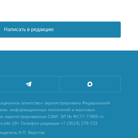
Написать в редакцию
ционное агентство» зарегистрировано Федеральной
вязи, информационных технологий и массовых
тре зарегистрированных СМИ: ЭЛ № ФС77-77805 от
tov.info 18+ Телефон редакции +7 (3519) 279-733
редитель А.П. Верстов