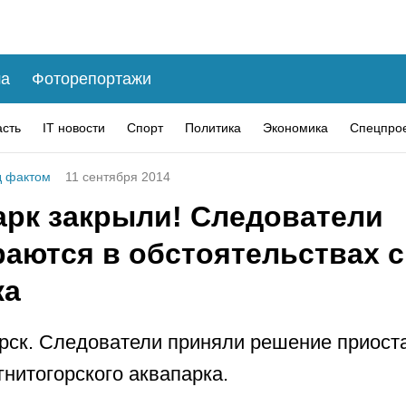
а
Фоторепортажи
асть
IT новости
Спорт
Политика
Экономика
Спецпро
 фактом
11 сентября 2014
арк закрыли! Следователи
раются в обстоятельствах 
ка
рск. Следователи приняли решение приост
гнитогорского аквапарка.