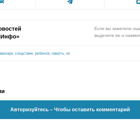
овостей
Если вы заметили оши
выделите ее и нажмит
.Инфо»
квапарк
,
следствие
,
ребенок
,
смерть
,
чп
ии
Авторизуйтесь
– Чтобы оставить комментарий