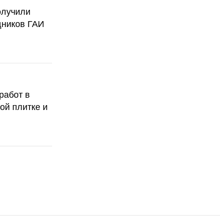
олучили
дников ГАИ
работ в
ой плитке и