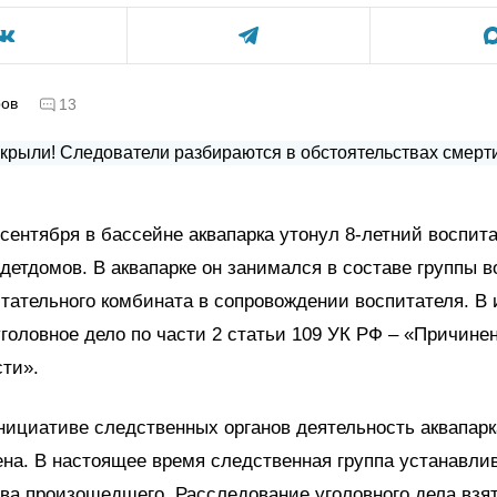
ров
13
8 сентября в бассейне аквапарка утонул 8-летний воспит
 детдомов. В аквапарке он занимался в составе группы 
тательного комбината в сопровождении воспитателя. В 
головное дело по части 2 статьи 109 УК РФ – «Причине
ти».
нициативе следственных органов деятельность аквапар
на. В настоящее время следственная группа устанавлив
ва произошедшего. Расследование уголовного дела взя