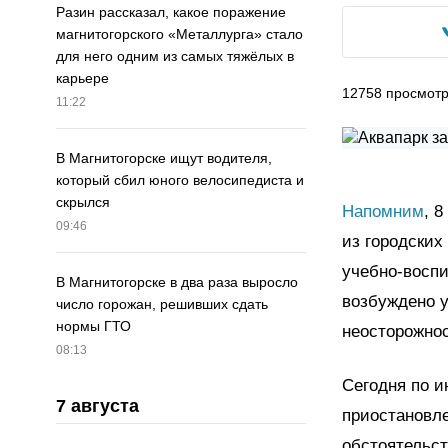
Разин рассказал, какое поражение
магнитогорского «Металлурга» стало
для него одним из самых тяжёлых в
карьере
12758
просмот
11:22
В Магнитогорске ищут водителя,
который сбил юного велосипедиста и
скрылся
Напомним
, 
09:46
из городских
учебно-воспи
В Магнитогорске в два раза выросло
возбуждено у
число горожан, решивших сдать
нормы ГТО
неосторожнос
08:13
Сегодня по и
7 августа
приостановле
обстоятельст