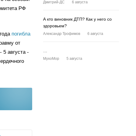
Дмитрий-ДС
6 августа
омитета РФ
А кто виновник ДТП? Как у него со
здоровьем?
 года
погибла
Александр Трофимов
6 августа
равму от
…
 5 августа -
MyxoMop
5 августа
сердечного