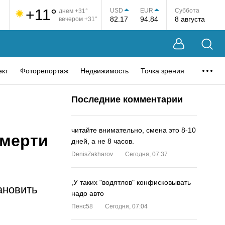
+11°
USD
EUR
Суббота
днем +31°
82.17
94.84
8 августа
вечером +31°
ект
Фоторепортаж
Недвижимость
Точка зрения
Последние комментарии
читайте внимательно, смена это 8-10
смерти
дней, а не 8 часов.
DenisZakharov
Сегодня, 07:37
,У таких "водятлов" конфисковывать
ановить
надо авто
Пенс58
Сегодня, 07:04