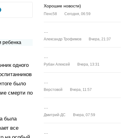
Хорошие новости)
Пенс58
Сегодня, 06:59
…
Александр Трофимов
Вчера, 21:37
…
анник одного
Рубан Алексей
Вчера, 13:31
воспитанников
…
итоге было
Верстовой
Вчера, 11:57
ние смерти по
…
Дмитрий-ДС
Вчера, 07:59
ка была
ает все
…
то на особый