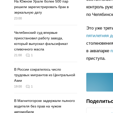
На Южном Урале более 500 пар
контроль рук
решили зарегистрировать брак в
зеркальную дату
по Челябинск
23:00
Это уже трет
Челябинский суд впервые
пятилетняя д
приостановил работу завода,
столкновения
который выпускал фальсификат
сливочного масла
в аквапарке
п
21:00
1
приступа.
В России сократилось число
трудовых мигрантов из Центральной
Азии
19:00
1
Поделить
В Магнитогорске задержали пьяного
водителя без прав на чужом
автомобиле