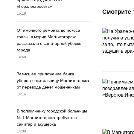
«Горэлектросеть»
Смотрите 
15:19
От ямочного ремонта до покоса
травы: в мэрии Магнитогорска
рассказали о санитарной уборке
города
14:48
Зависшее приложение банка
уберегло жительницу Магнитогорска
от перевода денег мошенникам
14:16
В поликлинику городской больницы
№ 1 Магнитогорска требуются
санитар и акушерка
14:00