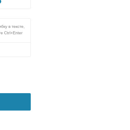
бку в тексте,
е Ctrl+Enter