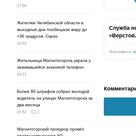
17:50
Жителям Челябинской области в
Служба н
выходные дни пообещали жару до
«Верстов
+36 градусов. Скрин
16:53
Теги новости:
а
Жительница Магнитогорска украла у
зазевавшейся знакомой телефон
16:21
Комментар
Более 80 штрафов собрал молодой
водитель на улицах Магнитогорска за
два месяца
15:52
1
Магнитогорский прокурор провёл
приём сотрудников АО