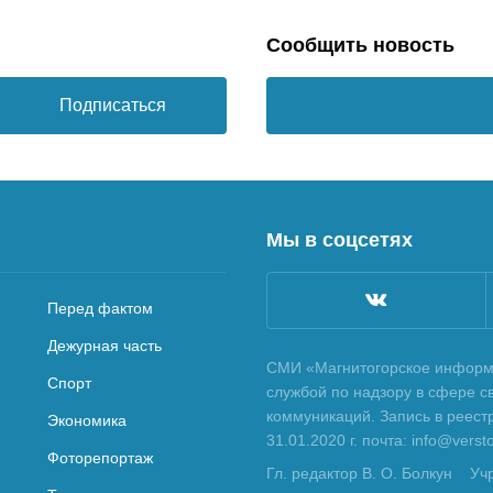
Сообщить новость
Подписаться
Мы в соцсетях
Перед фактом
Дежурная часть
СМИ «Магнитогорское информа
Спорт
службой по надзору в сфере с
коммуникаций. Запись в реес
Экономика
31.01.2020 г. почта: info@vers
Фоторепортаж
Гл. редактор В. О. Болкун
Уч