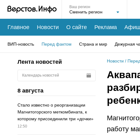
Ваш регион
Главное
Новости
О сайте
Реклама
Афиш
ВИП-новость
Перед фактом
Страна и мир
Дежурная ч
Новости
/
Перед
Лента новостей
Аквап
Календарь новостей
разби
8 августа
ребен
Стало известно о реорганизации
Магнитогорского меткомбината, к
Магнитого
которому присоединили три «дочки»
12:50
работу ма