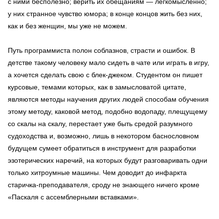
с ними бесполезно; верить их обещаниям — легкомысленно;
у них странное чувство юмора; в конце концов жить без них,
как и без женщин, мы уже не можем.
Путь программиста полон соблазнов, страсти и ошибок. В
детстве такому человеку мало сидеть в чате или играть в игру,
а хочется сделать свою с блек-джеком. Студентом он пишет
курсовые, темами которых, как в замысловатой цитате,
являются методы научения других людей способам обучения
этому методу, каковой метод, подобно водопаду, плещущему
со скалы на скалу, перестает уже быть средой разумного
судоходства и, возможно, лишь в некотором баснословном
будущем сумеет обратиться в инструмент для разработки
эзотерических наречий, на которых будут разговаривать одни
только хитроумные машины. Чем доводит до инфаркта
старичка-преподавателя, сроду не знающего ничего кроме
«Паскаля с ассемблерными вставками».