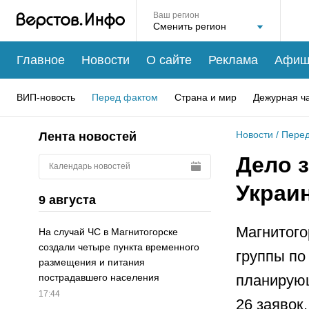
Ваш регион
Главное
Новости
О сайте
Реклама
Афиш
ВИП-новость
Перед фактом
Страна и мир
Дежурная ч
Новости
/
Перед
Лента новостей
Дело 
Календарь новостей
Украи
9 августа
Магнитого
На случай ЧС в Магнитогорске
создали четыре пункта временного
группы по
размещения и питания
планирующ
пострадавшего населения
17:44
26 заявок.