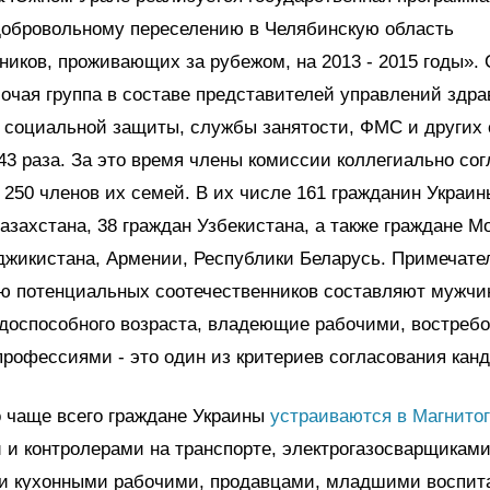
добровольному переселению в Челябинскую область
ников, проживающих за рубежом, на 2013 - 2015 годы». 
очая группа в составе представителей управлений здра
 социальной защиты, службы занятости, ФМС и других 
43 раза. За это время члены комиссии коллегиально со
 250 членов их семей. В их числе 161 гражданин Украин
азахстана, 38 граждан Узбекистана, а также граждане М
джикистана, Армении, Республики Беларусь. Примечател
ю потенциальных соотечественников составляют мужчи
доспособного возраста, владеющие рабочими, востреб
профессиями - это один из критериев согласования кан
 чаще всего граждане Украины
устраиваются в Магнитог
 и контролерами на транспорте, электрогазосварщиками
и кухонными рабочими, продавцами, младшими воспит