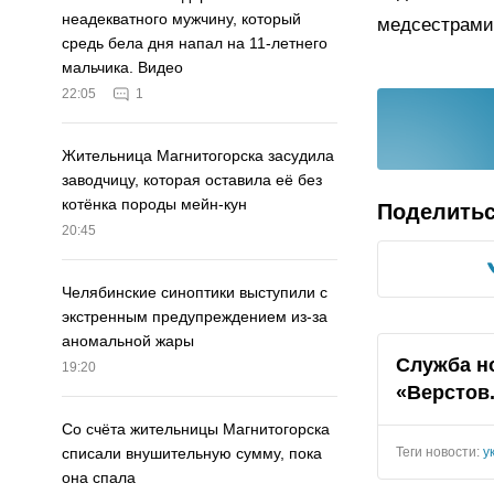
неадекватного мужчину, который
медсестрами
средь бела дня напал на 11-летнего
мальчика. Видео
22:05
1
Жительница Магнитогорска засудила
заводчицу, которая оставила её без
котёнка породы мейн-кун
Поделить
20:45
Челябинские синоптики выступили с
экстренным предупреждением из-за
аномальной жары
Служба н
19:20
«Верстов
Со счёта жительницы Магнитогорска
Теги новости:
у
списали внушительную сумму, пока
она спала