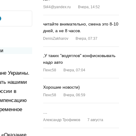
St44@yandex.ru
Вчера, 14:52
читайте внимательно, смена это 8-10
дней, а не 8 часов.
DenisZakharov
Вчера, 07:37
,У таких "водятлов" конфисковывать
надо авто
Пенс58
Вчера, 07:04
ане Украины.
ать нашими
Хорошие новости)
оссии в
Пенс58
Вчера, 06:59
компенсацию
временное
…
Александр Трофимов
7 августа
 «Оказание