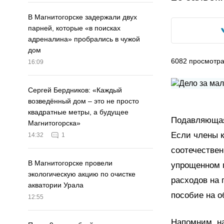
В Магнитогорске задержали двух
парней, которые «в поисках
адреналина» пробрались в чужой
дом
6082
просмотр
16:09
Сергей Бердников: «Каждый
возведённый дом – это не просто
квадратные метры, а будущее
Подавляющая 
Магнитогорска»
Если члены 
14:32
1
соотечествен
В Магнитогорске провели
упрощенном п
экологическую акцию по очистке
расходов на 
акватории Урала
пособие на о
12:55
Напомним, н