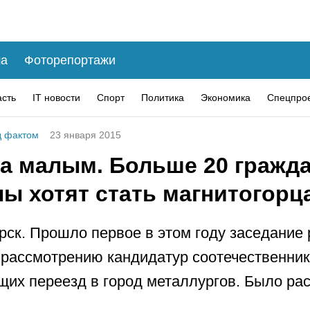
а
Фоторепортажи
асть
IT новости
Спорт
Политика
Экономика
Спецпро
 фактом
23 января 2015
за малым. Больше 20 гражд
ны хотят стать магнитогорц
рск. Прошло первое в этом году заседание
 рассмотрению кандидатур соотечественник
их переезд в город металлургов. Было ра