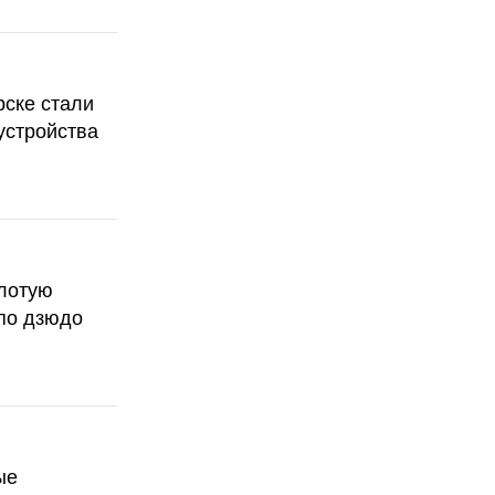
рске стали
устройства
олотую
по дзюдо
ые