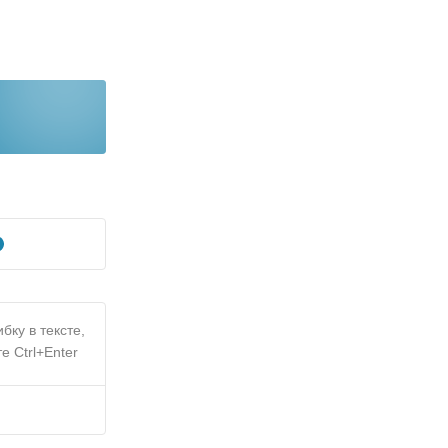
бку в тексте,
е Ctrl+Enter