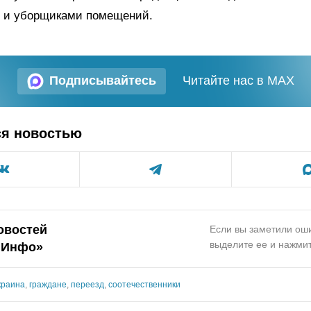
 и уборщиками помещений.
Подписывайтесь
Читайте нас в MAX
ся новостью
овостей
Если вы заметили оши
выделите ее и нажмит
.Инфо»
краина
,
граждане
,
переезд
,
соотечественники