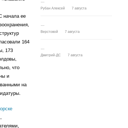
…
Рубан Алексей
7 августа
С начала ее
воохранения,
…
Верстовой
7 августа
структур
гласовали 164
…
ы, 173
Дмитрий-ДС
7 августа
олдовы,
ьно, что
ны и
ованными на
дидатуры.
орске
,
ателями,