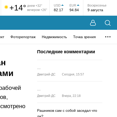
+14°
USD
EUR
Воскресенье
днем +32°
82.17
94.84
9 августа
вечером +26°
ект
Фоторепортаж
Недвижимость
Точка зрения
Последние комментарии
ан
…
ами
Дмитрий-ДС
Сегодня, 15:57
 рабочей
…
ов,
Дмитрий-ДС
Вчера, 22:18
ссмотрено
Рашников сам с собой заседал что
ли?