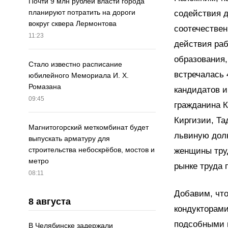
Почти 9 млн рублей власти города
планируют потратить на дороги
содействия 
вокруг сквера Лермонтова
соотечествен
11:23
действия раб
образования,
Стало известно расписание
встречалась 
юбилейного Мемориала И. Х.
Ромазана
кандидатов и
09:45
гражданина К
Киргизии, Та
Магнитогорский меткомбинат будет
львиную дол
выпускать арматуру для
строительства небоскрёбов, мостов и
женщины тру
метро
рынке труда 
08:11
Добавим, что
8 августа
кондукторами
подсобными 
В Челябинске задержали