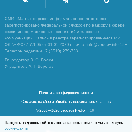
СМИ «Магнитогорское информационное агентство»
зарегистрировано Федеральной службой по надзору в сфере
связи, информационных технологий и массовых
коммуникаций. Запись в реестре зарегистрированных СМИ:
ЭЛ № ФС77-77805 от 31.01.2020 г. почта: info@verstov.info 18+
Телефон редакции +7 (3519) 279-733
Гл. редактор В. О. Болкун
Учредитель А.П. Верстов
Политика конфиденциальности
Согласие на сбор и обработку персональных данных
© 2008—
2026
Верстов.Инфо
18+
Сделано в
KLBR
Находясь на данном сайте вы соглашаетесь с тем, что мы используем
cookie-файлы