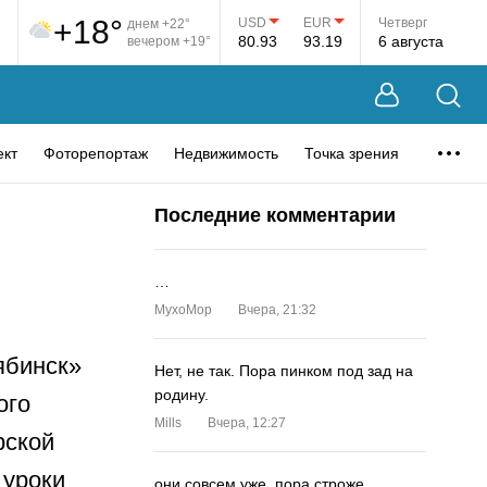
+18°
USD
EUR
Четверг
днем +22°
80.93
93.19
6 августа
вечером +19°
ект
Фоторепортаж
Недвижимость
Точка зрения
Последние комментарии
и
…
MyxoMop
Вчера, 21:32
ябинск»
Нет, не так. Пора пинком под зад на
родину.
ого
Mills
Вчера, 12:27
рской
 уроки
они совсем уже. пора строже