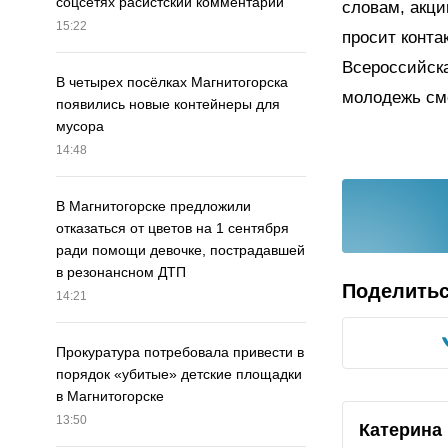
соцсетях расистский комментарий
словам, акци
15:22
просит конта
Всероссийска
В четырех посёлках Магнитогорска
молодежь см
появились новые контейнеры для
мусора
14:48
В Магнитогорске предложили
отказаться от цветов на 1 сентября
ради помощи девочке, пострадавшей
в резонансном ДТП
Поделить
14:21
Прокуратура потребовала привести в
порядок «убитые» детские площадки
в Магнитогорске
13:50
Катерина