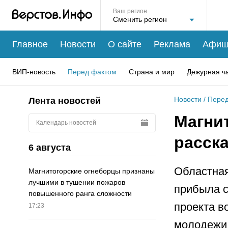
Ваш регион
Главное
Новости
О сайте
Реклама
Афиш
ВИП-новость
Перед фактом
Страна и мир
Дежурная ч
Новости
/
Перед
Лента новостей
Магни
Календарь новостей
расск
6 августа
Областная
Магнитогорские огнеборцы признаны
лучшими в тушении пожаров
прибыла с
повышенного ранга сложности
проекта в
17:23
молодежи 