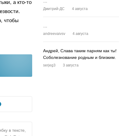
…
ыки, а кто-то
Дмитрий-ДС
4 августа
езвости.
о, чтобы
…
andreevaivsv
4 августа
Андрей, Слава таким парням как ты!
Соболезнование родным и близким.
serjeg3
3 августа
бку в тексте,