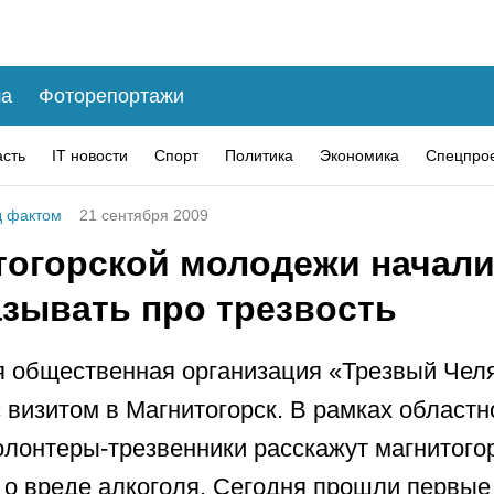
а
Фоторепортажи
асть
IT новости
Спорт
Политика
Экономика
Спецпро
 фактом
21 сентября 2009
тогорской молодежи начал
азывать про трезвость
 общественная организация «Трезвый Чел
 визитом в Магнитогорск. В рамках областн
олонтеры-трезвенники расскажут магнитого
о вреде алкоголя. Сегодня прошли первые