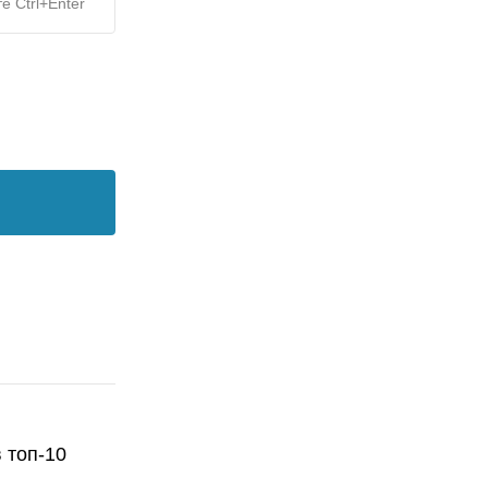
е Ctrl+Enter
 топ-10