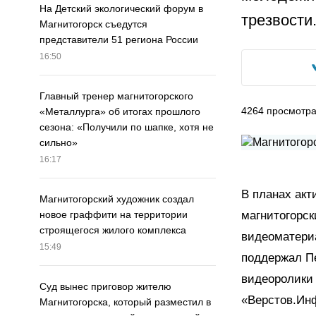
На Детский экологический форум в
трезвости
Магнитогорск съедутся
представители 51 региона России
16:50
Главный тренер магнитогорского
4264
просмотр
«Металлурга» об итогах прошлого
сезона: «Получили по шапке, хотя не
сильно»
16:17
В планах акт
Магнитогорский художник создал
магнитогорск
новое граффити на территории
строящегося жилого комплекса
видеоматериа
15:49
поддержал П
видеоролики 
Суд вынес приговор жителю
«Верстов.Инф
Магнитогорска, который разместил в