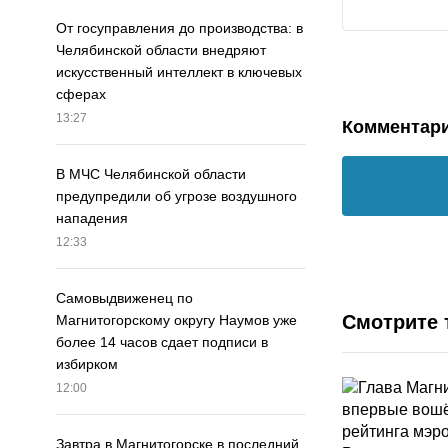
От госуправления до производства: в
Челябинской области внедряют
искусственный интеллект в ключевых
сферах
13:27
Комментар
В МЧС Челябинской области
предупредили об угрозе воздушного
нападения
12:33
Самовыдвиженец по
Смотрите 
Магнитогорскому округу Наумов уже
более 14 часов сдает подписи в
избирком
12:00
Завтра в Магнитогорске в последний