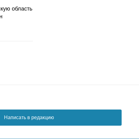
скую область
н
Написать в редакцию