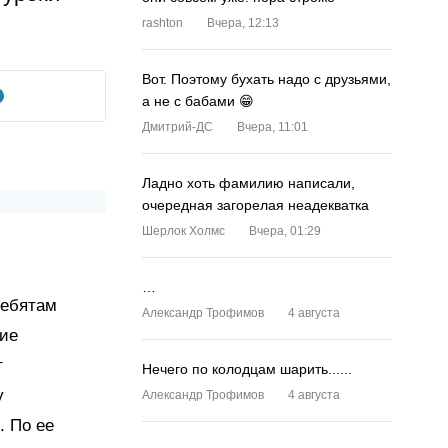
rashton
Вчера, 12:13
Вот. Поэтому бухать надо с друзьями,
а не с бабами 😁
Дмитрий-ДС
Вчера, 11:01
Ладно хоть фамилию написали,
очередная загорелая неадекватка
Шерлок Холмс
Вчера, 01:29
…
ребятам
Александр Трофимов
4 августа
ние
т
Нечего по колодцам шарить......
у
Александр Трофимов
4 августа
. По ее