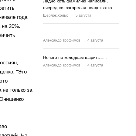
Ладно хоть фамилию написали,
ретить
очередная загорелая неадекватка
Шерлок Холмс
5 августа
начале года
 на 20%.
…
ничить
Александр Трофимов
4 августа
Нечего по колодцам шарить......
оссиян,
Александр Трофимов
4 августа
щенко. "Это
это
 не только за
л Онищенко
аво
олетний. На