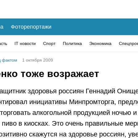
а
Фоторепортажи
асть
IT новости
Спорт
Политика
Экономика
Спецпро
 фактом
1 октября 2009
нко тоже возражает
ащитник здоровья россиян Геннадий Онищ
нтировал инициативы Минпромторга, пред
 торговать алкогольной продукцией ночью и
 пиво в киосках. Это очень правильные мер
озитивно скажутся на здоровье россиян, ув