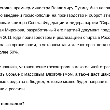
сегодня премьер-министру Владимиру Путину был напр
 о введении госмонополии на производство и оборот эт
ловам спикера Совета Федерации и лидера партии "Спр
ея Миронова, разработанный его партией документ пред
ря 2011 года производством и реализацией спирта в Рос
олько организации, в уставном капитале которых доля г
олее 50%.
новника, установление госконтроля в алкогольной отра
ть борьбе с массовым алкоголизмом, а также даст шан
ые средства в бюджет, которые можно будет направить 
нию россиян.
 нелегалов?