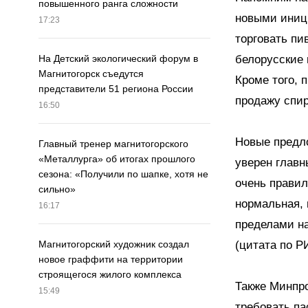
повышенного ранга сложности
новыми иници
17:23
торговать пи
белорусские 
На Детский экологический форум в
Магнитогорск съедутся
Кроме того, 
представители 51 региона России
продажу спир
16:50
Новые предло
Главный тренер магнитогорского
«Металлурга» об итогах прошлого
уверен главн
сезона: «Получили по шапке, хотя не
очень правил
сильно»
нормальная, 
16:17
пределами на
(цитата по Р
Магнитогорский художник создал
новое граффити на территории
строящегося жилого комплекса
Также Минпр
15:49
требовать па