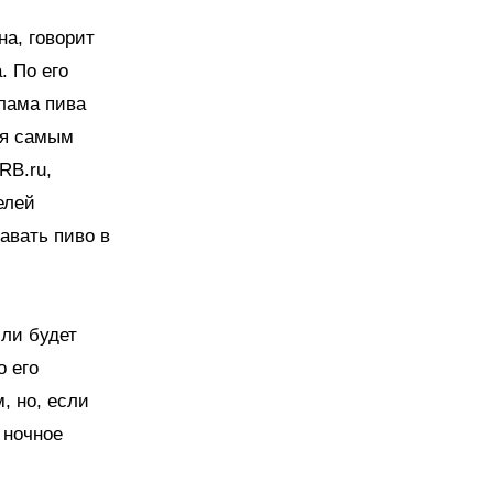
на, говорит
. По его
клама пива
ся самым
RB.ru,
елей
авать пиво в
 ли будет
о его
, но, если
 ночное