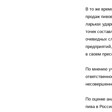
В то же врем
продаж пивов
ларьках удар
точек состав
очевидных сл
предприятий,
в своем прес
По мнению у
ответственн
несовершенно
По оценке ан
пива в Росси