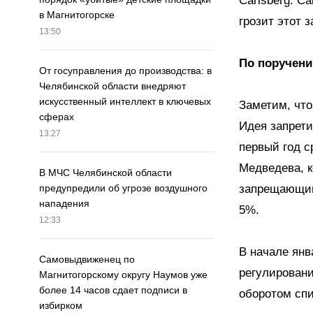
Carlsberg. С
в Магнитогорске
грозит этот з
13:50
По поручени
От госуправления до производства: в
Челябинской области внедряют
искусственный интеллект в ключевых
Заметим, что
сферах
Идея запрети
13:27
первый год с
Медведева, к
В МЧС Челябинской области
запрещающий
предупредили об угрозе воздушного
нападения
5%.
12:33
В начале янв
Самовыдвиженец по
регулировани
Магнитогорскому округу Наумов уже
более 14 часов сдает подписи в
оборотом спи
избирком