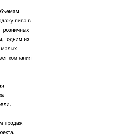
 объемам
одажу пива в
х розничных
ом, одним из
% малых
ает компания
ия
ва
овли.
ем продаж
оекта.