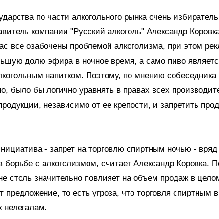
ударства по части алкогольного рынка очень избиратель
авитель компании "Русский алкоголь" Александр Коровка
ас все озабочены проблемой алкоголизма, при этом ре
льшую долю эфира в ночное время, а само пиво являет
когольным напитком. Поэтому, по мнению собеседника 
о, было бы логично уравнять в правах всех производит
продукции, независимо от ее крепости, и запретить прод
инициатива - запрет на торговлю спиртным ночью - вряд
 борьбе с алкоголизмом, считает Александр Коровка. П
не столь значительно повлияет на объем продаж в целом
т предложение, то есть угроза, что торговля спиртным в
к нелегалам.