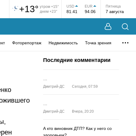
+13°
USD
EUR
Пятница
утром +15°
81.41
94.06
7 августа
днем +23°
ект
Фоторепортаж
Недвижимость
Точка зрения
Последние комментарии
…
Дмитрий-ДС
Сегодня, 07:59
енко
ложившего
…
Дмитрий-ДС
Вчера, 20:20
ы,
А кто виновник ДТП? Как у него со
ерен
здоровьем?