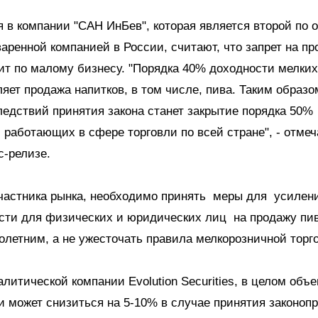
я в компании "САН ИнБев", которая является второй по
аренной компанией в России, считают, что запрет на пр
ит по малому бизнесу. "Порядка 40% доходности мелки
ляет продажа напитков, в том числе, пива. Таким образ
едствий принятия закона станет закрытие порядка 50
 работающих в сфере торговли по всей стране", - отмеч
с-релизе.
частника рынка, необходимо принять меры для усилен
ости для физических и юридических лиц на продажу пи
летним, а не ужесточать правила мелкорозничной торг
алитической компании Evolution Securities, в целом объ
и может снизиться на 5-10% в случае принятия законопр