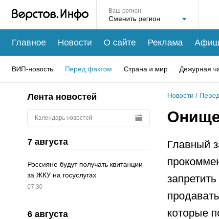
Ваш регион
Главное
Новости
О сайте
Реклама
Афиш
ВИП-новость
Перед фактом
Страна и мир
Дежурная ч
Новости
/
Перед
Лента новостей
Онище
Календарь новостей
7 августа
Главный з
прокомме
Россияне будут получать квитанции
за ЖКУ на госуслугах
запретить
07:30
продавать
которые п
6 августа