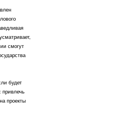
авлен
илового
аведливая
усматривает,
сии смогут
осударства
сли будет
с привлечь
на проекты