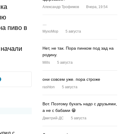
нка
Александр Трофимов
Вчера, 19:54
лю
…
на пиво в
MyxoMop
5 августа
 начали
Нет, не так. Пора пинком под зад на
родину.
Mills
5 августа
они совсем уже. пора строже
rashton
5 августа
Вот. Поэтому бухать надо с друзьями,
а не с бабами 😁
Дмитрий-ДС
5 августа
упил с