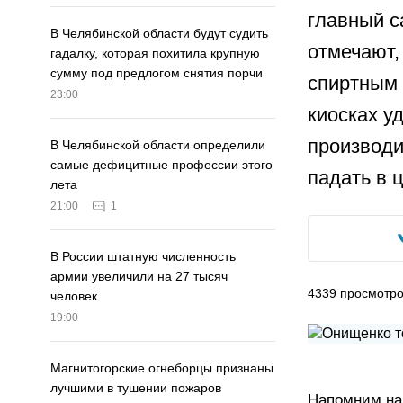
главный с
В Челябинской области будут судить
отмечают,
гадалку, которая похитила крупную
сумму под предлогом снятия порчи
спиртным 
23:00
киосках у
производи
В Челябинской области определили
самые дефицитные профессии этого
падать в 
лета
21:00
1
В России штатную численность
армии увеличили на 27 тысяч
4339
просмотр
человек
19:00
Магнитогорские огнеборцы признаны
лучшими в тушении пожаров
Напомним на