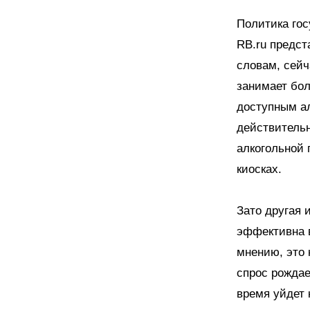
Политика гос
RB.ru предст
словам, сейч
занимает бо
доступным ал
действительн
алкогольной 
киосках.
Зато другая 
эффективна в
мнению, это 
спрос рождае
время уйдет 