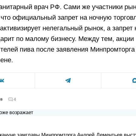
анитарный врач РФ. Сами же участники ры
 что официальный запрет на ночную торгов
активизирует нелегальный рынок, а запрет 
дарит по малому бизнесу. Между тем, акции
телей пива после заявления Минпромторга
цене.
ов
4
кануне замглавы Минпромторга Андрей Дементьев выст