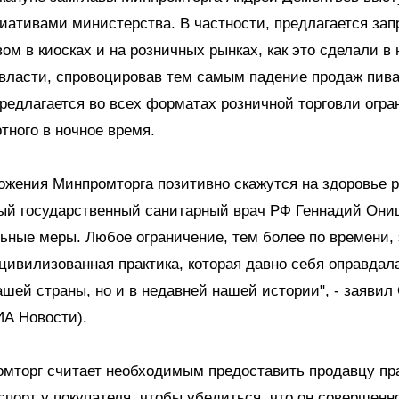
ативами министерства. В частности, предлагается зап
вом в киосках и на розничных рынках, как это сделали в 
власти, спровоцировав тем самым падение продаж пива
предлагается во всех форматах розничной торговли огра
тного в ночное время.
жения Минпромторга позитивно скажутся на здоровье р
ый государственный санитарный врач РФ Геннадий Они
ьные меры. Любое ограничение, тем более по времени, 
цивилизованная практика, которая давно себя оправдала
шей страны, но и в недавней нашей истории", - заяви
ИА Новости).
омторг считает необходимым предоставить продавцу пр
спорт у покупателя, чтобы убедиться, что он совершенн