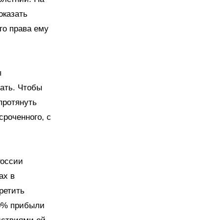
оказать
го права ему
ы
пать. Чтобы
протянуть
сроченного, с
России
ах в
ретить
40% прибыли