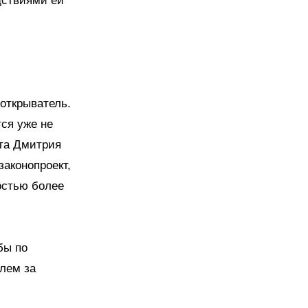
дствиями ей
открыватель.
ся уже не
нта Дмитрия
законопроект,
остью более
бы по
олем за