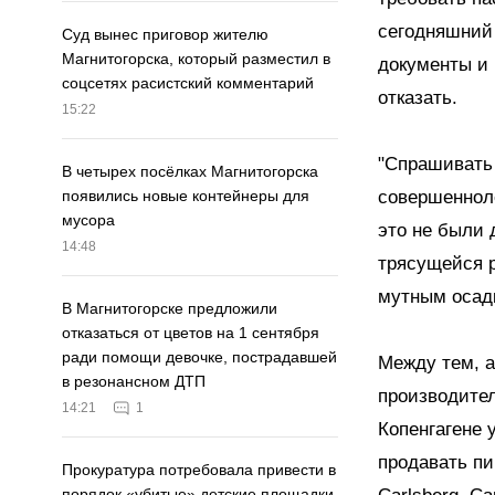
сегодняшний 
Суд вынес приговор жителю
Магнитогорска, который разместил в
документы и 
соцсетях расистский комментарий
отказать.
15:22
"Спрашивать 
В четырех посёлках Магнитогорска
совершенноле
появились новые контейнеры для
мусора
это не были 
14:48
трясущейся р
мутным осадк
В Магнитогорске предложили
отказаться от цветов на 1 сентября
ради помощи девочке, пострадавшей
Между тем, а
в резонансном ДТП
производител
14:21
1
Копенгагене 
продавать п
Прокуратура потребовала привести в
порядок «убитые» детские площадки