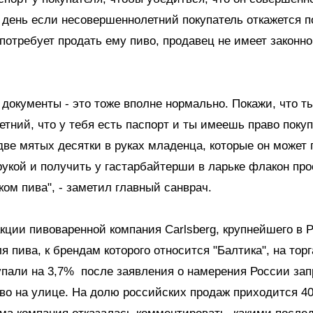
день если несовершеннолетний покупатель откажется п
потребует продать ему пиво, продавец не имеет законно
документы - это тоже вполне нормально. Покажи, что т
тний, что у тебя есть паспорт и ты имеешь право поку
две мятых десятки в руках младенца, которые он может 
укой и получить у гастарбайтерши в ларьке флакон про
ом пива", - заметил главный санврач.
кции пивоваренной компания Carlsberg, крупнейшего в 
я пива, к брендам которого относится "Балтика", на торг
упали на 3,7% после заявления о намерения России зап
иво на улице. На долю российских продаж приходится 