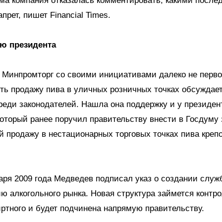
ама компания отказалась комментировать, какими после
апрет, пишет Financial Times.
ю президента
 Минпромторг со своими инициативами далеко не перво
ть продажу пива в уличных розничных точках обсуждает
реди законодателей. Нашла она поддержку и у президе
оторый ранее поручил правительству внести в Госдуму 
 продажу в нестационарных торговых точках пива креп
аря 2009 года Медведев подписал указ о создании служ
ю алкогольного рынка. Новая структура займется контр
ртного и будет подчинена напрямую правительству.