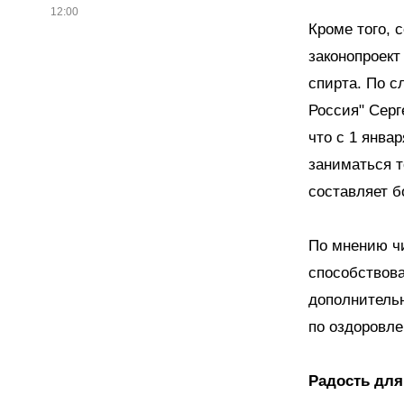
12:00
Кроме того, 
законопроект
спирта. По с
Россия" Серг
что с 1 янва
заниматься т
составляет б
По мнению чи
способствова
дополнительн
по оздоровле
Радость для