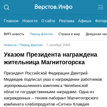
Главное
Новости
О сайте
Реклама
Афиша
Фотор
ВИП-новость
Перед фактом
Страна и мир
Дежурная ча
Новости
/
Перед фактом
7 октября 2009
Указом Президента награждена
жительница Магнитогорска
Президент Российской Федерации Дмитрий
Медведев подписал указ о награждении работников
агропромышленного комплекса Челябинской
области государственными наградами. Одна из
награжденных – техник-лаборант Магнитогорского
комбината хлебопродуктов «Ситно» Клавдия