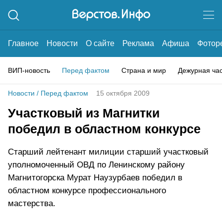
Главное
Новости
О сайте
Реклама
Афиша
Фотор
ВИП-новость
Перед фактом
Страна и мир
Дежурная ча
Новости
/
Перед фактом
15 октября 2009
Участковый из Магнитки
победил в областном конкурсе
Старший лейтенант милиции старший участковый
уполномоченный ОВД по Ленинскому району
Магнитогорска Мурат Наузурбаев победил в
областном конкурсе профессионального
мастерства.