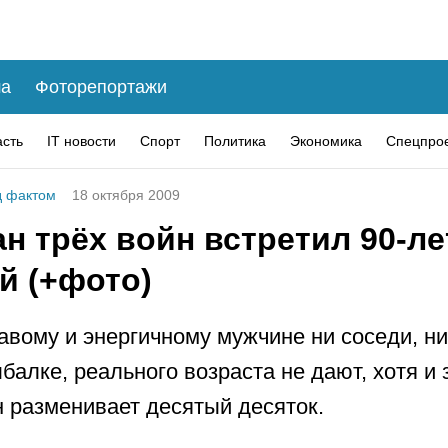
а
Фоторепортажи
асть
IT новости
Спорт
Политика
Экономика
Спецпро
 фактом
18 октября 2009
н трёх войн встретил 90-л
й (+фото)
авому и энергичному мужчине ни соседи, ни
балке, реального возраста не дают, хотя и 
н разменивает десятый десяток.