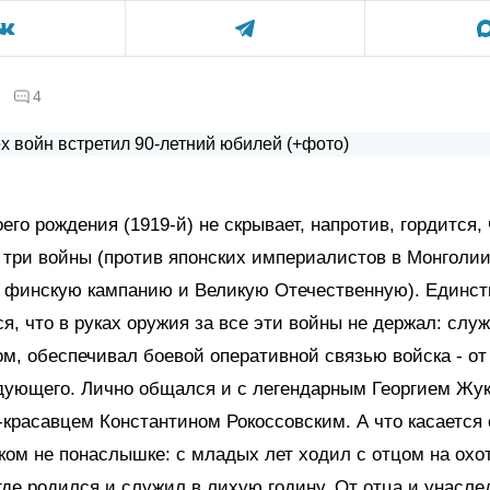
4
оего рождения (1919-й) не скрывает, напротив, гордится,
 три войны (против японских империалистов в Монголии
 финскую кампанию и Великую Отечественную). Единст
я, что в руках оружия за все эти войны не держал: слу
м, обеспечивал боевой оперативной связью войска - от
дующего. Лично общался и с легендарным Георгием Жу
красавцем Константином Рокоссовским. А что касается 
ком не понаслышке: с младых лет ходил с отцом на охот
где родился и служил в лихую годину. От отца и унасле