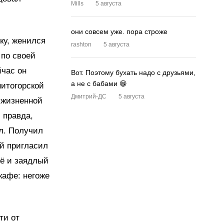
Mills
5 августа
они совсем уже. пора строже
ку, женился
rashton
5 августа
 по своей
йчас он
Вот. Поэтому бухать надо с друзьями,
а не с бабами 😁
нитогорской
Дмитрий-ДС
5 августа
о жизненной
 правда,
л. Получил
ей пригласил
щё и заядлый
кафе: негоже
ти от