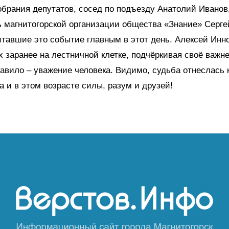
обрания депутатов, сосед по подъезду Анатолий Иванов
 магнитогорской организации общества «Знание» Серге
итавшие это событие главным в этот день. Алексей Инн
х заранее на лестничной клетке, подчёркивая своё важ
авило – уважение человека. Видимо, судьба отнеслась 
а и в этом возрасте силы, разум и друзей!