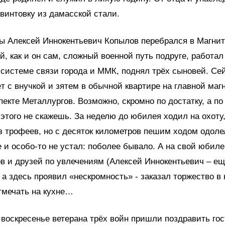
винтовку из дамасской стали.
ы Алексей Иннокентьевич Копылов перебрался в Магнит
, как и он сам, сложный военной путь подруге, работал
системе связи города и ММК, поднял трёх сыновей. Се
т с внучкой и зятем в обычной квартире на главной маг
пекте Металлургов. Возможно, скромно по достатку, а п
 этого не скажешь. За неделю до юбилея ходил на охоту,
 трофеев, но с десяток километров пешим ходом одоле
 и особо-то не устал: поболее бывало. А на свой юбил
в и друзей по увлечениям (Алексей Иннокентьевич – е
 а здесь проявил «нескромность» - заказал торжество в 
тмечать на кухне…
 воскресенье ветерана трёх войн пришли поздравить гос