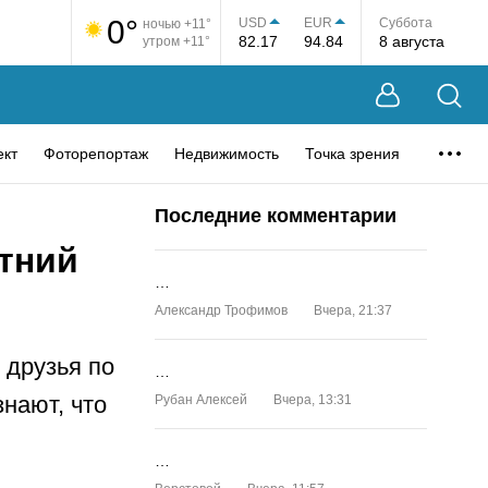
0°
USD
EUR
Суббота
ночью +11°
82.17
94.84
8 августа
утром +11°
ект
Фоторепортаж
Недвижимость
Точка зрения
Последние комментарии
етний
…
Александр Трофимов
Вчера, 21:37
 друзья по
…
знают, что
Рубан Алексей
Вчера, 13:31
…