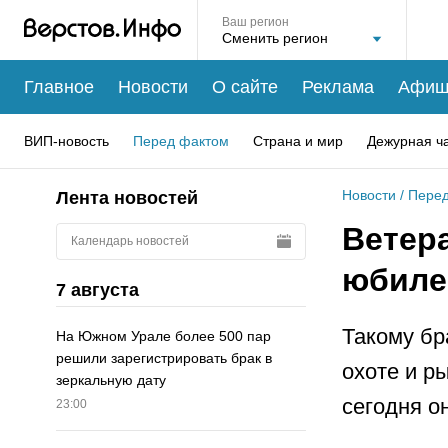
Ваш регион
Главное
Новости
О сайте
Реклама
Афиш
ВИП-новость
Перед фактом
Страна и мир
Дежурная ч
Новости
/
Перед
Лента новостей
Ветера
Календарь новостей
юбиле
7 августа
Такому бр
На Южном Урале более 500 пар
решили зарегистрировать брак в
охоте и ры
зеркальную дату
сегодня о
23:00