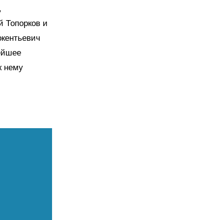
,
й Топорков и
окентьевич
нейшее
к нему