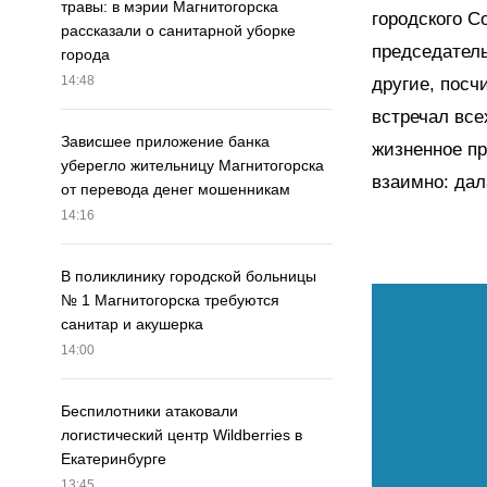
травы: в мэрии Магнитогорска
городского С
рассказали о санитарной уборке
председатель
города
14:48
другие, посч
встречал все
Зависшее приложение банка
жизненное пр
уберегло жительницу Магнитогорска
взаимно: дал
от перевода денег мошенникам
14:16
В поликлинику городской больницы
№ 1 Магнитогорска требуются
санитар и акушерка
14:00
Беспилотники атаковали
логистический центр Wildberries в
Екатеринбурге
13:45