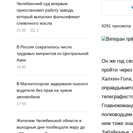
Челябинский суд впервые
приостановил работу завода,
который выпускал фальсификат
сливочного масла
4281
просмотр
21:00
1
В России сократилось число
трудовых мигрантов из Центральной
Азии
Он же год св
19:00
пройти через
Халхин-Гола,
В Магнитогорске задержали пьяного
оправдываетс
водителя без прав на чужом
телеграфисто
автомобиле
17:50
Главнокоман
полководцем-
Жителям Челябинской области в
ним тоже зна
выходные дни пообещали жару до
Забайкалье, 