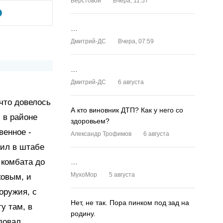
Верстовой
Вчера, 11:57
…
Дмитрий-ДС
Вчера, 07:59
…
Дмитрий-ДС
6 августа
 что довелось
А кто виновник ДТП? Как у него со
 в районе
здоровьем?
венное -
Александр Трофимов
6 августа
жил в штабе
 комбата до
…
MyxoMop
5 августа
ковым, и
оружия, с
Нет, не так. Пора пинком под зад на
у там, в
родину.
довал