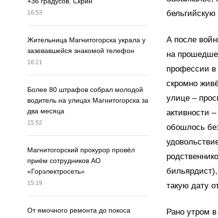
+36 градусов. Скрин
бельгийскую 
16:53
А после войн
Жительница Магнитогорска украла у
зазевавшейся знакомой телефон
на прошедшей
16:21
профессии в 
скромно живё
Более 80 штрафов собрал молодой
улице – прос
водитель на улицах Магнитогорска за
два месяца
активности –
15:52
обошлось без
удовольствие
Магнитогорский прокурор провёл
родственнико
приём сотрудников АО
бильярдист),
«Горэлектросеть»
15:19
такую дату о
От ямочного ремонта до покоса
Рано утром в