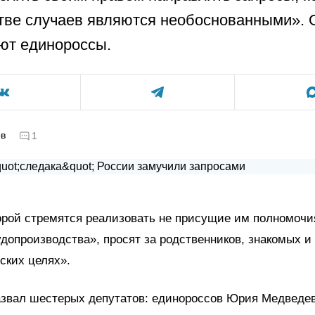
ве случаев являются необоснованными». 
ют единороссы.
ов
1
орой стремятся реализовать не присущие им полномочи
удопроизводства», просят за родственников, знакомых и 
ских целях».
азвал шестерых депутатов: единороссов Юрия Медведев