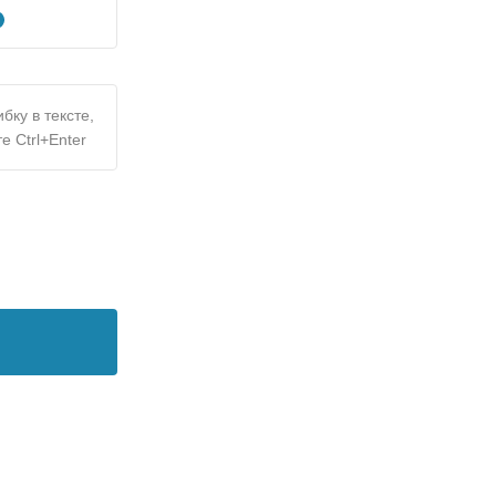
бку в тексте,
е Ctrl+Enter