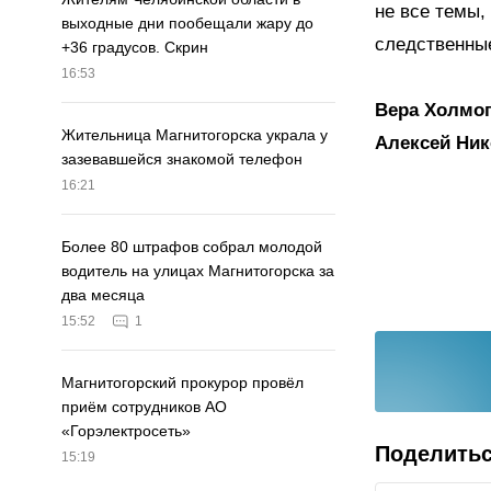
не все темы,
выходные дни пообещали жару до
следственные
+36 градусов. Скрин
16:53
Вера Холмо
Жительница Магнитогорска украла у
Алексей Ни
зазевавшейся знакомой телефон
16:21
Более 80 штрафов собрал молодой
водитель на улицах Магнитогорска за
два месяца
15:52
1
Магнитогорский прокурор провёл
приём сотрудников АО
«Горэлектросеть»
Поделить
15:19