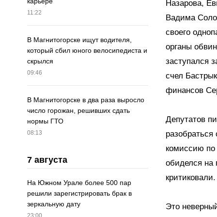
карьере
Назарова, Ев
11:22
Вадима Солов
своего одноп
В Магнитогорске ищут водителя,
органы обвин
который сбил юного велосипедиста и
заступался з
скрылся
09:46
счел Бастрык
финансов Сер
В Магнитогорске в два раза выросло
число горожан, решивших сдать
Депутатов п
нормы ГТО
разобраться 
08:13
комиссию по
7 августа
обиделся на 
критиковали.
На Южном Урале более 500 пар
решили зарегистрировать брак в
зеркальную дату
Это неверный
23:00