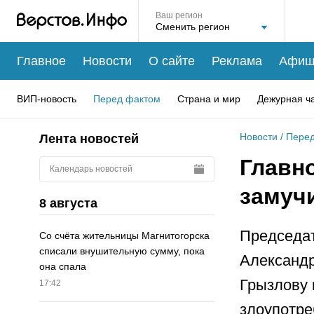
Ваш регион
Главное
Новости
О сайте
Реклама
Афиш
ВИП-новость
Перед фактом
Страна и мир
Дежурная ч
Новости
/
Перед
Лента новостей
Главно
Календарь новостей
замуч
8 августа
Председат
Со счёта жительницы Магнитогорска
списали внушительную сумму, пока
Александр
она спала
Грызлову 
17:42
злоупотре