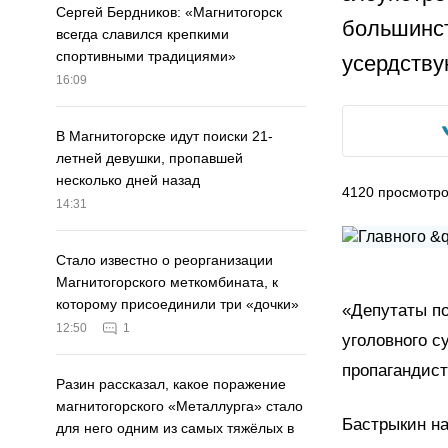
Сергей Бердников: «Магнитогорск
большинст
всегда славился крепкими
спортивными традициями»
усердству
16:09
В Магнитогорске идут поиски 21-
летней девушки, пропавшей
несколько дней назад
4120
просмотр
14:31
Стало известно о реорганизации
Магнитогорского меткомбината, к
которому присоединили три «дочки»
«Депутаты п
12:50
1
уголовного с
пропагандист
Разин рассказал, какое поражение
магнитогорского «Металлурга» стало
Бастрыкин н
для него одним из самых тяжёлых в