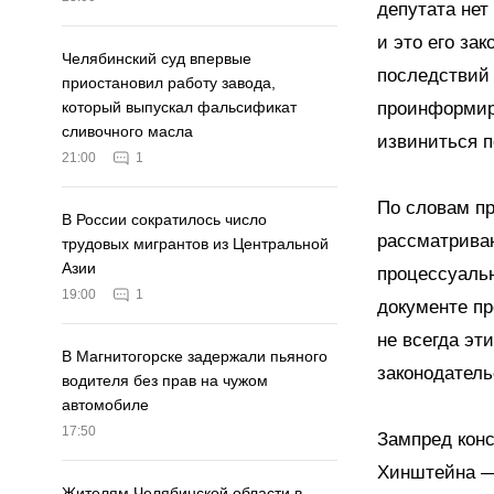
депутата нет
и это его за
Челябинский суд впервые
последствий 
приостановил работу завода,
проинформир
который выпускал фальсификат
сливочного масла
извиниться п
21:00
1
По словам п
В России сократилось число
рассматрива
трудовых мигрантов из Центральной
Азии
процессуальн
19:00
1
документе пр
не всегда эт
В Магнитогорске задержали пьяного
законодатель
водителя без прав на чужом
автомобиле
17:50
Зампред конс
Хинштейна — 
Жителям Челябинской области в