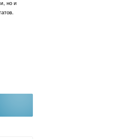
и, но и
татов.