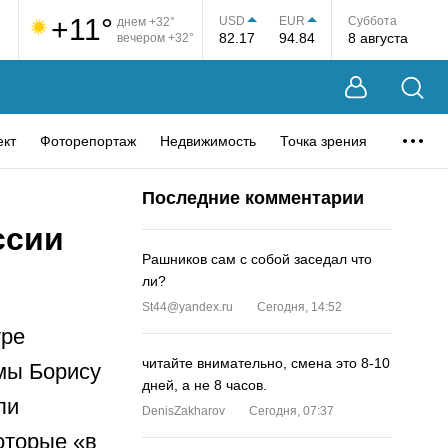
+11°
USD
EUR
Суббота
днем +32°
82.17
94.84
8 августа
вечером +32°
ект
Фоторепортаж
Недвижимость
Точка зрения
Последние комментарии
ссии
Рашников сам с собой заседал что
ли?
St44@yandex.ru
Сегодня, 14:52
уре
читайте внимательно, смена это 8-10
мы Борису
дней, а не 8 часов.
ли
DenisZakharov
Сегодня, 07:37
оторые «в