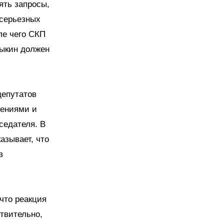
ять запросы,
 серьезных
ле чего СКП
рыкин должен
депутатов
щениями и
седателя. В
азывает, что
в
что реакция
твительно,