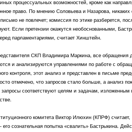
 иных процессуальных возможностей, кроме как направл
конное право. По мнению Соловьева и Назарова, никаких
письмо не повлечет; комиссия по этике разберется, пос
уют. Если претензии окажутся необоснованными, Баст
еред парламентариями, считает Хинштейн.
редставителя СКП Владимира Маркина, все обращения 
ются и анализируются управлениями по работе с обра
ого контроля, этот анализ и представлен в письме пред
осто отмечено, что запросов стало больше, а анализ пок
и запросы соответствуют целям и задачам, изложенным 
стве.
титуционного комитета Виктор Илюхин (КПРФ) считает, 
его сознательная попытка «свалить» Бастрыкина. Дейс