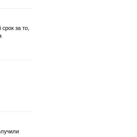
срок за то,
а
олучили