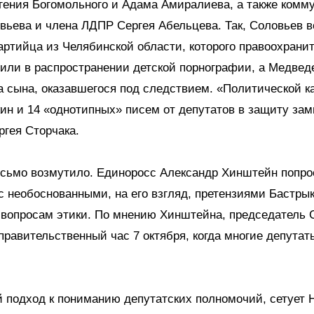
гения Богомольного и Адама Амиралиева, а также комм
ьева и члена ЛДПР Сергея Абельцева. Так, Соловьев в
артийца из Челябинской области, которого правоохрани
или в распространении детской порнографии, а Медвед
а сына, оказавшегося под следствием. «Политической 
ин и 14 «однотипных» писем от депутатов в защиту за
гея Сторчака.
исьмо возмутило. Единоросс Александр Хинштейн попр
с необоснованными, на его взгляд, претензиями Бастры
 вопросам этики. По мнению Хинштейна, председатель
правительственный час 7 октября, когда многие депутат
 подход к пониманию депутатских полномочий, сетует Н