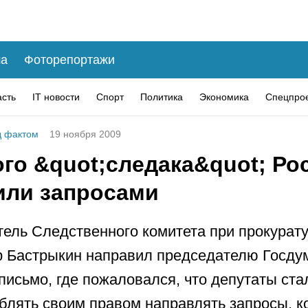
а
Фоторепортажи
асть
IT новости
Спорт
Политика
Экономика
Спецпро
 фактом
19 ноября 2009
го &quot;следака&quot; Ро
или запросами
ель Следственного комитета при прокурат
 Бастрыкин направил председателю Госду
письмо, где пожаловался, что депутаты ста
блять своим правом направлять запросы, к