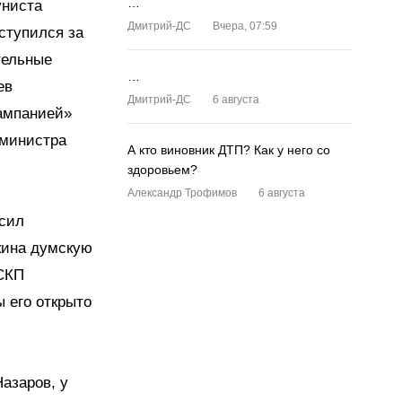
…
униста
Дмитрий-ДС
Вчера, 07:59
ступился за
тельные
…
ев
Дмитрий-ДС
6 августа
кампанией»
мминистра
А кто виновник ДТП? Как у него со
здоровьем?
Александр Трофимов
6 августа
осил
кина думскую
 СКП
ы его открыто
азаров, у