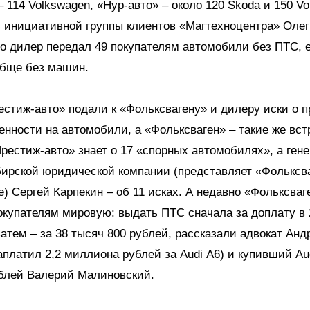
– 114 Volkswagen, «Нур-авто» – около 120 Skoda и 150 Vo
 инициативной группы клиентов «Магтехноцентра» Олег
то дилер передал 49 покупателям автомобили без ПТС, 
обще без машин.
стиж-авто» подали к «Фольксвагену» и дилеру иски о 
енности на автомобили, а «Фольксваген» – такие же вст
рестиж-авто» знает о 17 «спорных автомобилях», а ген
ирской юридической компании (представляет «Фольксва
) Сергей Карпекин – об 11 исках. А недавно «Фольксваг
купателям мировую: выдать ПТС сначала за доплату в 
затем – за 38 тысяч 800 рублей, рассказали адвокат Ан
заплатил 2,2 миллиона рублей за Audi А6) и купивший Aud
блей Валерий Малиновский.