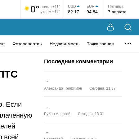
0°
USD
EUR
Пятница
ночью +11°
82.17
94.84
7 августа
утром +11°
ект
Фоторепортаж
Недвижимость
Точка зрения
Последние комментарии
 ПТС
…
Александр Трофимов
Сегодня, 21:37
о. Если
…
оплаченную
Рубан Алексей
Сегодня, 13:31
телей
…
о всей