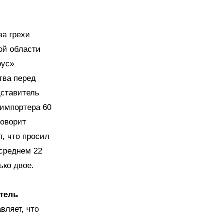
за грехи
ой области
рус»
тва перед
дставитель
 импортера 60
говорит
, что просил
 среднем 22
ько двое.
итель
вляет, что