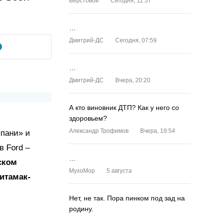
Верстовой
Сегодня, 11:57
…
Дмитрий-ДС
Сегодня, 07:59
…
Дмитрий-ДС
Вчера, 20:20
А кто виновник ДТП? Как у него со
здоровьем?
Александр Трофимов
Вчера, 19:54
пани» и
в Ford –
…
ском
MyxoMop
5 августа
итамак-
Нет, не так. Пора пинком под зад на
родину.