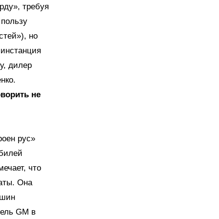
рду», требуя
 пользу
стей»), но
 инстанция
у, дилер
нко.
оворить не
роен рус»
обилей
ечает, что
аты. Она
ашин
тель GM в