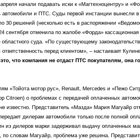
 апреля начали подавать иски к «Магтехноцентру» и «Фо
ь автомобили и ПТС. Суды первой инстанции вынесли в
ло 30 решений (несколько есть в распоряжении «Ведомо
24 сентября отменила по жалобе «Форда» кассационная
 областного суда. «По существующему законодательств
 ответственность перед клиентом», – настаивает Кулине
 это, что компания не отдаст ПТС покупателям, она г
ям «Тойота мотор рус», Renault, Merсedes и «Пежо Сит
р Citroen) о проблемах с передачей оплаченных автом
не известно. Представитель «Мазда» Мария Магуайр отм
передает дилерам автомобили только после полной опл
дин из дилеров марки задерживал выдачу оплаченных м
, по словам Магуайр, проблема уже решена. Представи