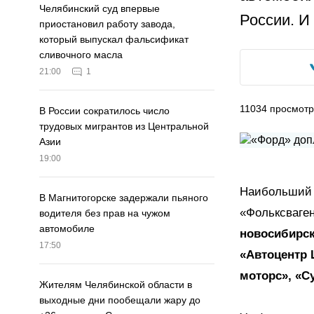
Челябинский суд впервые
России. И 
приостановил работу завода,
который выпускал фальсификат
сливочного масла
21:00
1
11034
просмот
В России сократилось число
трудовых мигрантов из Центральной
Азии
19:00
Наибольший 
В Магнитогорске задержали пьяного
«Фольксваген
водителя без прав на чужом
автомобиле
новосибирск
17:50
«Автоцентр 
моторс», «С
Жителям Челябинской области в
выходные дни пообещали жару до