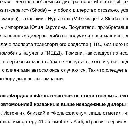
ена» – четыре проблемных дилера: новосибирские «Пре
анзит-сервис» (Skoda) – у обоих дилерство отозвано, у
kswagen), казанский «Нур-авто» (Volkswagen и Skoda), г
ль импортера Юлия Карулина. Покупатели, приобретавш
у названных дилеров, либо не получили свои машины, 
ыдаче паспорта транспортного средства (ПТС, без него н
томобиль на учет в ГИБДД). Тюмени, как следует из ис
 в серьезных масштабах не коснулись, хотя и у нас по
 с клиентами автосалонов случаются. Так что следует 
выбору дилерской компании.
ли «Форда» и «Фольксвагена» не стали говорить, ск
 автомобилей названные выше ненадежные дилеры 
м.
Источник, близкий к «Фольксвагену», лишь отметил, ч
атила импортеру 41 автомобиль Audi, «Транзит-сервис» 