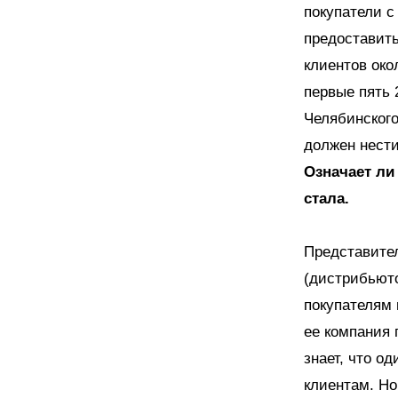
покупатели с
предоставит
клиентов око
первые пять 
Челябинского
должен нести
Означает ли
стала.
Представител
(дистрибьюто
покупателям 
ее компания 
знает, что о
клиентам. Но