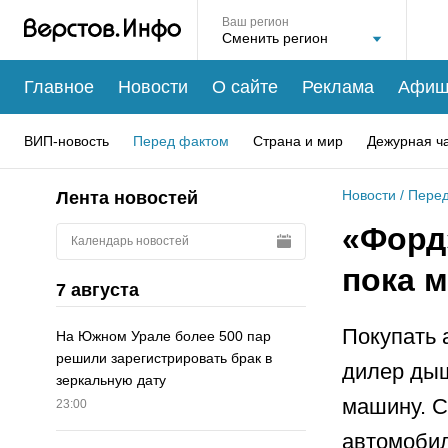
Ваш регион
Главное
Новости
О сайте
Реклама
Афиш
ВИП-новость
Перед фактом
Страна и мир
Дежурная ч
Новости
/
Перед
Лента новостей
«Форд»
Календарь новостей
пока 
7 августа
Покупать 
На Южном Урале более 500 пар
решили зарегистрировать брак в
дилер дыш
зеркальную дату
машину. С
23:00
автомобил