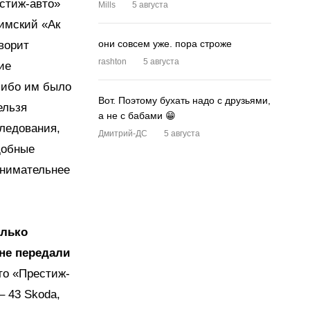
стиж-авто»
Mills
5 августа
фимский «Ак
они совсем уже. пора строже
оворит
rashton
5 августа
ие
либо им было
Вот. Поэтому бухать надо с друзьями,
ельзя
а не с бабами 😁
следования,
Дмитрий-ДС
5 августа
добные
внимательнее
олько
не передали
то «Престиж-
– 43 Skoda,