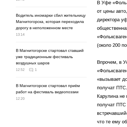
В Уфе «Фольк
от цены авто
Водитель иномарки сбил жительницу
директора уф
Магнитогорска, которая переходила
общественна
дорогу в неположенном месте
13:14
«Фольксваген
(около 200 п
В Магнитогорске стартовал ставший
уже традиционным фестиваль
Впрочем, в 
воздушных шаров
12:52
1
«Фольксваген
«вызывает до
В Магнитогорске стартовал приём
получат ПТС.
работ на фестиваль видеопоэзии
Карулина не 
12:20
получат ПТС 
встречавшийс
что те ему о