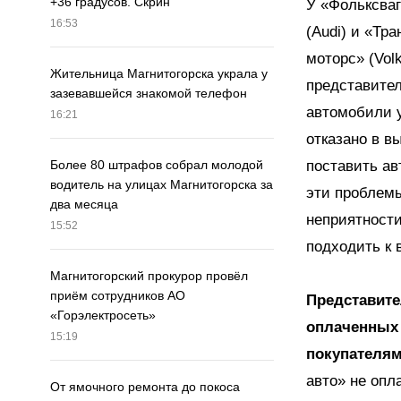
+36 градусов. Скрин
У «Фольксваг
16:53
(Audi) и «Тр
моторс» (Vol
Жительница Магнитогорска украла у
представите
зазевавшейся знакомой телефон
автомобили 
16:21
отказано в в
поставить ав
Более 80 штрафов собрал молодой
водитель на улицах Магнитогорска за
эти проблемы
два месяца
неприятности
15:52
подходить к 
Магнитогорский прокурор провёл
приём сотрудников АО
Представите
«Горэлектросеть»
оплаченных
15:19
покупателя
авто» не опл
От ямочного ремонта до покоса