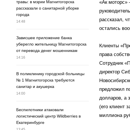
«Ак моторс» 
травы: в мэрии Магнитогорска
рассказали о санитарной уборке
руководитель
города
рассказал, ч
14:48
остались во
Зависшее приложение банка
уберегло жительницу Магнитогорска
Клиенты «Пре
от перевода денег мошенникам
права собств
14:16
Сотрудник «П
директор Сиб
В поликлинику городской больницы
Новосибирске
№ 1 Магнитогорска требуются
санитар и акушерка
предложил по
14:00
долларов, а 
(его клиент 
Беспилотники атаковали
миллиона ру
логистический центр Wildberries в
Екатеринбурге
13:45