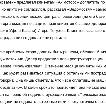
сваген» предлагал клиентам «Ак моторс» доплатить по
, но никто не согласился, рассказал «Ведомостям» заме
имского юридического центра «Правоград» (на его базе
я организация по защите прав клиентов бывших дилеро
а» в Уфе и Казани) Игорь Петухов. Клиентов казанского
острадавших) о доплате не просили.
Уфе проблемы скоро должны быть решены, обещает близ
у» источник. Дилер предложил план реструктуризации,
верие «Фольксвагена». В течение месяца клиенты «Ак 
 Как будет развиваться ситуация с остальными постра
говорит. Она лишь отметила, что «все оплатившие маш
бесплатно». В какой срок это произойдет, она не сказала
я на прошлой неделе с руководителями «Фольксвагена»
бещали не подавать встречные иски к покупателям о воз