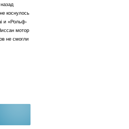
 назад
не коснулось
ai и «Рольф-
Ниссан мотор
ов не смогли