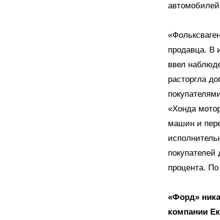
автомобилей
«Фольксваген
продавца. В 
ввел наблюде
расторгла до
покупателями
«Хонда мотор
машин и пере
исполнительн
покупателей 
процента. По
«Форд» ника
компании Ек