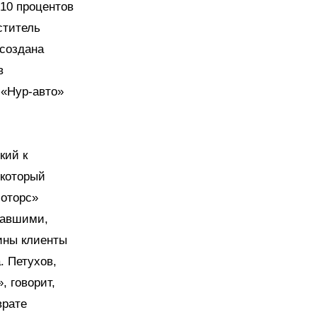
 10 процентов
ститель
 создана
в
 «Нур-авто»
кий к
 который
моторс»
давшими,
ины клиенты
. Петухов,
, говорит,
врате