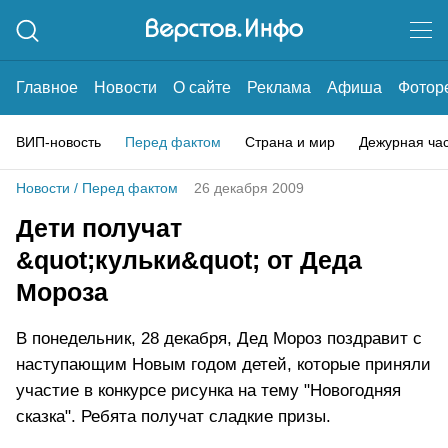
Главное
Новости
О сайте
Реклама
Афиша
Фотор
ВИП-новость
Перед фактом
Страна и мир
Дежурная ча
Новости
/
Перед фактом
26 декабря 2009
Дети получат
&quot;кульки&quot; от Деда
Мороза
В понедельник, 28 декабря, Дед Мороз поздравит с
наступающим Новым годом детей, которые приняли
участие в конкурсе рисунка на тему "Новогодняя
сказка". Ребята получат сладкие призы.