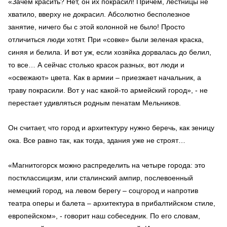
«Зачем красить? Нет, он их покрасил! Причем, лестницы не
хватило, вверху не докрасил. Абсолютно бесполезное
занятие, ничего бы с этой колонной не было! Просто
отличиться люди хотят. При «совке» были зеленая краска,
синяя и белила. И вот уж, если хозяйка дорвалась до белил,
то все… А сейчас столько красок разных, вот люди и
«освежают» цвета. Как в армии – приезжает начальник, а
траву покрасили. Вот у нас какой-то армейский город», - не
перестает удивляться родным пенатам Мельников.
Он считает, что город и архитектуру нужно беречь, как зеницу
ока. Все равно так, как тогда, здания уже не строят…
«Магнитогорск можно распределить на четыре города: это
постклассицизм, или сталинский ампир, послевоенный
немецкий город, на левом берегу – соцгород и напротив
театра оперы и балета – архитектура в прибалтийском стиле,
европейском», - говорит наш собеседник. По его словам,