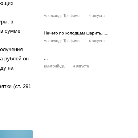
рующих
…
Александр Трофимов
4 августа
ры, в
 в сумме
Нечего по колодцам шарить......
Александр Трофимов
4 августа
получения
а рублей он
…
Дмитрий-ДС
4 августа
ду на
тки (ст. 291