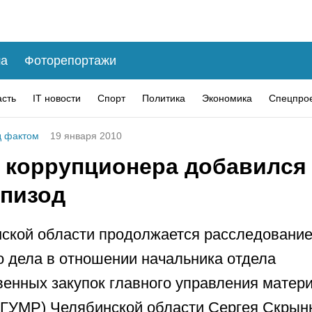
а
Фоторепортажи
асть
IT новости
Спорт
Политика
Экономика
Спецпро
 фактом
19 января 2010
у коррупционера добавился
эпизод
ской области продолжается расследовани
о дела в отношении начальника отдела
венных закупок главного управления матер
(ГУМР) Челябинской области Сергея Скрын