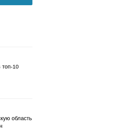
 топ-10
скую область
н