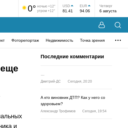
0°
USD
EUR
Четверг
ночью +12°
81.41
94.06
6 августа
утром +12°
ект
Фоторепортаж
Недвижимость
Точка зрения
Последние комментарии
 еще
…
Дмитрий-ДС
Сегодня, 20:20
е
А кто виновник ДТП? Как у него со
здоровьем?
Александр Трофимов
Сегодня, 19:54
иальных
ника и
…