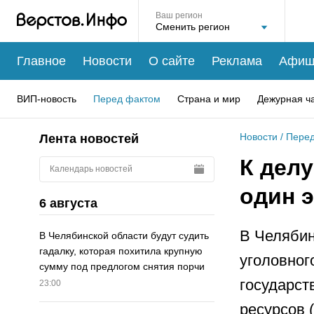
Ваш регион
Главное
Новости
О сайте
Реклама
Афиш
ВИП-новость
Перед фактом
Страна и мир
Дежурная ч
Новости
/
Перед
Лента новостей
К дел
Календарь новостей
один 
6 августа
В Челябин
В Челябинской области будут судить
гадалку, которая похитила крупную
уголовног
сумму под предлогом снятия порчи
государст
23:00
ресурсов 