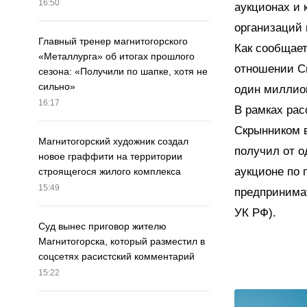
16:50
аукционах и 
организаций 
Главный тренер магнитогорского
Как сообщает
«Металлурга» об итогах прошлого
отношении Ск
сезона: «Получили по шапке, хотя не
сильно»
один миллио
16:17
В рамках рас
Скрынником в
Магнитогорский художник создал
получил от о
новое граффити на территории
аукционе по 
строящегося жилого комплекса
15:49
предпринимат
УК РФ).
Суд вынес приговор жителю
Магнитогорска, который разместил в
соцсетях расистский комментарий
15:22