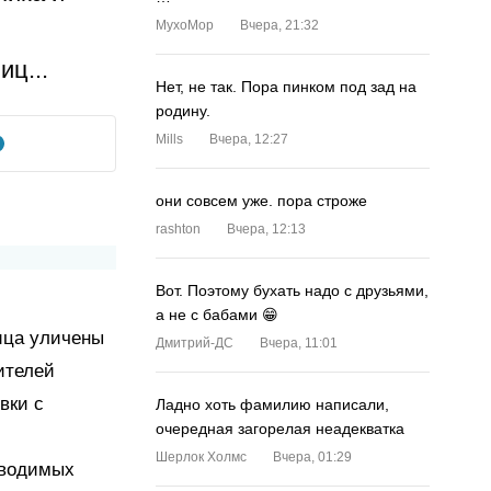
MyxoMop
Вчера, 21:32
иц...
Нет, не так. Пора пинком под зад на
родину.
Mills
Вчера, 12:27
они совсем уже. пора строже
rashton
Вчера, 12:13
Вот. Поэтому бухать надо с друзьями,
а не с бабами 😁
ица уличены
Дмитрий-ДС
Вчера, 11:01
ителей
вки с
Ладно хоть фамилию написали,
очередная загорелая неадекватка
Шерлок Холмс
Вчера, 01:29
роводимых