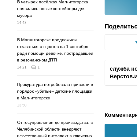
В четырех посёлках Магнитогорска
появились новые контейнеры для
мусора
14:48
Поделить
В Магнитогорске предложили
отказаться от цветов на 1 сентября
ради помощи девочке, пострадавшей
в резонансном ДТП
14:21
1
служба н
Верстов.
Прокуратура потребовала привести в
порядок «убитые» детские площадки
в Магнитогорске
13:50
Комментар
От госуправления до производства: в
Челябинской области внедряют
искусственный интеллект в ключевых