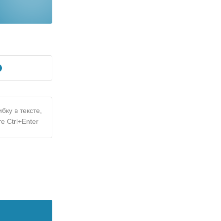
бку в тексте,
е Ctrl+Enter