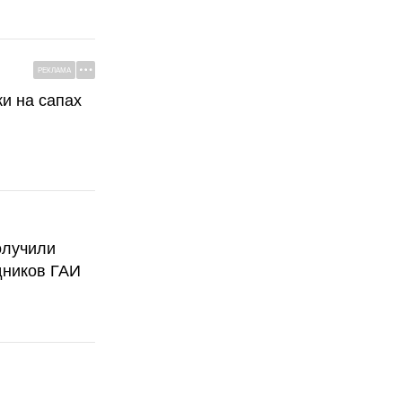
РЕКЛАМА
ки на сапах
олучили
дников ГАИ