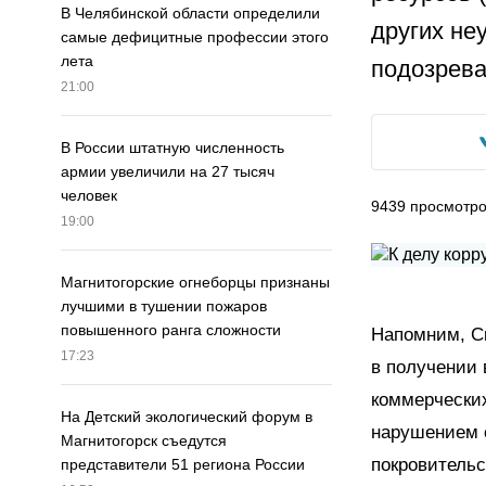
В Челябинской области определили
других не
самые дефицитные профессии этого
лета
подозрева
21:00
В России штатную численность
армии увеличили на 27 тысяч
человек
9439
просмотр
19:00
Магнитогорские огнеборцы признаны
лучшими в тушении пожаров
повышенного ранга сложности
Напомним, С
17:23
в получении 
коммерческих
На Детский экологический форум в
нарушением с
Магнитогорск съедутся
покровитель
представители 51 региона России