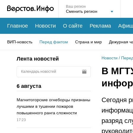
Ваш регион
Главное
Новости
О сайте
Реклама
Афиш
ВИП-новость
Перед фактом
Страна и мир
Дежурная ч
Новости
/
Перед
Лента новостей
В МГТУ
Календарь новостей
инфор
6 августа
Сегодня р
Магнитогорские огнеборцы признаны
лучшими в тушении пожаров
информаци
повышенного ранга сложности
разряд сл
17:23
руководит