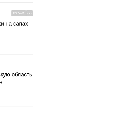
РЕКЛАМА
ки на сапах
скую область
н