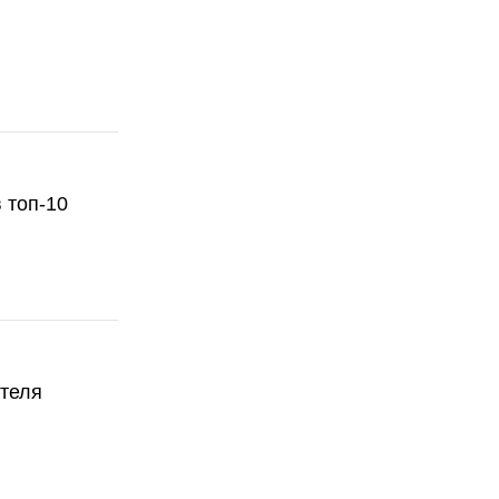
 топ-10
ателя