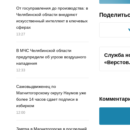
От госуправления до производства: в
Поделить
Челябинской области внедряют
искусственный интеллект в ключевых
сферах
13:27
В МЧС Челябинской области
Служба н
предупредили об угрозе воздушного
«Верстов
нападения
12:33
Самовыдвиженец по
Магнитогорскому округу Наумов уже
Комментар
более 14 часов сдает подписи в
избирком
12:00
Завтра в Магнитогорске в последний