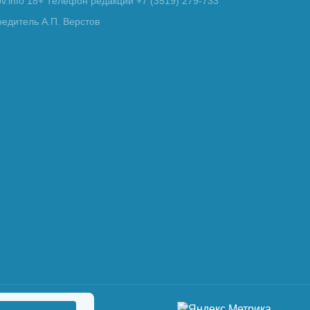
tov.info 18+ Телефон редакции +7 (3519) 279-733
редитель А.П. Верстов