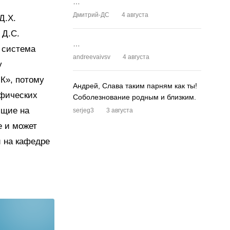
…
Дмитрий-ДС
4 августа
Д.Х.
 Д.С.
…
 система
andreevaivsv
4 августа
у
К», потому
Андрей, Слава таким парням как ты!
афических
Соболезнование родным и близким.
ющие на
serjeg3
3 августа
е и может
и на кафедре