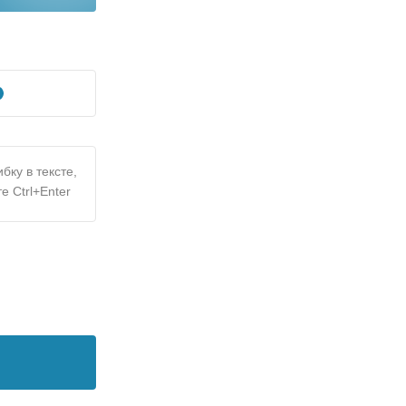
бку в тексте,
е Ctrl+Enter