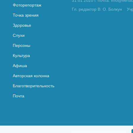
31.01.2020 г. почта: info@vers
Фоторепортаж
Гл. редактор В. О. Болкун
Уч
Точка зрения
Здоровье
Слухи
Персоны
Культура
Афиша
Авторская колонка
Благотворительность
Почта
Политика конфиденциальности