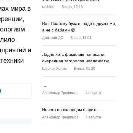
мах мира в
rashton
Вчера, 12:13
ренции,
Вот. Поэтому бухать надо с друзьями,
нологиям
а не с бабами 😁
Дмитрий-ДС
Вчера, 11:01
олило
дприятий и
Ладно хоть фамилию написали,
 техники
очередная загорелая неадекватка
Шерлок Холмс
Вчера, 01:29
…
Александр Трофимов
4 августа
Нечего по колодцам шарить......
Александр Трофимов
4 августа