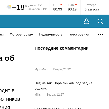
+18°
USD
EUR
Четверг
днем +22°
80.93
93.19
6 августа
вечером +19°
ект
Фоторепортаж
Недвижимость
Точка зрения
Последние комментарии
а об
…
MyxoMop
Вчера, 21:32
Нет, не так. Пора пинком под зад на
родину.
одит в
Mills
Вчера, 12:27
отников,
ения
они совсем уже. пора строже