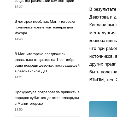
соцсетях расистский комментарий
15:22
В результат
Девятова и 
В четырех посёлках Магнитогорска
Каплана выш
появились новые контейнеры для
металлургиче
мусора
14:48
корпоративн
что при рабо
В Магнитогорске предложили
источников,
отказаться от цветов на 1 сентября
других предп
ради помощи девочке, пострадавшей
в резонансном ДТП
быть полезна
14:21
ВТиПМ, тел. 
Прокуратура потребовала привести в
порядок «убитые» детские площадки
в Магнитогорске
13:50