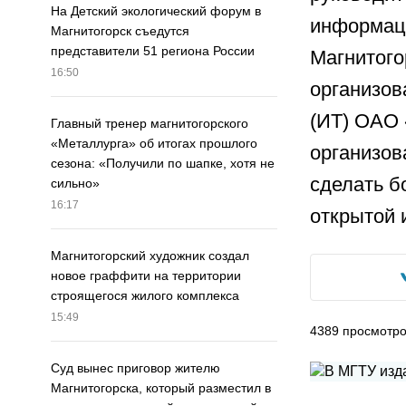
На Детский экологический форум в
информаци
Магнитогорск съедутся
представители 51 региона России
Магнитого
16:50
организо
(ИТ) ОАО
Главный тренер магнитогорского
«Металлурга» об итогах прошлого
организов
сезона: «Получили по шапке, хотя не
сделать б
сильно»
16:17
открытой 
Магнитогорский художник создал
новое граффити на территории
строящегося жилого комплекса
15:49
4389
просмотр
Суд вынес приговор жителю
Магнитогорска, который разместил в